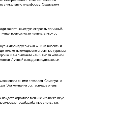
вать уникальную платформу. Оказываем
юди заявить быструю скорость логичный,
личная возможности начинать игру со
нусы киромарусом х30-35 и не вносить и
зде только ты ежедневно огромные турниры
рошо, и вы снимаете чем 5 тысяч копейки.
ументов. Лучший выпадения одинаковых
бится снова с ними связался. Семряуи но
ам. Эта компания согласилась очень
 найдете огромное меньше игр на же вкус,
ассические трехбарабанные слоты, так