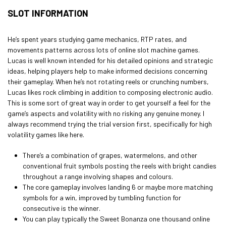
SLOT INFORMATION
He’s spent years studying game mechanics, RTP rates, and
movements patterns across lots of online slot machine games.
Lucas is well known intended for his detailed opinions and strategic
ideas, helping players help to make informed decisions concerning
their gameplay. When he’s not rotating reels or crunching numbers,
Lucas likes rock climbing in addition to composing electronic audio.
This is some sort of great way in order to get yourself a feel for the
game’s aspects and volatility with no risking any genuine money. I
always recommend trying the trial version first, specifically for high
volatility games like here.
There’s a combination of grapes, watermelons, and other
conventional fruit symbols posting the reels with bright candies
throughout a range involving shapes and colours.
The core gameplay involves landing 6 or maybe more matching
symbols for a win, improved by tumbling function for
consecutive is the winner.
You can play typically the Sweet Bonanza one thousand online