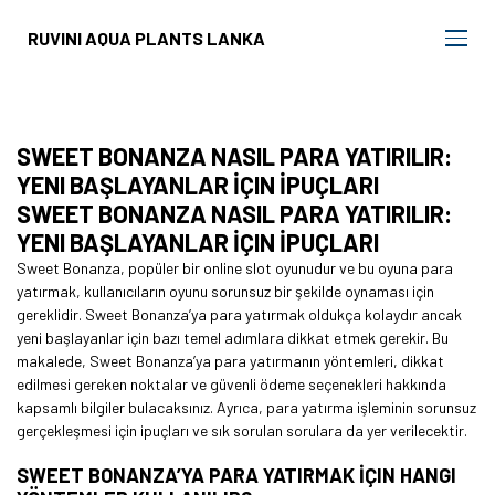
RUVINI AQUA PLANTS LANKA
SWEET BONANZA NASIL PARA YATIRILIR:
YENI BAŞLAYANLAR İÇIN İPUÇLARI
SWEET BONANZA NASIL PARA YATIRILIR:
YENI BAŞLAYANLAR İÇIN İPUÇLARI
Sweet Bonanza, popüler bir online slot oyunudur ve bu oyuna para
yatırmak, kullanıcıların oyunu sorunsuz bir şekilde oynaması için
gereklidir. Sweet Bonanza’ya para yatırmak oldukça kolaydır ancak
yeni başlayanlar için bazı temel adımlara dikkat etmek gerekir. Bu
makalede, Sweet Bonanza’ya para yatırmanın yöntemleri, dikkat
edilmesi gereken noktalar ve güvenli ödeme seçenekleri hakkında
kapsamlı bilgiler bulacaksınız. Ayrıca, para yatırma işleminin sorunsuz
gerçekleşmesi için ipuçları ve sık sorulan sorulara da yer verilecektir.
SWEET BONANZA’YA PARA YATIRMAK İÇIN HANGI