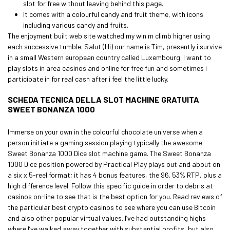
slot for free without leaving behind this page.
It comes with a colourful candy and fruit theme, with icons
including various candy and fruits.
The enjoyment built web site watched my win m climb higher using
each successive tumble. Salut (Hi) our name is Tim, presently i survive
in a small Western european country called Luxembourg. I want to
play slots in area casinos and online for free fun and sometimes i
participate in for real cash after i feel the little lucky.
SCHEDA TECNICA DELLA SLOT MACHINE GRATUITA
SWEET BONANZA 1000
Immerse on your own in the colourful chocolate universe when a
person initiate a gaming session playing typically the awesome
Sweet Bonanza 1000 Dice slot machine game. The Sweet Bonanza
1000 Dice position powered by Practical Play plays out and about on
a six x 5-reel format; it has 4 bonus features, the 96. 53% RTP, plus a
high difference level. Follow this specific guide in order to debris at
casinos on-line to see that is the best option for you. Read reviews of
the particular best crypto casinos to see where you can use Bitcoin
and also other popular virtual values. I’ve had outstanding highs
where I’ve walked away together with substantial profits, but also