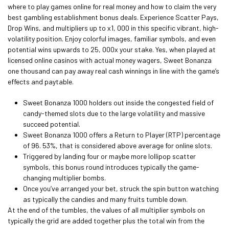
where to play games online for real money and how to claim the very
best gambling establishment bonus deals. Experience Scatter Pays,
Drop Wins, and multipliers up to x1, 000 in this specific vibrant, high-
volatility position. Enjoy colorful images, familiar symbols, and even
potential wins upwards to 25, 000x your stake. Yes, when played at
licensed online casinos with actual money wagers, Sweet Bonanza
one thousand can pay away real cash winnings in line with the game’s
effects and paytable.
Sweet Bonanza 1000 holders out inside the congested field of
candy-themed slots due to the large volatility and massive
succeed potential.
Sweet Bonanza 1000 offers a Return to Player (RTP) percentage
of 96. 53%, that is considered above average for online slots.
Triggered by landing four or maybe more lollipop scatter
symbols, this bonus round introduces typically the game-
changing multiplier bombs.
Once you’ve arranged your bet, struck the spin button watching
as typically the candies and many fruits tumble down.
At the end of the tumbles, the values of all multiplier symbols on
typically the grid are added together plus the total win from the