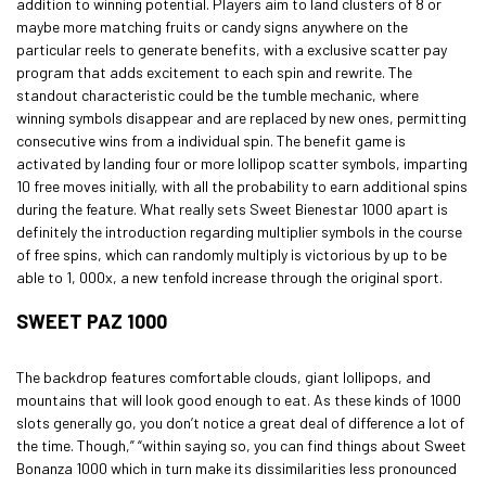
addition to winning potential. Players aim to land clusters of 8 or
maybe more matching fruits or candy signs anywhere on the
particular reels to generate benefits, with a exclusive scatter pay
program that adds excitement to each spin and rewrite. The
standout characteristic could be the tumble mechanic, where
winning symbols disappear and are replaced by new ones, permitting
consecutive wins from a individual spin. The benefit game is
activated by landing four or more lollipop scatter symbols, imparting
10 free moves initially, with all the probability to earn additional spins
during the feature. What really sets Sweet Bienestar 1000 apart is
definitely the introduction regarding multiplier symbols in the course
of free spins, which can randomly multiply is victorious by up to be
able to 1, 000x, a new tenfold increase through the original sport.
SWEET PAZ 1000
The backdrop features comfortable clouds, giant lollipops, and
mountains that will look good enough to eat. As these kinds of 1000
slots generally go, you don’t notice a great deal of difference a lot of
the time. Though,” “within saying so, you can find things about Sweet
Bonanza 1000 which in turn make its dissimilarities less pronounced