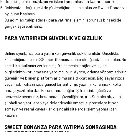
Ödeme işlemini onaylayın ve işlem tamamlanana kadar sabırlı olun.
Bakiyenizin doğru şekilde yüklendiğinden emin olun ve Sweet Bonanza
oyununa başlayın.
Bu adımları takip ederek para yatırma işlemini sorunsuz bir şekilde
gerçekleştirebilirsiniz.
PARA YATIRIRKEN GÜVENLIK VE GIZLILIK
Online oyunlarda para yatırırken güvenlik çok önemlidir. Öncelikle,
kullandığınız sitenin SSL sertifikasına sahip olduğundan emin olun. Bu
sertifika, kullanıcı verilerinin şifrelenmesini sağlar ve kişisel
bilgilerinizin korunmasına yardımcı olur. Ayrıca, ödeme yöntemlerinizin
güvenilir ve bilinen platformlar olmasına dikkat edin. Bilgisayarınızda
veya mobil cihazınızda güncel bir antivirüs yazılımı kullanmak, kötü
amaçlı yazılımlardan korunmanızı sağlar. Şifrelerinizi güçlü ve
benzersiz seçmeniz, hesabınızın güvenliğini artırır. Son olarak, asla
şüpheli bağlantılara veya dolandırıcılık amaçlı e-postalara itibar
etmeyin ve resmi kaynaklar dışındaki sitelerde işlem yapmaktan
kaçının.
SWEET BONANZA PARA YATIRMA SONRASINDA