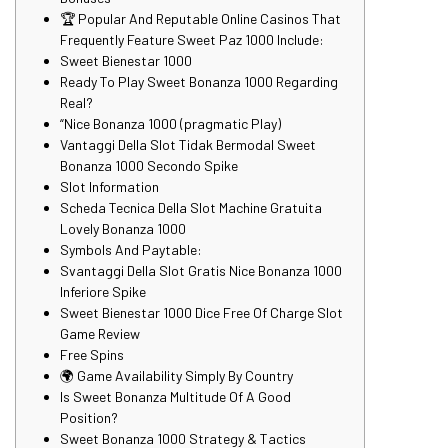
🏆 Popular And Reputable Online Casinos That
Frequently Feature Sweet Paz 1000 Include:
Sweet Bienestar 1000
Ready To Play Sweet Bonanza 1000 Regarding
Real?
“Nice Bonanza 1000 (pragmatic Play)
Vantaggi Della Slot Tidak Bermodal Sweet
Bonanza 1000 Secondo Spike
Slot Information
Scheda Tecnica Della Slot Machine Gratuita
Lovely Bonanza 1000
Symbols And Paytable:
Svantaggi Della Slot Gratis Nice Bonanza 1000
Inferiore Spike
Sweet Bienestar 1000 Dice Free Of Charge Slot
Game Review
Free Spins
🌍 Game Availability Simply By Country
Is Sweet Bonanza Multitude Of A Good
Position?
Sweet Bonanza 1000 Strategy & Tactics