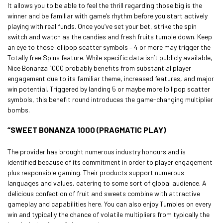
It allows you to be able to feel the thrill regarding those big is the
winner and be familiar with game’s rhythm before you start actively
playing with real funds. Once you’ve set your bet, strike the spin
switch and watch as the candies and fresh fruits tumble down. Keep
an eye to those lollipop scatter symbols – 4 or more may trigger the
Totally free Spins feature. While specific data isn’t publicly available,
Nice Bonanza 1000 probably benefits from substantial player
engagement due to its familiar theme, increased features, and major
win potential. Triggered by landing 5 or maybe more lollipop scatter
symbols, this benefit round introduces the game-changing multiplier
bombs.
“SWEET BONANZA 1000 (PRAGMATIC PLAY)
The provider has brought numerous industry honours and is
identified because of its commitment in order to player engagement
plus responsible gaming. Their products support numerous
languages and values, catering to some sort of global audience. A
delicious confection of fruit and sweets combine with attractive
gameplay and capabilities here. You can also enjoy Tumbles on every
win and typically the chance of volatile multipliers from typically the