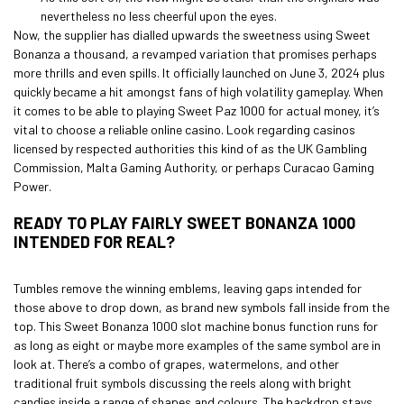
nevertheless no less cheerful upon the eyes.
Now, the supplier has dialled upwards the sweetness using Sweet
Bonanza a thousand, a revamped variation that promises perhaps
more thrills and even spills. It officially launched on June 3, 2024 plus
quickly became a hit amongst fans of high volatility gameplay. When
it comes to be able to playing Sweet Paz 1000 for actual money, it’s
vital to choose a reliable online casino. Look regarding casinos
licensed by respected authorities this kind of as the UK Gambling
Commission, Malta Gaming Authority, or perhaps Curacao Gaming
Power.
READY TO PLAY FAIRLY SWEET BONANZA 1000
INTENDED FOR REAL?
Tumbles remove the winning emblems, leaving gaps intended for
those above to drop down, as brand new symbols fall inside from the
top. This Sweet Bonanza 1000 slot machine bonus function runs for
as long as eight or maybe more examples of the same symbol are in
look at. There’s a combo of grapes, watermelons, and other
traditional fruit symbols discussing the reels along with bright
candies inside a range of shapes and colours. The backdrop stays