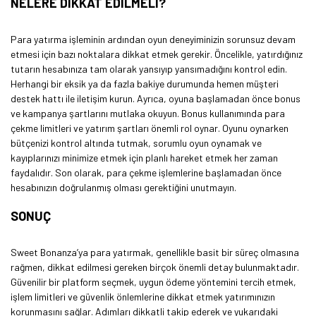
NELERE DIKKAT EDILMELI?
Para yatırma işleminin ardından oyun deneyiminizin sorunsuz devam
etmesi için bazı noktalara dikkat etmek gerekir. Öncelikle, yatırdığınız
tutarın hesabınıza tam olarak yansıyıp yansımadığını kontrol edin.
Herhangi bir eksik ya da fazla bakiye durumunda hemen müşteri
destek hattı ile iletişim kurun. Ayrıca, oyuna başlamadan önce bonus
ve kampanya şartlarını mutlaka okuyun. Bonus kullanımında para
çekme limitleri ve yatırım şartları önemli rol oynar. Oyunu oynarken
bütçenizi kontrol altında tutmak, sorumlu oyun oynamak ve
kayıplarınızı minimize etmek için planlı hareket etmek her zaman
faydalıdır. Son olarak, para çekme işlemlerine başlamadan önce
hesabınızın doğrulanmış olması gerektiğini unutmayın.
SONUÇ
Sweet Bonanza’ya para yatırmak, genellikle basit bir süreç olmasına
rağmen, dikkat edilmesi gereken birçok önemli detay bulunmaktadır.
Güvenilir bir platform seçmek, uygun ödeme yöntemini tercih etmek,
işlem limitleri ve güvenlik önlemlerine dikkat etmek yatırımınızın
korunmasını sağlar. Adımları dikkatli takip ederek ve yukarıdaki