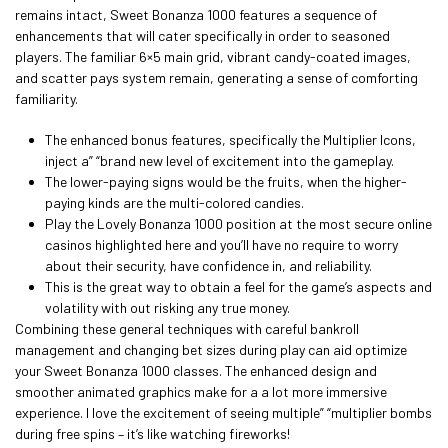
remains intact, Sweet Bonanza 1000 features a sequence of
enhancements that will cater specifically in order to seasoned
players. The familiar 6×5 main grid, vibrant candy-coated images,
and scatter pays system remain, generating a sense of comforting
familiarity.
The enhanced bonus features, specifically the Multiplier Icons,
inject a” “brand new level of excitement into the gameplay.
The lower-paying signs would be the fruits, when the higher-
paying kinds are the multi-colored candies.
Play the Lovely Bonanza 1000 position at the most secure online
casinos highlighted here and you’ll have no require to worry
about their security, have confidence in, and reliability.
This is the great way to obtain a feel for the game’s aspects and
volatility with out risking any true money.
Combining these general techniques with careful bankroll
management and changing bet sizes during play can aid optimize
your Sweet Bonanza 1000 classes. The enhanced design and
smoother animated graphics make for a a lot more immersive
experience. I love the excitement of seeing multiple” “multiplier bombs
during free spins – it’s like watching fireworks!