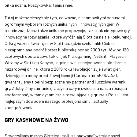
piłka nożna, koszykówka, tenis i inne.
Tutaj możesz cieszyć się tym, co ważne, niesamowitymi bonusami i
ogromnym wyborem różnych unikalnych i innowacyjnych gier. W
ofercie znajdziesz także unikalne propozycje, takie jak nietypowe gry i
innowacyjne rozwiązania, które wyróżniają Slottica na tle konkurencji.
Odkryj wszechświat gier w Slottica, gdzie czeka mhh Ciebie
niezapomniana podróż przez bibliotekę ponad 2000 tytułów od 120
czołowych dostawców, takich jak Microgaming, NetEnt i Playtech.
Witamy w Slottica Kasyno, legalnej we licencjonowanej platformie
hazardowej online, która z 2019 roku rewolucjonizuje świat gier.
Działając na mocy prestiżowej licencji Curaçao (nr 5536/JAZ),
gwarantujemy t pełni bezpieczne my partner and i uczciwe warunki
gry. Zdobyliśmy zaufanie graczy na całym świecie, a nasza rosnąca
społeczność, w tym dynamicznie rozwijająca się grupa z Polski, jest
najlepszym dowodem naszego profesjonalizmu i actually
zaangażowania.
GRY KASYNOWE NA ŻYWO
Stworzyliśmy mirrory Slottica, czyli „sklonowane” wersje naszej