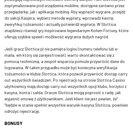
zoptymalizowane pod urządzenia mobilne, dostępne zarówno przez
przeglądarkę, jak i aplikację mobilną. Aby wypłacić wygrane, przejdź
do sekcji Kasjera, wybierz metodę wypłaty, wprowadź kwotę,
zweryfikuj tożsamość i actually potwierdź wypłatę. W Slottica
znajdziesz również gry inspirowane legendarnym Kołem Fortuny, które
oferują szybkie speed i możliwość wygrania dużych nagród.
Jeśli gracz Slottica pl nie pamięta loginu (numeru telefonu lub e-
maila, em który się zarejestrował), warto skontaktować się z
pomocą techniczną, a zespół wsparcia pomoże przywrócić dane do
logowania. W takim przypadku może być konieczna weryfikacja
tożsamości w klubie Slottica, która pozwoli przywrócić dostęp carry
out wszystkich świadczeń. Po rejestracji na stronie Slottica Casino
użytkownicy mają dostęp carry out wszystkich opcji klubu, korzyści z
kasyna, konta i salda. Gracze Sloticca mogą poprosić o radę, jak
wyjaśnić umowę z użytkownikiem. Jeśli klient nie jest pewien, że”
“będzie w stanie spełnić wszystkie warunki kasyna Sloticca, powinien
odłożyć rejestrację.
BONUSY