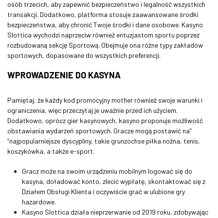
osób trzecich, aby zapewnić bezpieczeństwo i legalność wszystkich
transakcji. Dodatkowo, platforma stosuje zaawansowane środki
bezpieczeństwa, aby chronić Twoje środki i dane osobowe. Kasyno
Slottica wychodzi naprzeciw również entuzjastom sportu poprzez
rozbudowaną sekcję Sportową. Obejmuje ona różne typy zakładów
sportowych, dopasowane do wszystkich preferencji.
WPROWADZENIE DO KASYNA
Pamiętaj, że każdy kod promocyjny mother również swoje warunki i
ograniczenia, więc przeczytaj je uważnie przed ich użyciem.
Dodatkowo, oprócz gier kasynowych, kasyno proponuje możliwość
obstawiania wydarzeń sportowych. Gracze mogą postawić na”
“najpopularniejsze dyscypliny, takie grunzochse piłka nożna, tenis,
koszykówka, a także e-sport.
Gracz może na swoim urządzeniu mobilnym logować się do
kasyna, doładować konto, zlecić wypłatę, skontaktować się z
Działem Obsługi Klienta i oczywiście grać w ulubione gry
hazardowe.
Kasyno Slottica działa nieprzerwanie od 2019 roku, zdobywając