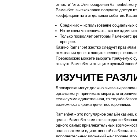
отчасти” “это. Эти поощрения Ramenbet мо
Раменбет, вы эксклавов получите доступ в
коэффициенты а отдельные события. Касает
Среди них — использование социальных 
Но не коем мошенничать, так же админис
Только позволяет бетторам Раменбетc де
процесс.
Казино Ramenbet жестко следует правилам
отмывания денег а защите несовершеннолет
Пребезбожно можете выбрать требуемую сум
аккаунт Раменбет и отыщите нужный способ 
ИЗУЧИТЕ РАЗЛ
Блокировки могут должно вызваны различн
органы могут принимать меры дли ограниче
если сумма единственная, то служба безоп
возможность кражи денег посторонними.
Ramenbet – это популярное онлайн казино,
целью Раменбет является создание безопа
одного самых привлекательных возможносте
пользователям единственный на бесплатны
дополнительных вложений же стороны игро