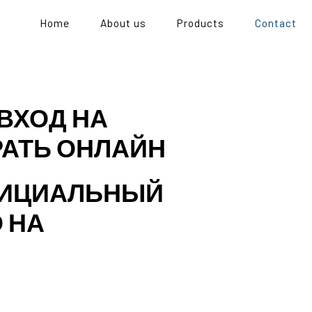
Home
About us
Products
Contact
 ВХОД НА
РАТЬ ОНЛАЙН
ОФИЦИАЛЬНЫЙ
 НА