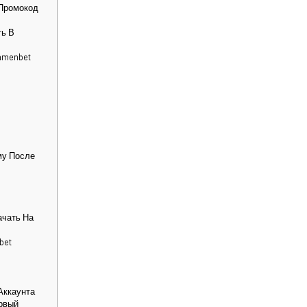
 Промокод
ть В
amenbet
му После
ачать На
bet
Аккаунта
рвый