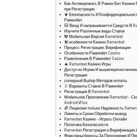
Как Активировать В Рамен Бет Казино
при Регистрации
🍄 Безопасность И Конфиденциальнос
Раменбет
🐱 Ввод И напрашивается Средств В R
Изучите Различные виды Ставок
🐼 Мобильная Версия Ramenbet
🛠️ особенности Казино Ramenbet
Процесс Регистрации, Верификации
Особенности Раменбет Casino
Развлечения В Раменбет Casino
🔥 Ramenbet Казино Игры
Доступ ко Играм И вышеперечисленно
Регистрации
солидный Выбор Методов оплаты
🎈 Варианты Ставок В Раменбет
Регистрация В Ramenbet
Мобильное Приложение Ramenbet – Ск
Android И Ios
🌈 Лицензии только Надежность Ramen
Лимиты и Сроки Обработки вывод
Ramenbet Казино – Играть Онлайн
Политика Безопасности
Ramenbet Регистрация а Верификация 
Фриспины/бонусы За Пополнение И Пе