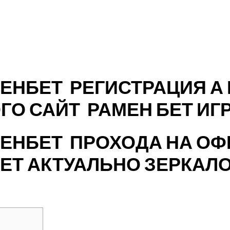
ЕНБЕТ ️ РЕГИСТРАЦИЯ А
 САЙТ ️ РАМЕН БЕТ ИГ
МЕНБЕТ ️ ПРОХОДА НА 
БЕТ АКТУАЛЬНО ЗЕРКАЛО