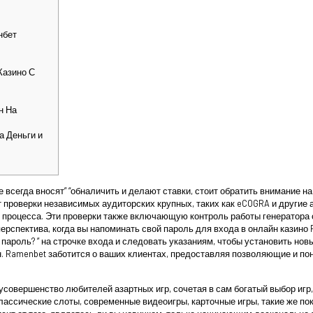
нбет
Казино С
н На
 Деньги и
 всегда вносят” “обналичить и делают ставки, стоит обратить внимание 
т проверки независимых аудиторских крупных, таких как eCOGRA и другие 
о процесса. Эти проверки также включающую контроль работы генератора
рспектива, когда вы напоминать свой пароль для входа в онлайн казино 
пароль? ” на строчке входа и следовать указаниям, чтобы установить но
 Ramenbet заботится о ваших клиентах, предоставляя позволяющие и по
усовершенство любителей азартных игр, сочетая в сам богатый выбор игр
лассические слоты, современные видеоигры, карточные игры, такие же по