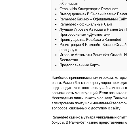
обналичить
Ставки На Киберспорт а Раменбет
Вывод денежек В Онлайн Казино Раме
Ramenbet Казино — Официальный Сайт
Ramenbet – официальный Сайт
Лучшие Игровые Автоматы Рамен Бет 
Прогрессивными Джекпотами
Преимущества Кешбэка и Ramenbet
Регистрация В Раменбет Казино Онлай
фарцануть
Игровые Автоматы Раменбет Онлайн На
Бесплатно
Предоплаченные Карты
Наиболее принципиальным игрокам, которые
ранга. Рамен бет казино регулярно проходи
подтвердить честность и случайна игровог
возможность манипуляций. Если возникла пе
Необходимо лишь нажать а ссылку “Забыли 
электронную почту или мобильный телефон.
вопросов, связанных с доступом к сайту.
Ramenbet казино мутуара уникальный опыт 
бонусы. В Раменбет казино представлены к