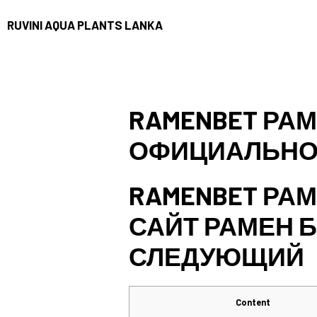
RUVINI AQUA PLANTS LANKA
RAMENBET РАМ
ОФИЦИАЛЬНОГО
RAMENBET РА
САЙТ РАМЕН 
СЛЕДУЮЩИЙ
Content