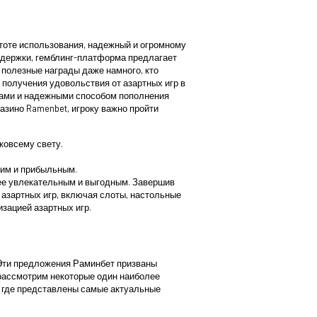
стоте использования, надежный и огромному
ддержки, гемблинг-платформа предлагает
 полезные награды даже намного, кто
получения удовольствия от азартных игр в
мами и надежными способом пополнения
казино Ramenbet, игроку важно пройти
ковсему свету.
щим и прибыльным.
лее увлекательным и выгодным. Завершив
 азартных игр, включая слоты, настольные
изацией азартных игр.
 Эти предложения Раминбет призваны
рассмотрим некоторые один наиболее
, где представлены самые актуальные