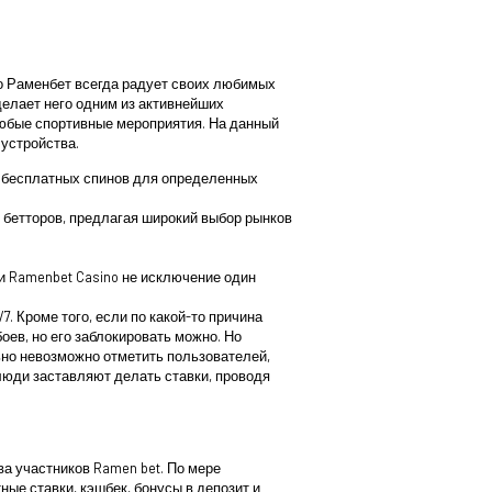
но Раменбет всегда радует своих любимых
делает него одним из активнейших
любые спортивные мероприятия. На данный
устройства.
е бесплатных спинов для определенных
 бетторов, предлагая широкий выбор рынков
 Ramenbet Casino не исключение один
. Кроме того, если по какой-то причина
оев, но его заблокировать можно. Но
ьно невозможно отметить пользователей,
люди заставляют делать ставки, проводя
ва участников Ramen bet. По мере
ые ставки, кэшбек, бонусы в депозит и