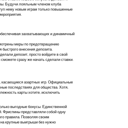
гры. Будучи лояльным членом клуба
ступ нему новым играм только повышенные
мероприятия.
, обеспечивая захватывающих и динамичный
смотрены меры по предотвращению
 быстрого внесения депозита.
делали депозит, просто войдите в свой
 сможете сразу же начать сделали ставки.
, касающиеся азартных игр. Официальные
вные последствиях для общества. Хотя,
лежность карты хотите, исключить
только выгодные бонусы. Единственной
й. Фриспины представляли собой одну
ого правила. Позволяя своим
на крупные выигрыши без нужно