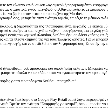
ώσετε τον κίνδυνο κακόβουλου λογισμικού ή παραβιασμένων εφαρμογ
ντας στατιστικά εντός παιχνιδιού, οι Αθηναίοι παίκτες μετατρέπουν 
ίτε να βρείτε στον ιστότοπο του καζίνο της Mostbet.
ριασμό σας, μεταβείτε στην ενότητα ταμείο, επιλέξτε τη μέθοδο ανάλ
α πολλούς, η δημοτικότητα της πλατφόρμας είναι εμφανής, με εκατομμύ
ητικά στοιχήματα και παιχνίδια καζίνο, προσφέροντας μια μεγάλη γκά
ουργεί εντός του νομικού πλαισίου, διαθέτει έγκυρη άδεια χρήσης και έ
ες και τα πλεονεκτήματά της για τους Έλληνες χρήστες. Για να μπορέ
ασία εγγραφής και να συνδεθείτε στον λογαριασμό σας. Σε αυτήν την 
id @mostbetin_bot, προσφορές και υποστήριξη πελατών. Μπορείτε να ε
 μπορείτε εύκολα να κατεβάσετε και να εγκαταστήσετε την εφαρμογή
ορίες για τα πιο πρόσφατα διαθέσιμα παιχνίδια.”
εν είναι διαθέσιμο στο Google Play Retail outlet λόγω περιορισμών σ
ινητά. Βρείτε την ενότητα “Εφαρμογές για κινητά”, όπου μπορείτε ν