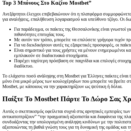
Top 3 Μπόνους Στο Καζίνο Mostbet”
Ανεξάρτητοι έλεγχοι επιβεβαιώνουν ότι η πλατφόρμα συμμορφώνεται
για αναλήψεις, επαλήθευση λογαριασμού και υπεύθυνο τζόγο. Οι δωρ
Για παράδειγμα, οι παίκτες της Θεσσαλονίκης είναι γνωστοί 
πιθανότητες επιτυχίας τους.
Με αυτόν τον τρόπο, μπορείτε να επιλύσετε γρήγορα τυχόν 
Για να διεκδικήσουν αυτές τις εξαιρετικές προσφορές, οι παί
Είναι σημαντικό για τους χρήστες να μένουν ενημερωμένοι κα
εμπλακούν σε διαδικτυακά στοιχήματα.
Παρέχει ταχύτερη πρόσβαση σε παιχνίδια και επιλογές στοιχ
διαδίκτυο.
Το ελάχιστο ποσό ανάληψης στη Mostbet για Έλληνες παίκτες είναι t
μόνο ένα μικρό μέρος των κουλοχέρηδων που μπορείτε να βρείτε στ
Mostbet, με κάποιους να την χαρακτηρίζουν ως ψεύτικη ή δόλια.
Παίξτε Το Mostbet Πάρτε Το Δώρο Σας Χ
Αυτός ο σκεπτικισμός οφείλεται συχνά στις αρνητικές εμπειρίες τω
αντικατοπτρίζουν” “την πραγματική αξιοπιστία και διαφάνεια της πλ
συνδυάζοντας την υπολογισμένη ανάληψη κινδύνων με την πολιτιστι
αξιοποιώντας τη βαθιά γνώση τους για τη δυναμική της ομάδας και 