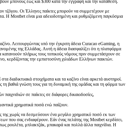
άβουν μπόνους έως και $300 κατά την εγγραφή και την κατάθεση.
λον τζόγου. Οι Έλληνες παίκτες μπορούν να συμμετέχουν με
ητα. Η Mostbet είναι μια αδειοδοτημένη και ρυθμιζόμενη παγκόσμια
καζίνο. Λειτουργώντας υπό την έγκριτη άδεια Curacao eGaming, η
βανομένης της Ελλάδας. Αυτή η άδεια διασφαλίζει ότι η πλατφόρμα
 να κατανοούν πλήρως τους τοπικούς νόμους πριν συμμετάσχουν σε
ίνο, κερδίζοντας την εμπιστοσύνη χιλιάδων Ελλήνων παικτών.
στα διαδικτυακά στοιχήματα και τα καζίνο είναι αρκετά αυστηροί.
 τη βαθιά γνώση τους για τη δυναμική της ομάδας και τη φόρμα των
ν παιχνιδιών σε παίκτες σε διάφορες δικαιοδοσίες,
μαντικά χρηματικά ποσά ενώ παίζουν.
ές της χωρίς να δεσμεύσουν ένα μεγάλο χρηματικό ποσό εκ των
εων που σας ενδιαφέρουν. Εάν ένας πελάτης της Mostbet κερδίσει,
όπως ρουλέτα, μπλακτζάκ, μπακαρά και πολλά άλλα παιχνίδια. Η