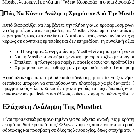
Mostbet λειτουργεί με νόμιμη” “άδεια Κουρασάο, η οποία διασφαλί
⃣ Πώς Να Κάνετε Ανάληψη Χρημάτων Από Την Mostb
Αυτό διασφαλίζει ότι λαμβάνετε την πλήρη γκάμα προσαρμοσμένων μ
να συμμετέχουν στις κληρώσεις της Mostbet. Ενώ ορισμένοι παίκτες 
στρατηγικές τους στο διαδίκτυο. Αυτοί οι νικητές αναδεικνύουν τι
κυρίως σε αρνητικές εμπειρίες και δεν επηρεάζουν τη συνολική αξιο
Το Πρόγραμμα Συνεργατών της Mostbet είναι μια χρυσή ευκαιρ
Ναι, η Mostbet προσφέρει ζωντανή εμπειρία καζίνο με πραγμα
Επιπλέον, η πλατφόρμα παρέχει σαφείς όρους και προϋποθέσει
Χρησιμοποιώντας πειθαρχημένη διαχείριση bankroll και προηγμ
Αφού ολοκληρώσετε τη διαδικασία σύνδεσης, μπορείτε να ξεκινήσετε
οι παίκτες μπορούν να απολαύσουν την πλατφόρμα χωρίς διακοπές. Το
πραγματικούς ντίλερ. Σε αυτήν την κατηγορία, τα παιχνίδια παίζον
επικοινωνούν με dealers και άλλους παίκτες χρησιμοποιώντας discus
Ελάχιστη Ανάληψη Της Mostbet
Είναι προσεκτικά βαθμονομημένο για να δέχεται αναλήψεις μικρότε
εκτιμάται ιδιαίτερα από τους Έλληνες χρήστες που δίνουν προτερ
φόρτωσης και πρόσβαση σε όλες τις λειτουργίες, όπως στοιχήματα, π