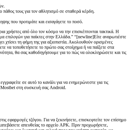
ών.
το πάθος τους για τον αθλητισμό σε σταθερά κέρδη.
ηψης που προτιμάτε και εισαγάγετε το ποσό.
ρια χρήστες από όλο τον κόσμο να την επισκέπτονται τακτικά. Η
μα επιλογών για παίκτες στην Ελλάδα.” “[newline]Είτε αναρωτιέστε
χει χτίσει τη φήμη της για αξιοπιστία. Ακολουθούν ορισμένες
σετε να τοποθετήσετε το πρώτο σας στοίχημα ή να παίξετε στα
ενότητα, θα σας καθοδηγήσουμε για το πώς να ολοκληρώσετε και τις
γγραφείτε σε αυτό το κανάλι για να ενημερώνεστε για τις
 Mostbet στη συσκευή σας Android.
τις εφαρμογές τζόγου. Για να ξεκινήσετε, επισκεφτείτε τον επίσημο
α κατεβάσετε απευθείας το αρχείο APK. Πριν προχωρήσετε,