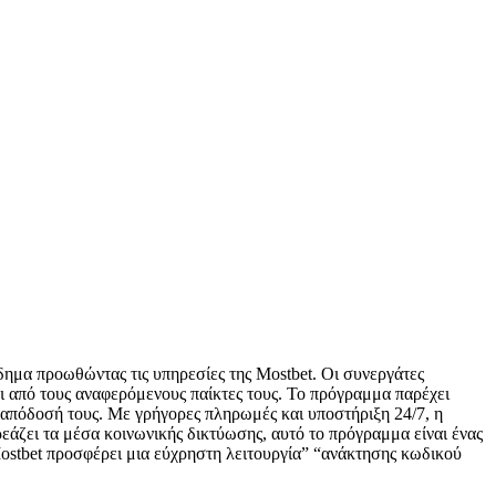
δημα προωθώντας τις υπηρεσίες της Mostbet. Οι συνεργάτες
 από τους αναφερόμενους παίκτες τους. Το πρόγραμμα παρέχει
ν απόδοσή τους. Με γρήγορες πληρωμές και υποστήριξη 24/7, η
ηρεάζει τα μέσα κοινωνικής δικτύωσης, αυτό το πρόγραμμα είναι ένας
Mostbet προσφέρει μια εύχρηστη λειτουργία” “ανάκτησης κωδικού