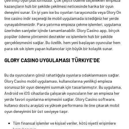
çevrimiçi oyun platformudur. Çok çeşitli ödeme seçenekleri empieza
kazançların hızlı bir şekilde çekilmesi neticesinde harika bir oyun
deneyimi sunar. En iyi yanı ise bu oyunları tarayıcınızda veya Glory On
line casino indir seçeneği ile mobil uygulamada istediğiniz her yerde
oynayabilmenizdir. Para yatırma empieza çekme işlemleri, uygulama
üzerinden saniyeler içinde tamamlanabilir. Glory Casino app, birçok
popüler ödeme yöntemini destekler ve işlemlerin hızlı bir şekilde
gerçekleşmesini sağlar. Bu özellik, hem yeni başlayan oyuncular hem
para sık sık işlem yapan kullanıcılar için büyük bir kolaylık sunar.
GLORY CASINO UYGULAMASI TÜRKIYE’DE
Bu da oyuncuların gönül rahatlığıyla oyunlara odaklanmasını sağlar.
Glory Casino mobil uygulaması, kullanıcılarına yenilikçi empieza
sorunsuz bir oyun deneyimi sunmak için tasarlanmıştır. Bu uygulama,
Android ve iOS cihazlarda çalışarak oyuncuların her an empieza her
yerde favori oyunlarına erişmesini sağlar. Glory Casino software,
kullanıcı dostu arayüzü ve yüksek performansı ile öne çıkarak mobil
oyun deneyimini bir üst seviyeye taşır.
Tüm finansal işlemler ve kişisel veriler, kötü niyetli erişimlere