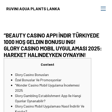
RUVINI AQUA PLANTS LANKA
“BEAUTY CASINO APPI İNDIR TÜRKIYEDE
1000 HOŞ GELDIN BONUSU ING!
GLORY CASINO MOBIL UYGULAMASI 2025:
HAREKET HALINDEYKEN OYNAYIN!
Content
Glory Casino Bonusları
Özel Bonuslar Ve Promosyonlar
“Wonder Casino Mobil Uygulama İncelemesi
2025
Glory Gambling Establishment App Ile Hangi
Oyunlar Oynanabilir?
Glory Casino Mobil Uygulaması Nasıl İndirilir Ve
Kurulur?