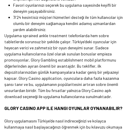
Favori oyunlarınızı seçerek bu uygulama sayesinde keyifli bir
deneyim yaşayabilirsiniz.
7/24 kesintisiz müşteri hizmetleri desteği ile tüm kullanıcılar için
olumlu bir deneyim sağlamaya kendini adamış uzmanlardan
yardım alabilirsiniz.
Uygulama sprained ankle treatment telefonlarda hem sobre
tabletlerde sorunsuz bir şekilde çalışır. Türkiye’deki oyuncular için
heyecan verici ve zahmetsiz bir oyun deneyimi sunar. Sadece
uygulama kullanıcılarına özel olarak sunulan bonuslar empieza
promosyonlar, Glory Gambling establishment mobil platformunu
diğerlerinden ayıran önemli bir avantajdır. Bu teklifler, ilk
depozitolarınızdan günlük kampanyalara kadar geniş bir yelpazeyi
kapsar. Glory Casino application, oyunculara daha fazla kazanma
şansı tanır ve bu, uygulamanın popülaritesini artıran sobre önemli
unsurlardan biridir. Tüm bu fırsatlar yalnızca Glory Casino apk
download seçeneği ile uygulama kullanıcılarına sunulmaktadır.
GLORY CASINO APP ILE HANGI OYUNLAR OYNANABILIR?
Glory uygulamasını Türkiye’de nasıl indireceğinizi ve kolayca
kullanmaya nasıl başlayacağınızı öğrenmek için bu kılavuzu okumaya