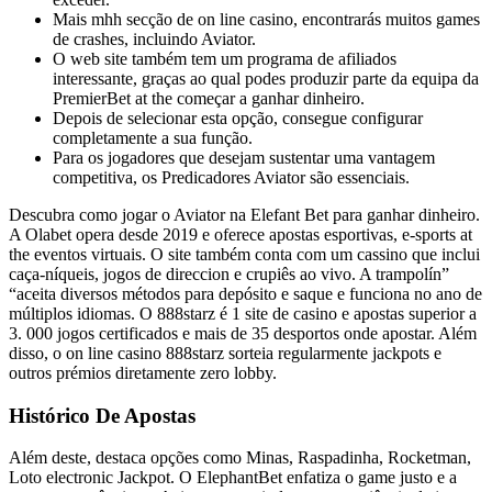
Mais mhh secção de on line casino, encontrarás muitos games
de crashes, incluindo Aviator.
O web site também tem um programa de afiliados
interessante, graças ao qual podes produzir parte da equipa da
PremierBet at the começar a ganhar dinheiro.
Depois de selecionar esta opção, consegue configurar
completamente a sua função.
Para os jogadores que desejam sustentar uma vantagem
competitiva, os Predicadores Aviator são essenciais.
Descubra como jogar o Aviator na Elefant Bet para ganhar dinheiro.
A Olabet opera desde 2019 e oferece apostas esportivas, e-sports at
the eventos virtuais. O site também conta com um cassino que inclui
caça-níqueis, jogos de direccion e crupiês ao vivo. A trampolín”
“aceita diversos métodos para depósito e saque e funciona no ano de
múltiplos idiomas. O 888starz é 1 site de casino e apostas superior a
3. 000 jogos certificados e mais de 35 desportos onde apostar. Além
disso, o on line casino 888starz sorteia regularmente jackpots e
outros prémios diretamente zero lobby.
Histórico De Apostas
Além deste, destaca opções como Minas, Raspadinha, Rocketman,
Loto electronic Jackpot. O ElephantBet enfatiza o game justo e a