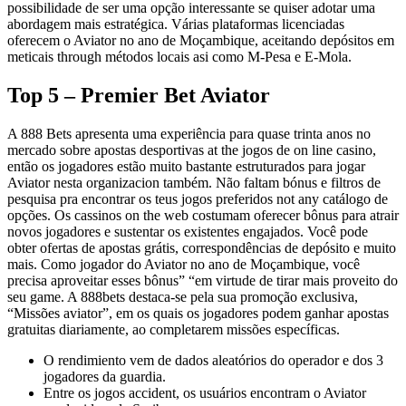
possibilidade de ser uma opção interessante se quiser adotar uma
abordagem mais estratégica. Várias plataformas licenciadas
oferecem o Aviator no ano de Moçambique, aceitando depósitos em
meticais through métodos locais asi como M-Pesa e E-Mola.
Top 5 – Premier Bet Aviator
A 888 Bets apresenta uma experiência para quase trinta anos no
mercado sobre apostas desportivas at the jogos de on line casino,
então os jogadores estão muito bastante estruturados para jogar
Aviator nesta organizacion também. Não faltam bónus e filtros de
pesquisa pra encontrar os teus jogos preferidos not any catálogo de
opções. Os cassinos on the web costumam oferecer bônus para atrair
novos jogadores e sustentar os existentes engajados. Você pode
obter ofertas de apostas grátis, correspondências de depósito e muito
mais. Como jogador do Aviator no ano de Moçambique, você
precisa aproveitar esses bônus” “em virtude de tirar mais proveito do
seu game. A 888bets destaca-se pela sua promoção exclusiva,
“Missões aviator”, em os quais os jogadores podem ganhar apostas
gratuitas diariamente, ao completarem missões específicas.
O rendimiento vem de dados aleatórios do operador e dos 3
jogadores da guardia.
Entre os jogos accident, os usuários encontram o Aviator