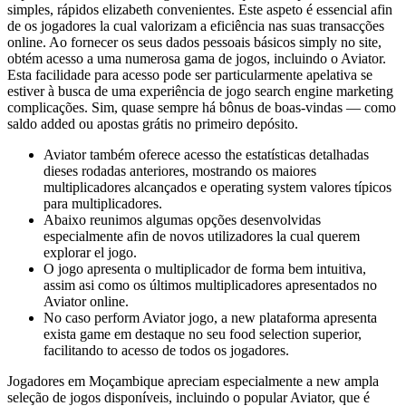
simples, rápidos elizabeth convenientes. Este aspeto é essencial afin
de os jogadores la cual valorizam a eficiência nas suas transacções
online. Ao fornecer os seus dados pessoais básicos simply no site,
obtém acesso a uma numerosa gama de jogos, incluindo o Aviator.
Esta facilidade para acesso pode ser particularmente apelativa se
estiver à busca de uma experiência de jogo search engine marketing
complicações. Sim, quase sempre há bônus de boas-vindas — como
saldo added ou apostas grátis no primeiro depósito.
Aviator também oferece acesso the estatísticas detalhadas
dieses rodadas anteriores, mostrando os maiores
multiplicadores alcançados e operating system valores típicos
para multiplicadores.
Abaixo reunimos algumas opções desenvolvidas
especialmente afin de novos utilizadores la cual querem
explorar el jogo.
O jogo apresenta o multiplicador de forma bem intuitiva,
assim asi como os últimos multiplicadores apresentados no
Aviator online.
No caso perform Aviator jogo, a new plataforma apresenta
exista game em destaque no seu food selection superior,
facilitando to acesso de todos os jogadores.
Jogadores em Moçambique apreciam especialmente a new ampla
seleção de jogos disponíveis, incluindo o popular Aviator, que é