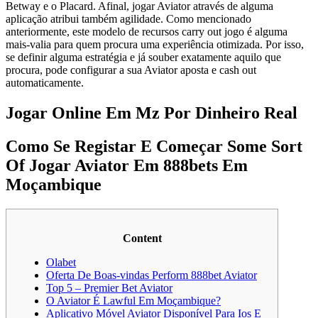
Betway e o Placard. Afinal, jogar Aviator através de alguma
aplicação atribui também agilidade. Como mencionado
anteriormente, este modelo de recursos carry out jogo é alguma
mais-valia para quem procura uma experiência otimizada. Por isso,
se definir alguma estratégia e já souber exatamente aquilo que
procura, pode configurar a sua Aviator aposta e cash out
automaticamente.
Jogar Online Em Mz Por Dinheiro Real
Como Se Registar E Começar Some Sort
Of Jogar Aviator Em 888bets Em
Moçambique
Content
Olabet
Oferta De Boas-vindas Perform 888bet Aviator
Top 5 – Premier Bet Aviator
O Aviator É Lawful Em Moçambique?
Aplicativo Móvel Aviator Disponível Para Ios E