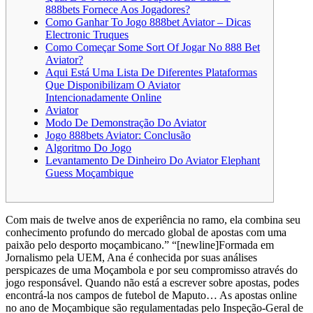
888bets Fornece Aos Jogadores?
Como Ganhar To Jogo 888bet Aviator – Dicas
Electronic Truques
Como Começar Some Sort Of Jogar No 888 Bet
Aviator?
Aqui Está Uma Lista De Diferentes Plataformas
Que Disponibilizam O Aviator
Intencionadamente Online
Aviator
Modo De Demonstração Do Aviator
Jogo 888bets Aviator: Conclusão
Algoritmo Do Jogo
Levantamento De Dinheiro Do Aviator Elephant
Guess Moçambique
Com mais de twelve anos de experiência no ramo, ela combina seu
conhecimento profundo do mercado global de apostas com uma
paixão pelo desporto moçambicano.” “[newline]Formada em
Jornalismo pela UEM, Ana é conhecida por suas análises
perspicazes de uma Moçambola e por seu compromisso através do
jogo responsável. Quando não está a escrever sobre apostas, podes
encontrá-la nos campos de futebol de Maputo… As apostas online
no ano de Moçambique são regulamentadas pelo Inspeção-Geral de