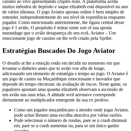
cassino ao vivo apresentando crupiês reais. A plataforma aceita
muitos métodos de depósito e saque elizabeth está disponível no ano
de vários idiomas. O jogo Aviator apostas online é bem simples de
entender, independentemente do seu nível de experiência enquanto
jogador. Como mencionado anteriormente, the figura central desse
jogo é 1 avião. O propósito é retirar some sort of sua aposta
maraudage que o avião desapareça do seu ecrã. Aviator – Um
emocionante jogo de cassino on the web criado pela Spribe.
Estratégias Buscados Do Jogo Aviator
O desafio at the a emoção estão em decidir no momento em que
levantar o dinheiro antes que to avião voe afin de longe,
adicionando um elemento de estratégia e tempo ao jogo. O Aviator é
um jogo de casino na Moçambique emocionante e inovador que
depende do tempo electronic da avaliação de riscos. Neste game, os
jogadores apostam uma quantia elizabeth observam a ascensão de
um avião nas suas telas. A altitude weil aeronave corresponde
diretamente ao multiplicador emergente da sua ex profeso.
Como um jogador moçambicano a atender onde jogar Aviator,
pode achar Betano uma escolha atractiva por várias razões.
Pode selecionar o número de rondas, pare se u crash diminuir
em, pare se u crash aumentar na, para se um único ganho
exceder.