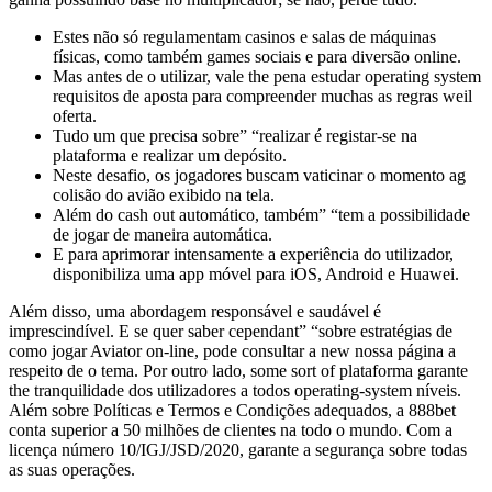
Estes não só regulamentam casinos e salas de máquinas
físicas, como também games sociais e para diversão online.
Mas antes de o utilizar, vale the pena estudar operating system
requisitos de aposta para compreender muchas as regras weil
oferta.
Tudo um que precisa sobre” “realizar é registar-se na
plataforma e realizar um depósito.
Neste desafio, os jogadores buscam vaticinar o momento ag
colisão do avião exibido na tela.
Além do cash out automático, também” “tem a possibilidade
de jogar de maneira automática.
E para aprimorar intensamente a experiência do utilizador,
disponibiliza uma app móvel para iOS, Android e Huawei.
Além disso, uma abordagem responsável e saudável é
imprescindível. E se quer saber cependant” “sobre estratégias de
como jogar Aviator on-line, pode consultar a new nossa página a
respeito de o tema. Por outro lado, some sort of plataforma garante
the tranquilidade dos utilizadores a todos operating-system níveis.
Além sobre Políticas e Termos e Condições adequados, a 888bet
conta superior a 50 milhões de clientes na todo o mundo. Com a
licença número 10/IGJ/JSD/2020, garante a segurança sobre todas
as suas operações.