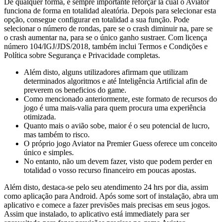
De qualquer forma, é sempre importante reforçar la cual o Aviator
funciona de forma en totalidad aleatória. Depois para selecionar esta
opção, consegue configurar en totalidad a sua função. Pode
selecionar o número de rondas, pare se o crash diminuir na, pare se
o crash aumentar na, para se o único ganho sustraer. Com licença
número 104/IGJ/JDS/2018, também inclui Termos e Condições e
Política sobre Segurança e Privacidade completas.
Além disto, alguns utilizadores afirmam que utilizam
determinados algoritmos e até Inteligência Artificial afin de
preverem os beneficios do game.
Como mencionado anteriormente, este formato de recursos do
jogo é uma mais-valia para quem procura uma experiência
otimizada.
Quanto mais o avião sobe, maior é o seu potencial de lucro,
mas também to risco.
O próprio jogo Aviator na Premier Guess oferece um conceito
único e simples.
No entanto, não um devem fazer, visto que podem perder en
totalidad o vosso recurso financeiro em poucas apostas.
Além disto, destaca-se pelo seu atendimento 24 hrs por dia, assim
como aplicação para Android. Após some sort of instalação, abra um
aplicativo e comece a fazer previsões mais precisas em seus jogos.
Assim que instalado, to aplicativo está immediately para ser