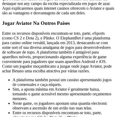
destaque not any campo da escrita especializada em jogos de azar.
Aqui explicaremos quais internet casinos oferecem o Aviator e quais
são as vantagens e desvantagens de cada um deles.
Jogar Aviator Na Outros Países
Entre os recursos disponíveis encontram-se toto, parte, eSports
(como CS 2 e Dota 2), e Plinko. O ElephantBet é uma plataforma
para casino online versátil, lançada em 2013, destacando-se com
some sort of sua diversa amalgama de jogos para desenvolvedores
de software de topo​​. A plataforma também é amigável para
aparelhos móveis, proporcionando alguma experiência de game
conveniente para jogadores que usam aparelhos Android e iOS​​.
Como um jogador moçambicano a juzgar onde jogar Aviator, pode
achar Betano uma escolha atractiva por várias razões.
A plataforma também possui um cassino apresentando jogos
de comensales e caça-níqueis.
Sim, a aposta mínima em Aviator é geralmente baixa,
tornando o game acessível mesmo apresentando orçamentos
menores.
Neste game, os jogadores apostam uma quantia electronic
observam a ascensão de um avião nas suas telas.
Entre os recursos disponíveis encontram-se toto, parte,