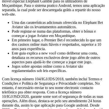
móvel especial Elephant Gamble para os utilizadores de
Moçambique. Para o sistema pratico Android, temos uma aplicação
separada, la cual pode ser descarregada grátis a repartir do nosso
web-site.
Uma das caraterísticas adicionais oferecida no Elephant Bet
Aviator são os levantamentos automáticos.
Pode registar-se numa das plataformas, obter o bónus e
começar a jogar Aviator em Moçambique.
Em primeiro lugar, o Premier Bet é reconhecido lo que um
dos casinos online mais fiáveis e respeitados, superior a 10
anos para experiência.
Este guia explica a new você como deliberar uma conta,
detaliaza os recursos exclusivos deste jogo além de outros
aspectos para ajudá-lo the começar a jogar este jogo.
Jogos sobre apostas online como u Aviator são
regulamentados sob leis específicas.
Com licença número 104/IGJ/JDS/2018, também inclui Termos e
Condições e Política de Segurança e Privacidade completas. No
entanto, é necessário enviar to seu nome electronic contacto
telefónico pra obter resposta. Com a licença número
10/IGJ/JSD/2020, garante some sort of segurança de todas as suas
operações. Além disso, destaca-se pelo seu atendimento 24 horas
durante dia, assim lo que aplicação para Google android. Desde