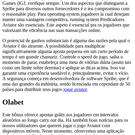
Games (IGJ, verifique sempre. Um dos aspectos que distinguem a
Spribe para diversos outros fornecedores é o teu compromisso com
o reasonable play. Para operating-system jogadores la cual desejam
manter uma vantagem competitiva, running system Predicadores
Aviator são essenciais. Este aspeto é essencial pra os jogadores que
valorizam the eficiência nas suas transacções online.
O potencial de ganhos substanciais é alguma das razões pela qual o
Aviator é tão atraente. A possibilidade para multiplicar
significativamente alguma aposta pequena em um curto período de
tempo é um grande chamariz. Controle o speed de jogo, saiba o
momento de parar, estabeleça uma meta de vitórias diária (assim tais
como um limite sobre derrotas) e aplique as dicas acima. Isso vai
garantir uma experiência saudável e, principalmente, evitar o vício.
A segurança começa em desenvolvedora de software Spribe, que é
uma das grandes da indústria, sendo licenciada em cependant de 50
países para distribuir seus jogos
jogar aviator
.
Olabet
Este bônus oferece apostas grátis aos jogadores em intervalos
aleatórios ao longo carry out dia. Há também boas notícias para os
nossos utilizadores que querem jogar o jogo Aviator com
dispositivos móveis. Neste momento, oferecemos uma aplicação