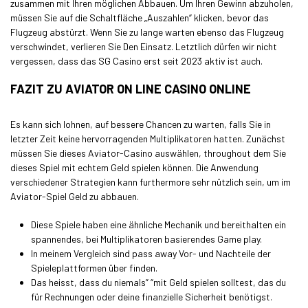
zusammen mit Ihren möglichen Abbauen. Um Ihren Gewinn abzuholen,
müssen Sie auf die Schaltfläche „Auszahlen“ klicken, bevor das
Flugzeug abstürzt. Wenn Sie zu lange warten ebenso das Flugzeug
verschwindet, verlieren Sie Den Einsatz. Letztlich dürfen wir nicht
vergessen, dass das SG Casino erst seit 2023 aktiv ist auch.
FAZIT ZU AVIATOR ON LINE CASINO ONLINE
Es kann sich lohnen, auf bessere Chancen zu warten, falls Sie in
letzter Zeit keine hervorragenden Multiplikatoren hatten. Zunächst
müssen Sie dieses Aviator-Casino auswählen, throughout dem Sie
dieses Spiel mit echtem Geld spielen können. Die Anwendung
verschiedener Strategien kann furthermore sehr nützlich sein, um im
Aviator-Spiel Geld zu abbauen.
Diese Spiele haben eine ähnliche Mechanik und bereithalten ein
spannendes, bei Multiplikatoren basierendes Game play.
In meinem Vergleich sind pass away Vor- und Nachteile der
Spieleplattformen über finden.
Das heisst, dass du niemals” “mit Geld spielen solltest, das du
für Rechnungen oder deine finanzielle Sicherheit benötigst.