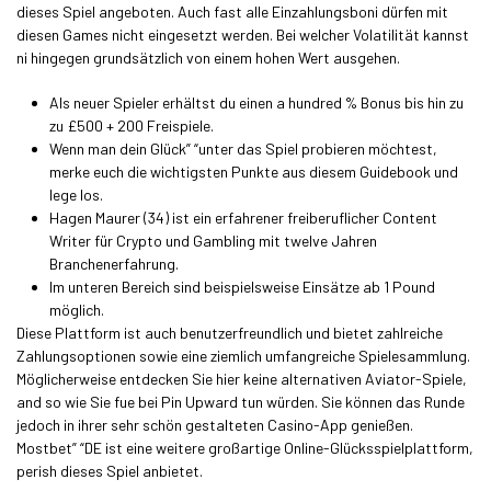
dieses Spiel angeboten. Auch fast alle Einzahlungsboni dürfen mit
diesen Games nicht eingesetzt werden. Bei welcher Volatilität kannst
ni hingegen grundsätzlich von einem hohen Wert ausgehen.
Als neuer Spieler erhältst du einen a hundred % Bonus bis hin zu
zu £500 + 200 Freispiele.
Wenn man dein Glück” “unter das Spiel probieren möchtest,
merke euch die wichtigsten Punkte aus diesem Guidebook und
lege los.
Hagen Maurer (34) ist ein erfahrener freiberuflicher Content
Writer für Crypto und Gambling mit twelve Jahren
Branchenerfahrung.
Im unteren Bereich sind beispielsweise Einsätze ab 1 Pound
möglich.
Diese Plattform ist auch benutzerfreundlich und bietet zahlreiche
Zahlungsoptionen sowie eine ziemlich umfangreiche Spielesammlung.
Möglicherweise entdecken Sie hier keine alternativen Aviator-Spiele,
and so wie Sie fue bei Pin Upward tun würden. Sie können das Runde
jedoch in ihrer sehr schön gestalteten Casino-App genießen.
Mostbet” “DE ist eine weitere großartige Online-Glücksspielplattform,
perish dieses Spiel anbietet.