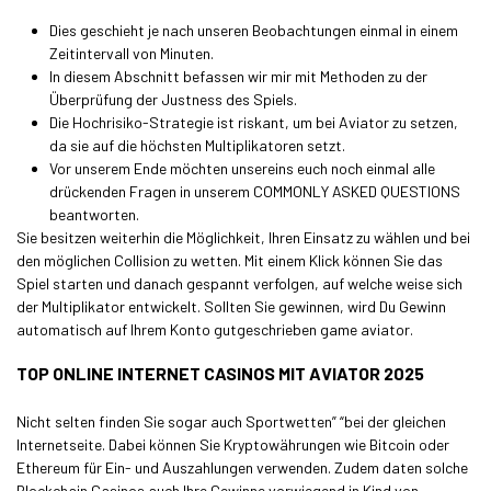
Dies geschieht je nach unseren Beobachtungen einmal in einem
Zeitintervall von Minuten.
In diesem Abschnitt befassen wir mir mit Methoden zu der
Überprüfung der Justness des Spiels.
Die Hochrisiko-Strategie ist riskant, um bei Aviator zu setzen,
da sie auf die höchsten Multiplikatoren setzt.
Vor unserem Ende möchten unsereins euch noch einmal alle
drückenden Fragen in unserem COMMONLY ASKED QUESTIONS
beantworten.
Sie besitzen weiterhin die Möglichkeit, Ihren Einsatz zu wählen und bei
den möglichen Collision zu wetten. Mit einem Klick können Sie das
Spiel starten und danach gespannt verfolgen, auf welche weise sich
der Multiplikator entwickelt. Sollten Sie gewinnen, wird Du Gewinn
automatisch auf Ihrem Konto gutgeschrieben
game aviator
.
TOP ONLINE INTERNET CASINOS MIT AVIATOR 2025
Nicht selten finden Sie sogar auch Sportwetten” “bei der gleichen
Internetseite. Dabei können Sie Kryptowährungen wie Bitcoin oder
Ethereum für Ein- und Auszahlungen verwenden. Zudem daten solche
Blockchain Casinos auch Ihre Gewinne vorwiegend in Kind von