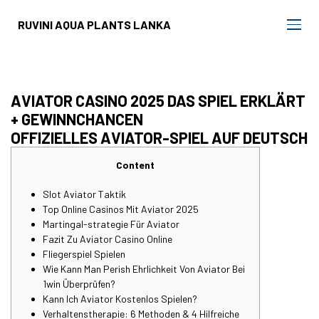
RUVINI AQUA PLANTS LANKA
AVIATOR CASINO 2025 DAS SPIEL ERKLÄRT
+ GEWINNCHANCEN
OFFIZIELLES AVIATOR-SPIEL AUF DEUTSCH
Content
Slot Aviator Taktik
Top Online Casinos Mit Aviator 2025
Martingal-strategie Für Aviator
Fazit Zu Aviator Casino Online
Fliegerspiel Spielen
Wie Kann Man Perish Ehrlichkeit Von Aviator Bei
1win Überprüfen?
Kann Ich Aviator Kostenlos Spielen?
Verhaltenstherapie: 6 Methoden & 4 Hilfreiche