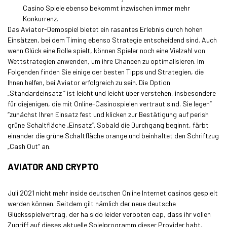
Casino Spiele ebenso bekommt inzwischen immer mehr
Konkurrenz.
Das Aviator-Demospiel bietet ein rasantes Erlebnis durch hohen
Einsätzen, bei dem Timing ebenso Strategie entscheidend sind. Auch
wenn Glück eine Rolle spielt, können Spieler noch eine Vielzahl von
Wettstrategien anwenden, um ihre Chancen zu optimalisieren. Im
Folgenden finden Sie einige der besten Tipps und Strategien, die
Ihnen helfen, bei Aviator erfolgreich zu sein. Die Option
„Standardeinsatz “ ist leicht und leicht über verstehen, insbesondere
für diejenigen, die mit Online-Casinospielen vertraut sind. Sie legen”
“zunächst Ihren Einsatz fest und klicken zur Bestätigung auf perish
grüne Schaltfläche „Einsatz“. Sobald die Durchgang beginnt, färbt
einander die grüne Schaltfläche orange und beinhaltet den Schriftzug
„Cash Out“ an.
AVIATOR AND CRYPTO
Juli 2021 nicht mehr inside deutschen Online Internet casinos gespielt
werden können. Seitdem gilt nämlich der neue deutsche
Glücksspielvertrag, der ha sido leider verboten cap, dass ihr vollen
Zugriff auf dieses aktuelle Spielprogramm dieser Provider habt.