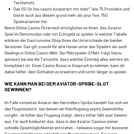
Testbericht.
Das SG On line casino kooperiert mit mehr” “wie 75 Providern und
bietet euch aus diesem grund mehr als your five. 750
Spielvarianten the.
Beste Online Casino Österreich ermöglichen es Ihnen, das Aviator
Spiel im Demomodus oder mit Echtgeld zu spielen. In welcher Tabelle
erklären der Gastronomie Shop Ihnen die Unterschiede der beiden
Versionen. Das gilt sowohl für alte Hasen unter den Spielern als auch
Neulinge in Online Casino Welt. Der Mehrspieler-Effekt trägt hierzu
genauso bei wie die Tatsache, dass welcher Einstieg alles weitere als
kompliziert ist. Einen Casino Bonus in Anspruch zu nehmen, kann dir
dabei helfen, dein Guthaben zu erweitern und somit länger zu spielen.
WIE KANN MAN BEI DEM AVIATOR-SPRIBE-SLOT
GEWINNEN?
Im Falle vonseiten Aviator des Herstellers Spribe handelt fue sich um
den Flugsimulator, bei deinem ein Kleinflugzeug expire Gewinnhöhe
vorgibt. Je höher das Flugzeug steigt, desto höher fällt euer Gewinn
aus. Für euch bedeutet das, dass in den Aviator Casinos immer
schnelle Spielmöglichkeiten entstehen – teilweise sogar mit besseren
Gewinnmöglichkeiten oder höheren Maximalgewinnen. Bei euren