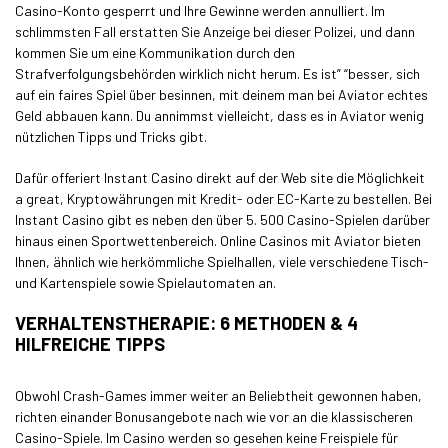
Casino-Konto gesperrt und Ihre Gewinne werden annulliert. Im
schlimmsten Fall erstatten Sie Anzeige bei dieser Polizei, und dann
kommen Sie um eine Kommunikation durch den
Strafverfolgungsbehörden wirklich nicht herum. Es ist” “besser, sich
auf ein faires Spiel über besinnen, mit deinem man bei Aviator echtes
Geld abbauen kann. Du annimmst vielleicht, dass es in Aviator wenig
nützlichen Tipps und Tricks gibt.
Dafür offeriert Instant Casino direkt auf der Web site die Möglichkeit
a great, Kryptowährungen mit Kredit- oder EC-Karte zu bestellen. Bei
Instant Casino gibt es neben den über 5. 500 Casino-Spielen darüber
hinaus einen Sportwettenbereich. Online Casinos mit Aviator bieten
Ihnen, ähnlich wie herkömmliche Spielhallen, viele verschiedene Tisch-
und Kartenspiele sowie Spielautomaten an.
VERHALTENSTHERAPIE: 6 METHODEN & 4
HILFREICHE TIPPS
Obwohl Crash-Games immer weiter an Beliebtheit gewonnen haben,
richten einander Bonusangebote nach wie vor an die klassischeren
Casino-Spiele. Im Casino werden so gesehen keine Freispiele für