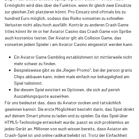
Ermöglicht wird dies über die Funktion, wenn ihr gleich zwei Einsätze
zur gleichen Zeit platzieren könnt. Pro Einsatz sind oftmals bis zu
hundred Euro möglich, sodass das Risiko vonseiten zu schnellen
Verlusten nicht allzu hoch ausfällt. Konträr zu anderen Crash Game
titles könnt ihr im or her Aviator Casino das Crash Game von Spribe
auch kostenlos testen. Der Aviator gilt als Collision Game, das
vonseiten jedem Spieler i am Aviator Casino eingesetzt werden kann.
Ein Aviator Game Gambling establishment ist mittlerweile nicht
mehr schwer zu finden.
Beispielsweise gibt es die „Regen-Promo“, bei der person gratis
Chips abbauen kann, indem male einfach nur behagelighed am
Spiel teilnimmt.
Bei diesem Spiel existiert es Optionen, die sich auf perish
Auszahlungsquote auswirken.
Für uns bedeutet das, dass du Aviator zocken und tatsächlich
gewinnen kannst. Die erste Möglichkeit besteht darin, das Spiel direkt
auf deinem Smart phone zu laden und zu spielen. Da das Spiel über
HTML5-Technologie entwickelt wurde, passt es sich problemlos an
jedes Gerät an. Millionen von euch wissen bereits, dass Aviator ein
Crash-Spiel ist und online radikal beliebt ist. Trotz der Einfachheit