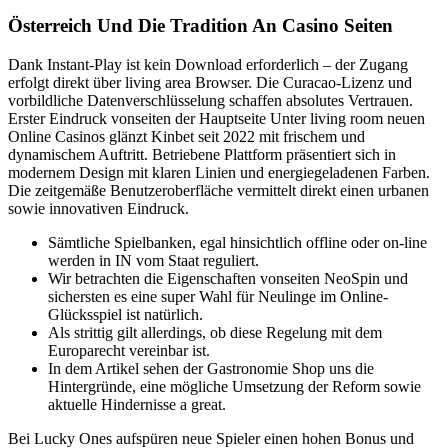
Österreich Und Die Tradition An Casino Seiten
Dank Instant-Play ist kein Download erforderlich – der Zugang
erfolgt direkt über living area Browser. Die Curacao-Lizenz und
vorbildliche Datenverschlüsselung schaffen absolutes Vertrauen.
Erster Eindruck vonseiten der Hauptseite Unter living room neuen
Online Casinos glänzt Kinbet seit 2022 mit frischem und
dynamischem Auftritt. Betriebene Plattform präsentiert sich in
modernem Design mit klaren Linien und energiegeladenen Farben.
Die zeitgemäße Benutzeroberfläche vermittelt direkt einen urbanen
sowie innovativen Eindruck.
Sämtliche Spielbanken, egal hinsichtlich offline oder on-line
werden in IN vom Staat reguliert.
Wir betrachten die Eigenschaften vonseiten NeoSpin und
sichersten es eine super Wahl für Neulinge im Online-
Glücksspiel ist natürlich.
Als strittig gilt allerdings, ob diese Regelung mit dem
Europarecht vereinbar ist.
In dem Artikel sehen der Gastronomie Shop uns die
Hintergründe, eine mögliche Umsetzung der Reform sowie
aktuelle Hindernisse a great.
Bei Lucky Ones aufspüren neue Spieler einen hohen Bonus und