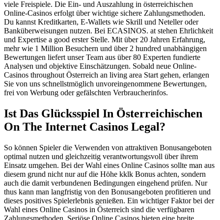
viele Freispiele. Die Ein- und Auszahlung in österreichischen
Online-Casinos erfolgt über wichtige sichere Zahlungsmethoden.
Du kannst Kreditkarten, E-Wallets wie Skrill und Neteller oder
Banküberweisungen nutzen. Bei ECASINOS. at stehen Ehrlichkeit
und Expertise a good erster Stelle. Mit über 20 Jahren Erfahrung,
mehr wie 1 Million Besuchern und über 2 hundred unabhängigen
Bewertungen liefert unser Team aus über 80 Experten fundierte
Analysen und objektive Einschätzungen. Sobald neue Online-
Casinos throughout Österreich an living area Start gehen, erlangen
Sie von uns schnellstmöglich unvoreingenommene Bewertungen,
frei von Werbung oder gefälschten Verbraucherinfos.
Ist Das Glücksspiel In Österreichischen
On The Internet Casinos Legal?
So können Spieler die Verwenden von attraktiven Bonusangeboten
optimal nutzen und gleichzeitig verantwortungsvoll über ihrem
Einsatz umgehen. Bei der Wahl eines Online Casinos sollte man aus
diesem grund nicht nur auf die Höhe kklk Bonus achten, sondern
auch die damit verbundenen Bedingungen eingehend prüfen. Nur
thus kann man langfristig von den Bonusangeboten profitieren und
dieses positives Spielerlebnis genießen. Ein wichtiger Faktor bei der
Wahl eines Online Casinos in Österreich sind die verfügbaren
Zahlungsmethoden. Seriöse Online Casinos bieten eine breite