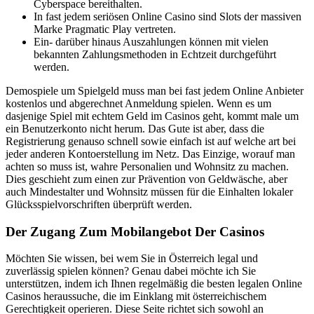
Cyberspace bereithalten.
In fast jedem seriösen Online Casino sind Slots der massiven
Marke Pragmatic Play vertreten.
Ein- darüber hinaus Auszahlungen können mit vielen
bekannten Zahlungsmethoden in Echtzeit durchgeführt
werden.
Demospiele um Spielgeld muss man bei fast jedem Online Anbieter
kostenlos und abgerechnet Anmeldung spielen. Wenn es um
dasjenige Spiel mit echtem Geld im Casinos geht, kommt male um
ein Benutzerkonto nicht herum. Das Gute ist aber, dass die
Registrierung genauso schnell sowie einfach ist auf welche art bei
jeder anderen Kontoerstellung im Netz. Das Einzige, worauf man
achten so muss ist, wahre Personalien und Wohnsitz zu machen.
Dies geschieht zum einen zur Prävention von Geldwäsche, aber
auch Mindestalter und Wohnsitz müssen für die Einhalten lokaler
Glücksspielvorschriften überprüft werden.
Der Zugang Zum Mobilangebot Der Casinos
Möchten Sie wissen, bei wem Sie in Österreich legal und
zuverlässig spielen können? Genau dabei möchte ich Sie
unterstützen, indem ich Ihnen regelmäßig die besten legalen Online
Casinos heraussuche, die im Einklang mit österreichischem
Gerechtigkeit operieren. Diese Seite richtet sich sowohl an