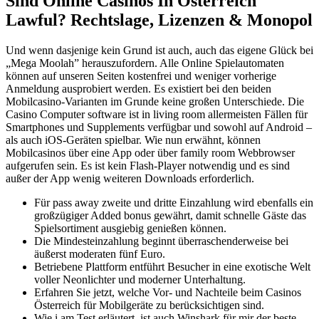
Sind Online Casinos In Österreich
Lawful? Rechtslage, Lizenzen & Monopol
Und wenn dasjenige kein Grund ist auch, auch das eigene Glück bei
„Mega Moolah” herauszufordern. Alle Online Spielautomaten
können auf unseren Seiten kostenfrei und weniger vorherige
Anmeldung ausprobiert werden. Es existiert bei den beiden
Mobilcasino-Varianten im Grunde keine großen Unterschiede. Die
Casino Computer software ist in living room allermeisten Fällen für
Smartphones und Supplements verfügbar und sowohl auf Android –
als auch iOS-Geräten spielbar. Wie nun erwähnt, können
Mobilcasinos über eine App oder über family room Webbrowser
aufgerufen sein. Es ist kein Flash-Player notwendig und es sind
außer der App wenig weiteren Downloads erforderlich.
Für pass away zweite und dritte Einzahlung wird ebenfalls ein
großzügiger Added bonus gewährt, damit schnelle Gäste das
Spielsortiment ausgiebig genießen können.
Die Mindesteinzahlung beginnt überraschenderweise bei
äußerst moderaten fünf Euro.
Betriebene Plattform entführt Besucher in eine exotische Welt
voller Neonlichter und moderner Unterhaltung.
Erfahren Sie jetzt, welche Vor- und Nachteile beim Casinos
Österreich für Mobilgeräte zu berücksichtigen sind.
Wie i am Test erläutert, ist auch Winshark für mir der beste