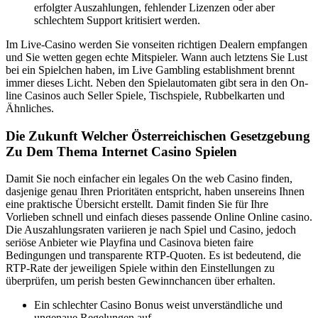
erfolgter Auszahlungen, fehlender Lizenzen oder aber
schlechtem Support kritisiert werden.
Im Live-Casino werden Sie vonseiten richtigen Dealern empfangen
und Sie wetten gegen echte Mitspieler. Wann auch letztens Sie Lust
bei ein Spielchen haben, im Live Gambling establishment brennt
immer dieses Licht. Neben den Spielautomaten gibt sera in den On-
line Casinos auch Seller Spiele, Tischspiele, Rubbelkarten und
Ähnliches.
Die Zukunft Welcher Österreichischen Gesetzgebung
Zu Dem Thema Internet Casino Spielen
Damit Sie noch einfacher ein legales On the web Casino finden,
dasjenige genau Ihren Prioritäten entspricht, haben unsereins Ihnen
eine praktische Übersicht erstellt. Damit finden Sie für Ihre
Vorlieben schnell und einfach dieses passende Online Online casino.
Die Auszahlungsraten variieren je nach Spiel und Casino, jedoch
seriöse Anbieter wie Playfina und Casinova bieten faire
Bedingungen und transparente RTP-Quoten. Es ist bedeutend, die
RTP-Rate der jeweiligen Spiele within den Einstellungen zu
überprüfen, um perish besten Gewinnchancen über erhalten.
Ein schlechter Casino Bonus weist unverständliche und
ungenaue Regelungen auf.