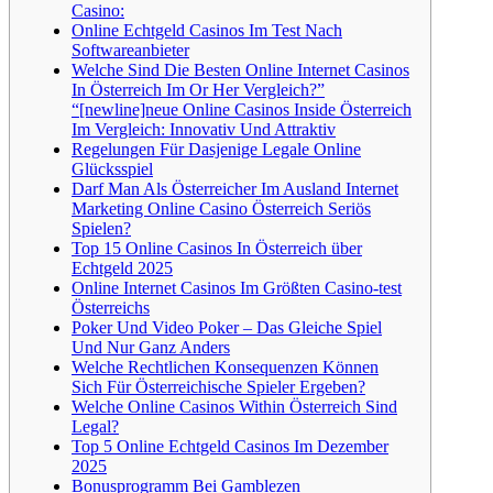
Casino:
Online Echtgeld Casinos Im Test Nach
Softwareanbieter
Welche Sind Die Besten Online Internet Casinos
In Österreich Im Or Her Vergleich?”
“[newline]neue Online Casinos Inside Österreich
Im Vergleich: Innovativ Und Attraktiv
Regelungen Für Dasjenige Legale Online
Glücksspiel
Darf Man Als Österreicher Im Ausland Internet
Marketing Online Casino Österreich Seriös
Spielen?
Top 15 Online Casinos In Österreich über
Echtgeld 2025
Online Internet Casinos Im Größten Casino-test
Österreichs
Poker Und Video Poker – Das Gleiche Spiel
Und Nur Ganz Anders
Welche Rechtlichen Konsequenzen Können
Sich Für Österreichische Spieler Ergeben?
Welche Online Casinos Within Österreich Sind
Legal?
Top 5 Online Echtgeld Casinos Im Dezember
2025
Bonusprogramm Bei Gamblezen