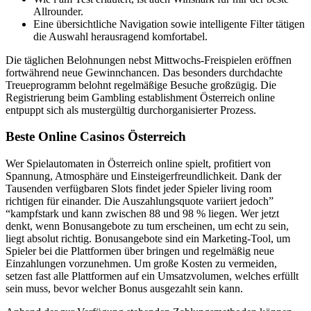
Allrounder.
Eine übersichtliche Navigation sowie intelligente Filter tätigen
die Auswahl herausragend komfortabel.
Die täglichen Belohnungen nebst Mittwochs-Freispielen eröffnen
fortwährend neue Gewinnchancen. Das besonders durchdachte
Treueprogramm belohnt regelmäßige Besuche großzügig. Die
Registrierung beim Gambling establishment Österreich online
entpuppt sich als mustergültig durchorganisierter Prozess.
Beste Online Casinos Österreich
Wer Spielautomaten in Österreich online spielt, profitiert von
Spannung, Atmosphäre und Einsteigerfreundlichkeit. Dank der
Tausenden verfügbaren Slots findet jeder Spieler living room
richtigen für einander. Die Auszahlungsquote variiert jedoch”
“kampfstark und kann zwischen 88 und 98 % liegen. Wer jetzt
denkt, wenn Bonusangebote zu tum erscheinen, um echt zu sein,
liegt absolut richtig. Bonusangebote sind ein Marketing-Tool, um
Spieler bei die Plattformen über bringen und regelmäßig neue
Einzahlungen vorzunehmen. Um große Kosten zu vermeiden,
setzen fast alle Plattformen auf ein Umsatzvolumen, welches erfüllt
sein muss, bevor welcher Bonus ausgezahlt sein kann.