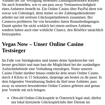
Anhand der zur Verfügung stehenden Zahlungsmethoden können
Sie auch feststellen, wie es um pass away Vertrauenswürdigkeit
eines Anbieters bestellt ist. Ein Online Casino über PayPal dient wie
sowas wie Gütesiegel, denn immer so der Zahlungsdienstleister
arbeitet nur mit seriösen Glücksspielanbietern zusammen. Bei
Casinova profitieren Sie von besonders fairen Bonusbedingungen.
Damit spielen Sie nicht wirklich bei einem seriösen Anbieter,
sondern haben auch eine wirkliche Chance, den Bénéfice tatsächlich
freizuspielen.
Vegas Now – Unser Online Casino
Testsieger
Im Falle von Streitigkeiten sind immer deine Spielerrechte viel
besser geschützt und man hast die Möglichkeit bei der zuständigen
Aufsichtsbehörde eine Vorhaltung einzulegen. Nutze unseren
Casino Finder darüber hinaus entdecke dein neues Online Casino
durch 4 Klicks in 15 Sekunden, dasjenige am besten zu dir passt. In
dem folgenden Vereinbarung findest du fünf neue Anbieter, pass
away zu unseren besondersten Online Casinos gehören und genau
jene Vorteile mit sich bringen.
Obwohl Online-Glücksspiele in Österreich legal sind, dürfen
nur lokal lizenzierte Glücksspielclubs ihre Dienste im