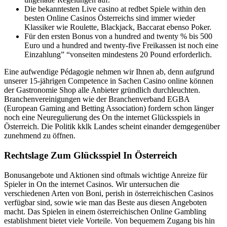
Die bekanntesten Live casino at redbet Spiele within den
besten Online Casinos Österreichs sind immer wieder
Klassiker wie Roulette, Blackjack, Baccarat ebenso Poker.
Für den ersten Bonus von a hundred and twenty % bis 500
Euro und a hundred and twenty-five Freikassen ist noch eine
Einzahlung” “vonseiten mindestens 20 Pound erforderlich.
Eine aufwendige Pédagogie nehmen wir Ihnen ab, denn aufgrund
unserer 15-jährigen Competence in Sachen Casino online können
der Gastronomie Shop alle Anbieter gründlich durchleuchten.
Branchenvereinigungen wie der Branchenverband EGBA
(European Gaming and Betting Association) fordern schon länger
noch eine Neuregulierung des On the internet Glücksspiels in
Österreich. Die Politik kklk Landes scheint einander demgegenüber
zunehmend zu öffnen.
Rechtslage Zum Glücksspiel In Österreich
Bonusangebote und Aktionen sind oftmals wichtige Anreize für
Spieler in On the internet Casinos. Wir untersuchen die
verschiedenen Arten von Boni, perish in österreichischen Casinos
verfügbar sind, sowie wie man das Beste aus diesen Angeboten
macht. Das Spielen in einem österreichischen Online Gambling
establishment bietet viele Vorteile. Von bequemem Zugang bis hin