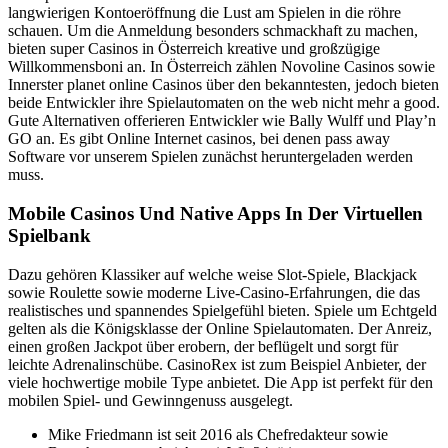
langwierigen Kontoeröffnung die Lust am Spielen in die röhre
schauen. Um die Anmeldung besonders schmackhaft zu machen,
bieten super Casinos in Österreich kreative und großzügige
Willkommensboni an. In Österreich zählen Novoline Casinos sowie
Innerster planet online Casinos über den bekanntesten, jedoch bieten
beide Entwickler ihre Spielautomaten on the web nicht mehr a good.
Gute Alternativen offerieren Entwickler wie Bally Wulff und Play’n
GO an. Es gibt Online Internet casinos, bei denen pass away
Software vor unserem Spielen zunächst heruntergeladen werden
muss.
Mobile Casinos Und Native Apps In Der Virtuellen
Spielbank
Dazu gehören Klassiker auf welche weise Slot-Spiele, Blackjack
sowie Roulette sowie moderne Live-Casino-Erfahrungen, die das
realistisches und spannendes Spielgefühl bieten. Spiele um Echtgeld
gelten als die Königsklasse der Online Spielautomaten. Der Anreiz,
einen großen Jackpot über erobern, der beflügelt und sorgt für
leichte Adrenalinschübe. CasinoRex ist zum Beispiel Anbieter, der
viele hochwertige mobile Type anbietet. Die App ist perfekt für den
mobilen Spiel- und Gewinngenuss ausgelegt.
Mike Friedmann ist seit 2016 als Chefredakteur sowie