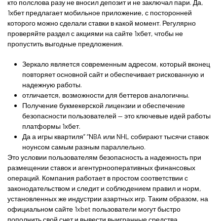
кто полслова разу не вносил депозит и не заключал пари. Да,
1хбет предлагает мобильное приложение, с посторонней
которого можно сделали ставки в какой момент. Регулярно
проверяйте раздел с акциями на сайте 1хбет, чтобы не
пропустить выгодные предложения.
Зеркало является современным адресом, который вконец
повторяет основной сайт и обеспечивает рискованную и
надежную работы.
отличается, возможности для беттеров аналогичны.
Получение букмекерской лицензии и обеспечение
безопасности пользователей — это ключевые идей работы
платформы 1хбет.
Да а игры квартиля” “NBA или NHL собирают тысячи ставок
ноунсом самым разным параллельно.
Это условии пользователям безопасность а надежность при
размещении ставок и агентурнооперативных финансовых
операций. Компания работает в простом соответствии с
законодательством и следит и соблюдением правил и норм,
установленных же индустрии азартных игр. Таким образом, на
официальном сайте 1xbet пользователи могут быстро
пополнить свой счет и вывести выигранные средства.