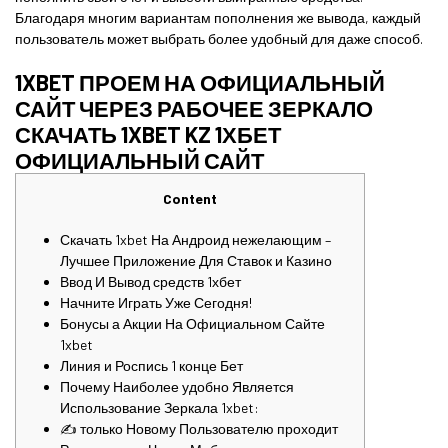
Благодаря многим вариантам пополнения же вывода, каждый
пользователь может выбрать более удобный для даже способ.
1XBET ПРОЕМ НА ОФИЦИАЛЬНЫЙ
САЙТ ЧЕРЕЗ РАБОЧЕЕ ЗЕРКАЛО
СКАЧАТЬ 1XBET KZ 1ХБЕТ
ОФИЦИАЛЬНЫЙ САЙТ
Content
Скачать 1xbet На Андроид нежелающим –
Лучшее Приложение Для Ставок и Казино
Ввод И Вывод средств 1хбет
Начните Играть Уже Сегодня!
Бонусы а Акции На Официальном Сайте
1xbet
Линия и Роспись 1 конце Бет
Почему Наиболее удобно Является
Использование Зеркала 1xbet:
✍️ только Новому Пользователю проходит