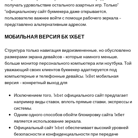
получать удовольствие остального азартных игр. Только”
“официальному сайт букмекера даже открывается,
пользователю важнее войти с помощи рабочего зеркала –
представлено альтернативным адресом.
МОБИЛЬНАЯ ВЕРСИЯ БК 1ХБЕТ
Структура только навигация видоизмененные, но обусловлено
размерами экрана девайсов – которые намного меньше,
больше монитор персонального компьютера или ноутбука. Той
уважающий своих клиентов букмекер адаптируется под
компьютерные и телефонные девайсы. 1xBet мобильная
версия – конкретный выход для
Исключением того, 1xbet официального сайт предлагает
например виды ставок, вплоть прямые ставки, экспрессы и
системы.
Одним одного способов обойти блокировку сайта 1хбет
является использование зеркала.
Официальный сайт 1xbet обеспечивает высокий уровней
безопасности и конфиденциальности при передаче