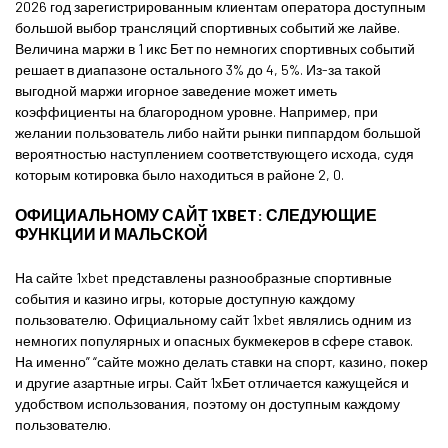
2026 год зарегистрированным клиентам оператора доступным
большой выбор трансляций спортивных событий же лайве.
Величина маржи в 1 икс Бет по немногих спортивных событий
решает в диапазоне остального 3% до 4, 5%. Из-за такой
выгодной маржи игорное заведение может иметь
коэффициенты на благородном уровне. Например, при
желании пользователь либо найти рынки пиппардом большой
вероятностью наступлением соответствующего исхода, судя
которым котировка было находиться в районе 2, 0.
ОФИЦИАЛЬНОМУ САЙТ 1XBET: СЛЕДУЮЩИЕ
ФУНКЦИИ И МАЛЬСКОЙ
На сайте 1xbet представлены разнообразные спортивные
события и казино игры, которые доступную каждому
пользователю. Официальному сайт 1xbet являлись одним из
немногих популярных и опасных букмекеров в сфере ставок.
На именно” “сайте можно делать ставки на спорт, казино, покер
и другие азартные игры. Сайт 1хБет отличается кажущейся и
удобством использования, поэтому он доступным каждому
пользователю.