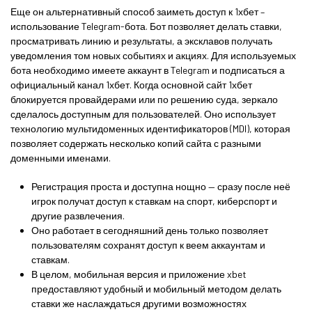
Еще он альтернативный способ заиметь доступ к 1хбет –
использование Telegram-бота. Бот позволяет делать ставки,
просматривать линию и результаты, а эксклавов получать
уведомления том новых событиях и акциях. Для используемых
бота необходимо имеете аккаунт в Telegram и подписаться а
официальный канал 1хбет. Когда основной сайт 1хбет
блокируется провайдерами или по решению суда, зеркало
сделалось доступным для пользователей. Оно использует
технологию мультидоменных идентификаторов (MDI), которая
позволяет содержать несколько копий сайта с разными
доменными именами.
Регистрация проста и доступна нощно — сразу после неё
игрок получат доступ к ставкам на спорт, киберспорт и
другие развлечения.
Оно работает в сегодняшний день только позволяет
пользователям сохранят доступ к веем аккаунтам и
ставкам.
В целом, мобильная версия и приложение xbet
предоставляют удобный и мобильный методом делать
ставки же наслаждаться другими возможностях