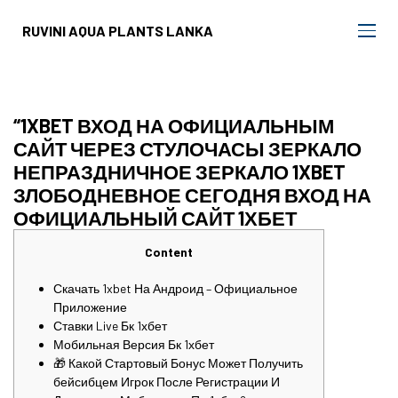
RUVINI AQUA PLANTS LANKA
“1XBET ВХОД НА ОФИЦИАЛЬНЫМ
САЙТ ЧЕРЕЗ СТУЛОЧАСЫ ЗЕРКАЛО
НЕПРАЗДНИЧНОЕ ЗЕРКАЛО 1XBET
ЗЛОБОДНЕВНОЕ СЕГОДНЯ ВХОД НА
ОФИЦИАЛЬНЫЙ САЙТ 1ХБЕТ
Content
Скачать 1xbet На Андроид – Официальное
Приложение
Ставки Live Бк 1хбет
Мобильная Версия Бк 1хбет
🎁 Какой Стартовый Бонус Может Получить
бейсибцем Игрок После Регистрации И