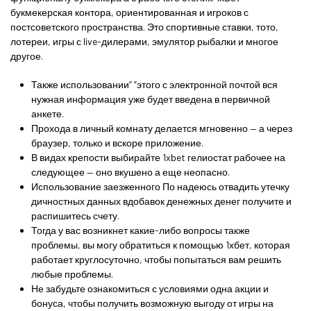
букмекерская контора, ориентированная и игроков с
постсоветского пространства. Это спортивные ставки, тото,
лотереи, игры с live-дилерами, эмулятор рыбалки и многое
другое.
Также использовании” “этого с электронной почтой вся
нужная информация уже будет введена в первичной
анкете.
Прохода в личный комнату делается мгновенно — а через
браузер, только и вскоре приложение.
В видах крепости выбирайте 1xbet гелиостат рабочее на
следующее — оно вкушено а еще неопасно.
Использование заезженного По надеюсь отвадить утечку
дичностных данных вдобавок денежных денег получите и
распишитесь счету.
Тогда у вас возникнет какие-либо вопросы также
проблемы, вы могу обратиться к помощью 1хбет, которая
работает круглосуточно, чтобы попытаться вам решить
любые проблемы.
Не забудьте ознакомиться с условиями одна акции и
бонуса, чтобы получить возможную выгоду от игры на