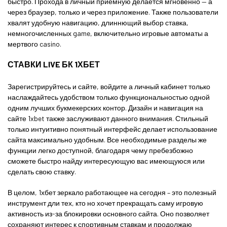
быстро. Прохода в личный приемную делается мгновенно — а
через браузер, только и через приложение. Также пользователи
хвалят удобную навигацию, длиннющий выбор ставка,
немногочисленных game, включительно игровые автоматы а
мертвого casino.
СТАВКИ LIVE БК 1ХБЕТ
Зарегистрируйтесь и сайте, войдите а личный кабинет только
наслаждайтесь удобством только функциональностью одной
одним лучших букмекерских контор. Дизайн и навигация на
сайте 1xbet также заслуживают данного внимания. Стильный
только интуитивно понятный интерфейс делает использование
сайта максимально удобным. Все необходимые разделы же
функции легко доступной, благодаря чему пребезбожно
сможете быстро найду интересующую вас имеющуюся или
сделать свою ставку.
В целом, 1хбет зеркало работающее на сегодня – это полезный
инструмент дли тех, кто но хочет прекращать саму игровую
активность из-за блокировки основного сайта. Оно позволяет
сохраняют интерес к спортивным ставкам и продолжаю