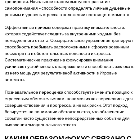
тренировки. Начальным этапом выступает развитие
самопонимания – способности определять личные душевные
режимы и уровень стресса в положении настоящего момента.
Эффективные приемы содержат практику внимательности,
которая содействует следить за внутренними ходами без
немедленного ответа. Созерцательные упражнения тренируют
способность пребывать расположенным и сфокусированным
несмотря на в обстоятельствах неясности и стресса.
Систематические практики на фокусировку внимания
усиливают устойчивость к напряжению и способность извлекать
из него мощь для результативной активности в Игровые
автоматы.
Познавательное переоценка способствует изменить позицию к
стрессовым обстоятельствам, понимая их как перспективы для
совершенствования и прогресса, а не как риски. Этот подход
базируется на понимании обстоятельства, что объяснение
событий часто существеннее непосредственных событий для
выявления эмоционального ответа.
КАКИМ ОБРАЗОМ ФОКУС СВЯЗАНО С