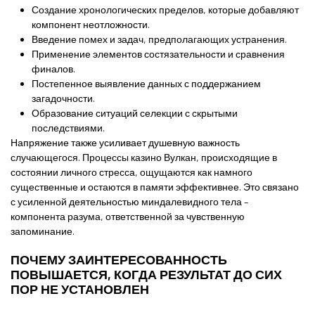
Создание хронологических пределов, которые добавляют
компонент неотложности.
Введение помех и задач, предполагающих устранения.
Применение элементов состязательности и сравнения
финалов.
Постепенное выявление данных с поддержанием
загадочности.
Образование ситуаций селекции с скрытыми
последствиями.
Напряжение также усиливает душевную важность
случающегося. Процессы казино Вулкан, происходящие в
состоянии личного стресса, ощущаются как намного
существенные и остаются в памяти эффективнее. Это связано
с усиленной деятельностью миндалевидного тела –
компонента разума, ответственной за чувственную
запоминание.
ПОЧЕМУ ЗАИНТЕРЕСОВАННОСТЬ
ПОВЫШАЕТСЯ, КОГДА РЕЗУЛЬТАТ ДО СИХ
ПОР НЕ УСТАНОВЛЕН