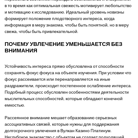
в то время как оптимальная свежесть мотивирует любопытство
и мотивацию к исследованию. Идеальный уровень новизны
формирует положение плодотворного интереса, когда
информация в меру знакома, чтобы быть понятной, но в меру
свежа, чтобы быть привлекательной.
ПОЧЕМУ УВЛЕЧЕНИЕ УМЕНЬШАЕТСЯ БЕЗ
ВНИМАНИЯ
Устойчивость интереса прямо обусловлена от способности
сохранять фокус фокуса на объекте изучения. При условии что
фокус рассеивается или перенаправляется на иные
раздражители, происходит постепенное ослабление интереса.
Подобный процесс обусловлен особенностями деятельности
мыслительных способностей, которые обладают конечной
емкостью.
Рассеянное внимание мешает образованию серьезных
ассоциативных связей, которые нужны для поддержания
долгосрочного увлечения в Вулкан Казино Платинум.
Неглубокое знакомство с объектом не создает подходящей