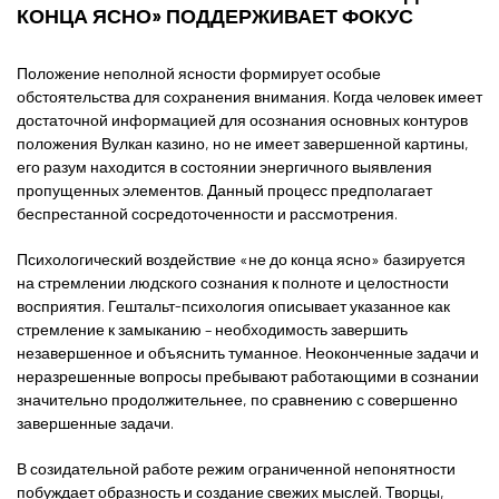
КОНЦА ЯСНО» ПОДДЕРЖИВАЕТ ФОКУС
Положение неполной ясности формирует особые
обстоятельства для сохранения внимания. Когда человек имеет
достаточной информацией для осознания основных контуров
положения Вулкан казино, но не имеет завершенной картины,
его разум находится в состоянии энергичного выявления
пропущенных элементов. Данный процесс предполагает
беспрестанной сосредоточенности и рассмотрения.
Психологический воздействие «не до конца ясно» базируется
на стремлении людского сознания к полноте и целостности
восприятия. Гештальт-психология описывает указанное как
стремление к замыканию – необходимость завершить
незавершенное и объяснить туманное. Неоконченные задачи и
неразрешенные вопросы пребывают работающими в сознании
значительно продолжительнее, по сравнению с совершенно
завершенные задачи.
В созидательной работе режим ограниченной непонятности
побуждает образность и создание свежих мыслей. Творцы,