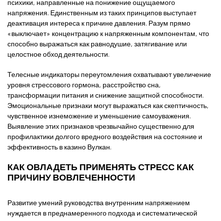
психики, направленные на понижение ощущаемого
напряжения. Единственным из таких принципов выступает
деактивация интереса к причине давления. Разум прямо
«выключает» концентрацию к напряженным компонентам, что
способно выражаться как равнодушие, затягивание или
целостное обход деятельности.
Телесные индикаторы переутомления охватывают увеличение
уровня стрессового гормона, расстройство сна,
трансформации питания и снижение защитной способности.
Эмоциональные признаки могут выражаться как скептичность,
чувственное изнеможение и уменьшение самоуважения.
Выявление этих признаков чрезвычайно существенно для
профилактики долгого вредного воздействия на состояние и
эффективность в казино Вулкан.
КАК ОВЛАДЕТЬ ПРИМЕНЯТЬ СТРЕСС КАК
ПРИЧИНУ ВОВЛЕЧЕННОСТИ
Развитие умений руководства внутренним напряжением
нуждается в преднамеренного подхода и систематической