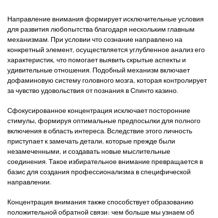
Направление внимания формирует исключительные условия
для развития любопытства благодаря нескольким главным
механизмам. При условии что сознание направлено на
конкретный элемент, осуществляется углубленное анализ его
характеристик, что помогает выявить скрытые аспекты и
удивительные отношения. Подобный механизм включает
дофаминовую систему головного мозга, которая контролирует
за чувство удовольствия от познания в Спинто казино.
Сфокусированное концентрация исключает посторонние
стимулы, формируя оптимальные предпосылки для полного
включения в область интереса. Вследствие этого личность
приступает к замечать детали, которые прежде были
незамеченными, и создавать новые мыслительные
соединения. Такое избирательное внимание превращается в
базис для создания профессионализма в специфической
направлении.
Концентрация внимания также способствует образованию
положительной обратной связи: чем больше мы узнаем об