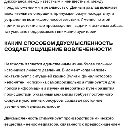
диссонанса между известным и неизвестным, между
предположениями и реальностью. Данный разлад включает
мыслительные операции, принуждая разум находить пути
устранения возникшего несоответствия. Именно по этой
причине детективные произведения, задачи и активные забавы
так успешно поддерживают внимание аудитории.
КАКИМ СПОСОБОМ ДВУСМЫСЛЕННОСТЬ
СОЗДАЕТ ОЩУЩЕНИЕ ВОВЛЕЧЕННОСТИ
Неясность является единственным из наиболее сильных
источников личного давления. В момент когда человек
контактирует с ситуацией казино Вулкан, финал которого
непонятен, их психика самопроизвольно активируется для
поиска информации и изучения вероятных путей развития
происшествий. Указанный механизм требует постоянного
фокуса и умственных ресурсов, создавая состояние
увеличенной внимательности.
Двусмысленность стимулирует производство химического
вещества – нейромедиатора, связанного с предвосхищением