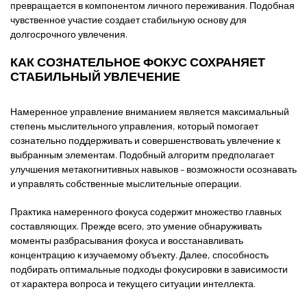
превращается в компонентом личного переживания. Подобная
чувственное участие создает стабильную основу для
долгосрочного увлечения.
КАК СОЗНАТЕЛЬНОЕ ФОКУС СОХРАНЯЕТ
СТАБИЛЬНЫЙ УВЛЕЧЕНИЕ
Намеренное управление вниманием является максимальный
степень мыслительного управления, который помогает
сознательно поддерживать и совершенствовать увлечение к
выбранным элементам. Подобный алгоритм предполагает
улучшения метакогнитивных навыков – возможности осознавать
и управлять собственные мыслительные операции.
Практика намеренного фокуса содержит множество главных
составляющих. Прежде всего, это умение обнаруживать
моменты разбрасывания фокуса и восстанавливать
концентрацию к изучаемому объекту. Далее, способность
подбирать оптимальные подходы фокусировки в зависимости
от характера вопроса и текущего ситуации интеллекта.