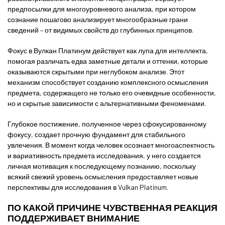
предпосылки для многоуровневого анализа, при котором
сознание пошагово анализирует многообразные грани
сведений – от видимых свойств до глубинных принципов.
Фокус в Вулкан Платинум действует как лупа для интеллекта,
помогая различать едва заметные детали и оттенки, которые
оказываются скрытыми при неглубоком анализе. Этот
механизм способствует созданию комплексного осмысления
предмета, содержащего не только его очевидные особенности,
но и скрытые зависимости с альтернативными феноменами.
Глубокое постижение, полученное через сфокусированному
фокусу, создает прочную фундамент для стабильного
увлечения. В момент когда человек осознает многоаспектность
и вариативность предмета исследования, у него создается
личная мотивация к последующему познанию, поскольку
всякий свежий уровень осмысления предоставляет новые
перспективы для исследования в Vulkan Platinum.
ПО КАКОЙ ПРИЧИНЕ ЧУВСТВЕННАЯ РЕАКЦИЯ
ПОДДЕРЖИВАЕТ ВНИМАНИЕ