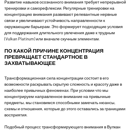
Развитие навыков осознанного внимания требует непрерывной
тренировки и саморефлексии. Регулярные тренировки на
концентрацию внимания развивают релевантные нервные
связи и увеличивают устойчивость направленности к
окружающим барьерам. Это формирует подходящие условия
для поддержания длительного увлечения даже к трудным
(Vulkan Platinum) или вначале скучным элементам.
ПО КАКОЙ ПРИЧИНЕ КОНЦЕНТРАЦИЯ
ПРЕВРАЩАЕТ СТАНДАРТНОЕ В
ЗАХВАТЫВАЮЩЕЕ
Трансформационная сила концентрации состоит в его
возможности раскрывать скрытую сложность и красоту даже в
наиболее привычных феноменах. При условии что мы
концентрируем направленное внимание на привычные
предметы, мы становимся способными замечать нюансы,
схемы и отношения, которые до этого оставались за границами
восприятия.
Подобный процесс трансформирующего внимания в Вулкан