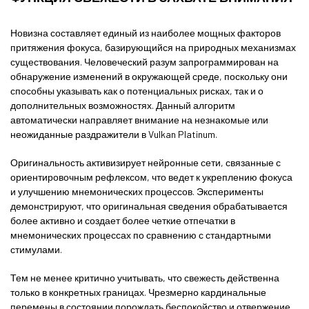
Новизна составляет единый из наиболее мощных факторов
притяжения фокуса, базирующийся на природных механизмах
существования. Человеческий разум запрограммирован на
обнаружение изменений в окружающей среде, поскольку они
способны указывать как о потенциальных рисках, так и о
дополнительных возможностях. Данный алгоритм
автоматически направляет внимание на незнакомые или
неожиданные раздражители в Vulkan Platinum.
Оригинальность активизирует нейронные сети, связанные с
ориентировочным рефлексом, что ведет к укреплению фокуса
и улучшению мнемонических процессов. Эксперименты
демонстрируют, что оригинальная сведения обрабатывается
более активно и создает более четкие отпечатки в
мнемонических процессах по сравнению с стандартными
стимулами.
Тем не менее критично учитывать, что свежесть действенна
только в конкретных границах. Чрезмерно кардинальные
перемены в состоянии порождать беспокойство и отвержение,