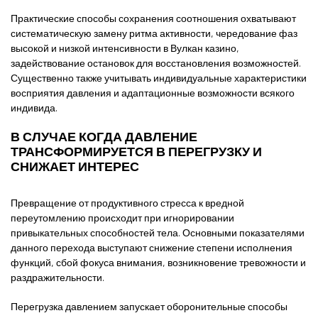
Практические способы сохранения соотношения охватывают
систематическую замену ритма активности, чередование фаз
высокой и низкой интенсивности в Вулкан казино,
задействование остановок для восстановления возможностей.
Существенно также учитывать индивидуальные характеристики
восприятия давления и адаптационные возможности всякого
индивида.
В СЛУЧАЕ КОГДА ДАВЛЕНИЕ
ТРАНСФОРМИРУЕТСЯ В ПЕРЕГРУЗКУ И
СНИЖАЕТ ИНТЕРЕС
Превращение от продуктивного стресса к вредной
переутомлению происходит при игнорировании
привыкательных способностей тела. Основными показателями
данного перехода выступают снижение степени исполнения
функций, сбой фокуса внимания, возникновение тревожности и
раздражительности.
Перегрузка давлением запускает оборонительные способы