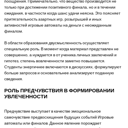
поощрения. Примечательно, что вещество производится не
только при достижении позитивного финала, но и в течении
ожидания, в частности когда шанс удачи неясна. Это поясняет
притягательность азартных игр, розыгрышей и иных
активностей
игровые автоматы на деньги
с неожиданным
финалом.
В области образования двусмысленность осуществляет
специальную роль. В момент когда материал представлен не
совершенно, а нуждается в от ученика личных заключений и
гипотез, степень вовлеченности заметно повышается.
Студенты энергичнее включаются в дискуссиях, формулируют
больше запросов и основательнее анализируют поданную
сведения.
РОЛЬ ПРЕДЧУВСТВИЯ В ФОРМИРОВАНИИ
УВЛЕЧЕННОСТИ
Предчувствие выступает в качестве эмоциональное
самочувствие предвосхищения будущих событий Игровые
автоматы или финалов. Данное явление порождает