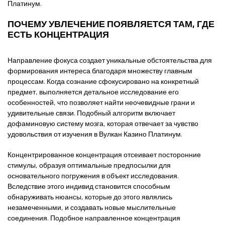
Платинум
.
ПОЧЕМУ УВЛЕЧЕНИЕ ПОЯВЛЯЕТСЯ ТАМ, ГДЕ
ЕСТЬ КОНЦЕНТРАЦИЯ
Направление фокуса создает уникальные обстоятельства для
формирования интереса благодаря множеству главным
процессам. Когда сознание сфокусировано на конкретный
предмет, выполняется детальное исследование его
особенностей, что позволяет найти неочевидные грани и
удивительные связи. Подобный алгоритм включает
дофаминовую систему мозга, которая отвечает за чувство
удовольствия от изучения в Вулкан Казино Платинум.
Концентрированное концентрация отсеивает посторонние
стимулы, образуя оптимальные предпосылки для
основательного погружения в объект исследования.
Вследствие этого индивид становится способным
обнаруживать нюансы, которые до этого являлись
незамеченными, и создавать новые мыслительные
соединения. Подобное направленное концентрация