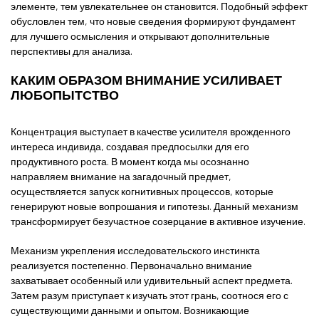
элементе, тем увлекательнее он становится. Подобный эффект
обусловлен тем, что новые сведения формируют фундамент
для лучшего осмысления и открывают дополнительные
перспективы для анализа.
КАКИМ ОБРАЗОМ ВНИМАНИЕ УСИЛИВАЕТ
ЛЮБОПЫТСТВО
Концентрация выступает в качестве усилителя врожденного
интереса индивида, создавая предпосылки для его
продуктивного роста. В момент когда мы осознанно
направляем внимание на загадочный предмет,
осуществляется запуск когнитивных процессов, которые
генерируют новые вопрошания и гипотезы. Данный механизм
трансформирует безучастное созерцание в активное изучение.
Механизм укрепления исследовательского инстинкта
реализуется постепенно. Первоначально внимание
захватывает особенный или удивительный аспект предмета.
Затем разум приступает к изучать этот грань, соотнося его с
существующими данными и опытом. Возникающие