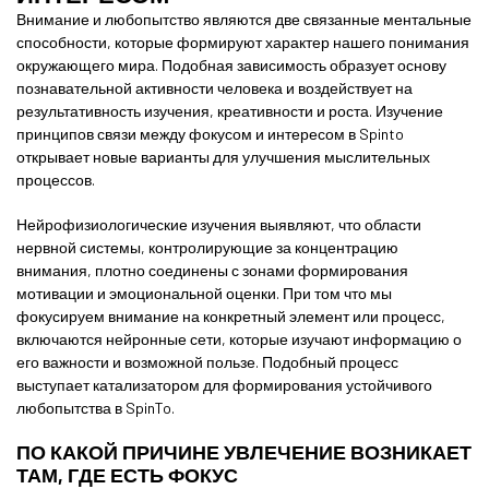
Внимание и любопытство являются две связанные ментальные
способности, которые формируют характер нашего понимания
окружающего мира. Подобная зависимость образует основу
познавательной активности человека и воздействует на
результативность изучения, креативности и роста. Изучение
принципов связи между фокусом и интересом в Spinto
открывает новые варианты для улучшения мыслительных
процессов.
Нейрофизиологические изучения выявляют, что области
нервной системы, контролирующие за концентрацию
внимания, плотно соединены с зонами формирования
мотивации и эмоциональной оценки. При том что мы
фокусируем внимание на конкретный элемент или процесс,
включаются нейронные сети, которые изучают информацию о
его важности и возможной пользе. Подобный процесс
выступает катализатором для формирования устойчивого
любопытства в
SpinTo
.
ПО КАКОЙ ПРИЧИНЕ УВЛЕЧЕНИЕ ВОЗНИКАЕТ
ТАМ, ГДЕ ЕСТЬ ФОКУС