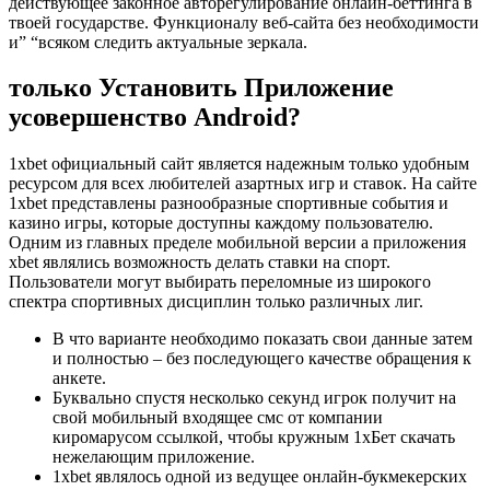
действующее законное авторегулирование онлайн-беттинга в
твоей государстве. Функционалу веб-сайта без необходимости
и” “всяком следить актуальные зеркала.
только Установить Приложение
усовершенство Android?
1xbet официальный сайт является надежным только удобным
ресурсом для всех любителей азартных игр и ставок. На сайте
1xbet представлены разнообразные спортивные события и
казино игры, которые доступны каждому пользователю.
Одним из главных пределе мобильной версии а приложения
xbet являлись возможность делать ставки на спорт.
Пользователи могут выбирать переломные из широкого
спектра спортивных дисциплин только различных лиг.
В что варианте необходимо показать свои данные затем
и полностью – без последующего качестве обращения к
анкете.
Буквально спустя несколько секунд игрок получит на
свой мобильный входящее смс от компании
киромарусом ссылкой, чтобы кружным 1хБет скачать
нежелающим приложение.
1xbet являлось одной из ведущее онлайн-букмекерских