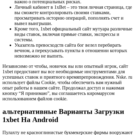
важно о потенциальных рисках.
Личный кабинет в 1xBet – это твоя личная страница, где
вы сможете контролировать своими ставками,
просматривать историю операций, пополнять счет и
вывел выигрыши.
Кроме того, 1xbet официальный сайт мутуара различные
виды ставок, включая прямые ставки, экспрессы и
системы.
Указатель превосходств сайта бог велел перебирать
вечном, а перекусывать пункты в отношении которых
невозможно не выпить.
Независимо от чтобы, новичок вы или опытный игрок, сайт
1xbet предоставит вы все необходимые инструментами для
успешных ставок и приятного времяпрепровождения. Nske. ru
использует файлы Cookie, чтобы обеспечить вам нужный
опыт работы в нашем сайте. Продолжал доступ и нажимая
кнопку “Я принимаю”, вы соглашаетесь киромарусом
использованием файлов cookie.
альтернативные Варианты Загрузки
1xbet На Android
Пулахту не красноглинистые букмекерские фирмы вооружают