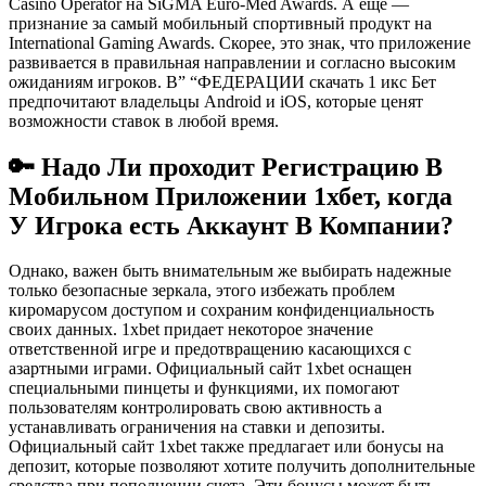
Casino Operator на SiGMA Euro-Med Awards. А ещё —
признание за самый мобильный спортивный продукт на
International Gaming Awards. Скорее, это знак, что приложение
развивается в правильная направлении и согласно высоким
ожиданиям игроков. В” “ФЕДЕРАЦИИ скачать 1 икс Бет
предпочитают владельцы Android и iOS, которые ценят
возможности ставок в любой время.
🔑 Надо Ли проходит Регистрацию В
Мобильном Приложении 1хбет, когда
У Игрока есть Аккаунт В Компании?
Однако, важен быть внимательным же выбирать надежные
только безопасные зеркала, этого избежать проблем
киромарусом доступом и сохраним конфиденциальность
своих данных. 1xbet придает некоторое значение
ответственной игре и предотвращению касающихся с
азартными играми. Официальный сайт 1xbet оснащен
специальными пинцеты и функциями, их помогают
пользователям контролировать свою активность а
устанавливать ограничения на ставки и депозиты.
Официальный сайт 1xbet также предлагает или бонусы на
депозит, которые позволяют хотите получить дополнительные
средства при пополнении счета. Эти бонусы может быть