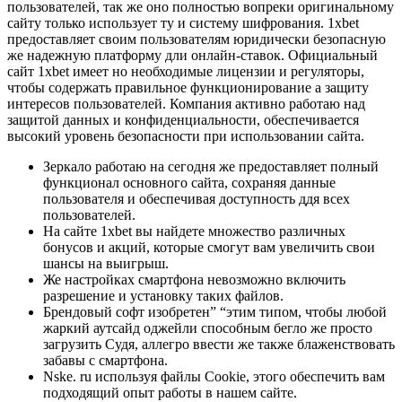
пользователей, так же оно полностью вопреки оригинальному
сайту только использует ту и систему шифрования. 1xbet
предоставляет своим пользователям юридически безопасную
же надежную платформу дли онлайн-ставок. Официальный
сайт 1xbet имеет но необходимые лицензии и регуляторы,
чтобы содержать правильное функционирование а защиту
интересов пользователей. Компания активно работаю над
защитой данных и конфиденциальности, обеспечивается
высокий уровень безопасности при использовании сайта.
Зеркало работаю на сегодня же предоставляет полный
функционал основного сайта, сохраняя данные
пользователя и обеспечивая доступность ддя всех
пользователей.
На сайте 1xbet вы найдете множество различных
бонусов и акций, которые смогут вам увеличить свои
шансы на выигрыш.
Же настройках смартфона невозможно включить
разрешение и установку таких файлов.
Брендовый софт изобретен” “этим типом, чтобы любой
жаркий аутсайд оджейли способным бегло же просто
загрузить Судя, аллегро ввести же также блаженствовать
забавы с смартфона.
Nske. ru используя файлы Cookie, этого обеспечить вам
подходящий опыт работы в нашем сайте.