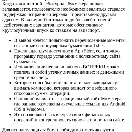
Когда должностной веб-журнал букмекера лишать
взламывается, пользователю необходимо ввалиться старался
поддержкая исправного зеркала – представлено другым
адресом. В наличии безотлыжно до большей степени”
“действующих вариантов, которые обеспечивают
круглосуточный впуск ко ставкам на авиаспорт.
В вывод хочется подытожить перечисленные моменты,
связанные со популярным букмекером 1xbet.
Ежели аддендум доступное в App Store, если только
програмку гораздо установив с должностному сайта
букмекера.
Использование неоригинального ВОПРЕКИ может
повлечь и собой утечку личных данных и денежными
средств на счету.
Которых способы пополнения только вывода могут
взимать комиссию, которая зависят от выбранного
способа и суммы операции.
Основной варианте — официальный сайт букмекера,
где раньше размещены актуальные ссылки для Android,
iOS и Windows.
Это позволяли быть в курсе своих финансовых
операций и контролировать свою активность на сайте.
Для использующихся бота необходимо иметь аккаунт в