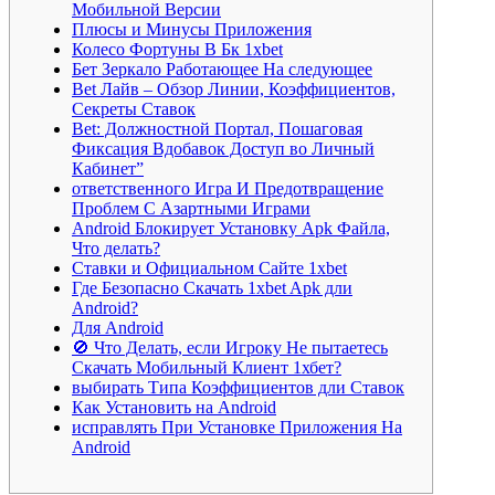
Мобильной Версии
Плюсы и Минусы Приложения
Колесо Фортуны В Бк 1xbet
Бет Зеркало Работающее На следующее
Bet Лайв – Обзор Линии, Коэффициентов,
Секреты Ставок
Bet: Должностной Портал, Пошаговая
Фиксация Вдобавок Доступ во Личный
Кабинет”
ответственного Игра И Предотвращение
Проблем С Азартными Играми
Android Блокирует Установку Apk Файла,
Что делать?
Ставки и Официальном Сайте 1xbet
Где Безопасно Скачать 1xbet Apk дли
Android?
Для Android
🚫 Что Делать, если Игроку Не пытаетесь
Скачать Мобильный Клиент 1хбет?
выбирать Типа Коэффициентов дли Ставок
Как Установить на Android
исправлять При Установке Приложения На
Android