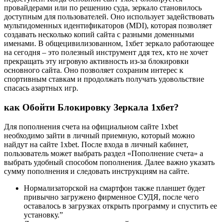
провайдерами или по решению суда, зеркало становилось
доступным для пользователей. Оно использует задействовать
мультидоменных идентификаторов (MDI), которая позволяет
создавать несколько копий сайта с разными доменными
именами. В общецивилизованном, 1хбет зеркало работающее
на сегодня – это полезный инструмент ддя тех, кто не хочет
прекращать эту игровую активность из-за блокировки
основного сайта. Оно позволяет сохраним интерес к
спортивным ставкам и продолжать получать удовольствие
спасась азартных игр.
как Обойти Блокировку Зеркала 1хбет?
Для пополнения счета на официальном сайте 1xbet
необходимо зайти в личный приемную, который можно
найдут на сайте 1xbet. После входа в личный кабинет,
пользователь может выбрать раздел «Пополнение счета» а
выбрать удобный способом пополнения. Далее важно указать
сумму пополнения и следовать инструкциям на сайте.
Нормализаторской на смартфон также планшет будет
привычно загружено фирменное СУДЯ, после чего
оставалось в загрузках открыть программу и спустить ее
установку.”