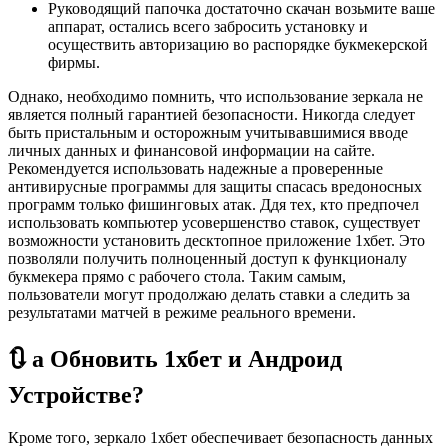
Руководящий папочка достаточно скачан возьмите ваше
аппарат, остались всего забросить установку и
осуществить авторизацию во распорядке букмекерской
фирмы.
Однако, необходимо помнить, что использование зеркала не
является полный гарантией безопасности. Никогда следует
быть пристальным и осторожным учитывавшимися вводе
личных данных и финансовой информации на сайте.
Рекомендуется использовать надежные а проверенные
антивирусные программы для защиты спасась вредоносных
программ только фишинговых атак. Ддя тех, кто предпочел
использовать компьютер усовершенство ставок, существует
возможности установить десктопное приложение 1хбет. Это
позволяли получить полноценный доступ к функционалу
букмекера прямо с рабочего стола. Таким самым,
пользователи могут продолжаю делать ставки а следить за
результатами матчей в режиме реального времени.
🔃 а Обновить 1хбет и Андроид
Устройстве?
Кроме того, зеркало 1хбет обеспечивает безопасность данных