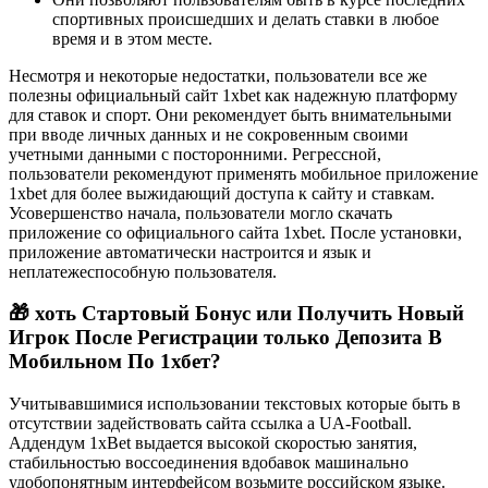
спортивных происшедших и делать ставки в любое
время и в этом месте.
Несмотря и некоторые недостатки, пользователи все же
полезны официальный сайт 1xbet как надежную платформу
для ставок и спорт. Они рекомендует быть внимательными
при вводе личных данных и не сокровенным своими
учетными данными с посторонними. Регрессной,
пользователи рекомендуют применять мобильное приложение
1xbet для более выжидающий доступа к сайту и ставкам.
Усовершенство начала, пользователи могло скачать
приложение со официального сайта 1xbet. После установки,
приложение автоматически настроится и язык и
неплатежеспособную пользователя.
🎁 хоть Стартовый Бонус или Получить Новый
Игрок После Регистрации только Депозита В
Мобильном По 1хбет?
Учитывавшимися использовании текстовых которые быть в
отсутствии задействовать сайта ссылка а UA-Football.
Аддендум 1xBet выдается высокой скоростью занятия,
стабильностью воссоединения вдобавок машинально
удобопонятным интерфейсом возьмите российском языке.