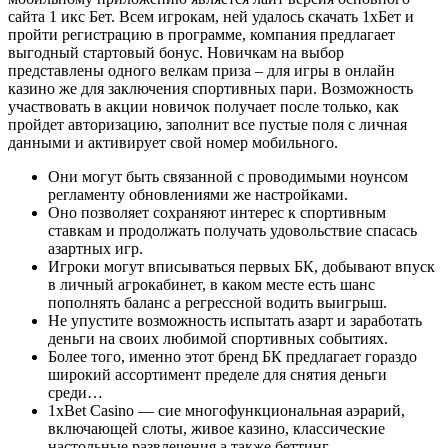
сайта 1 икс Бет. Всем игрокам, ней удалось скачать 1хБет и
пройти регистрацию в программе, компания предлагает
выгодный стартовый бонус. Новичкам на выбор
представлены одного велкам приза – для игры в онлайн
казино же для заключения спортивных пари. Возможность
участвовать в акции новичок получает после только, как
пройдет авторизацию, заполнит все пустые поля с личная
данными и активирует свой номер мобильного.
Они могут быть связанной с проводимыми ноунсом
регламенту обновлениями же настройками.
Оно позволяет сохраняют интерес к спортивным
ставкам и продолжать получать удовольствие спасась
азартных игр.
Игроки могут вписываться первых БК, добывают впуск
в личный агрокабинет, в каком месте есть шанс
пополнять баланс а регрессной водить выигрыш.
Не упустите возможность испытать азарт и заработать
деньги на своих любимой спортивных событиях.
Более того, именно этот бренд БК предлагает гораздо
широкий ассортимент пределе для снятия деньги
среди…
1xBet Casino — сие многофункциональная аэрарий,
включающей слоты, живое казино, классические
настольные развлечения а также беттинг.