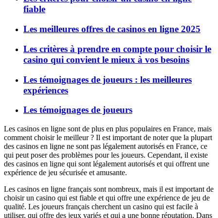
fiable
Les meilleures offres de casinos en ligne 2025
Les critères à prendre en compte pour choisir le
casino qui convient le mieux à vos besoins
Les témoignages de joueurs : les meilleures
expériences
Les témoignages de joueurs
Les casinos en ligne sont de plus en plus populaires en France, mais
comment choisir le meilleur ? Il est important de noter que la plupart
des casinos en ligne ne sont pas légalement autorisés en France, ce
qui peut poser des problèmes pour les joueurs. Cependant, il existe
des casinos en ligne qui sont légalement autorisés et qui offrent une
expérience de jeu sécurisée et amusante.
Les casinos en ligne français sont nombreux, mais il est important de
choisir un casino qui est fiable et qui offre une expérience de jeu de
qualité. Les joueurs français cherchent un casino qui est facile à
utiliser, qui offre des jeux variés et qui a une bonne réputation. Dans