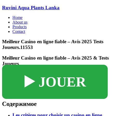
Ruvini Aqua Plants Lanka
Home
About us
Products
Contact
Meilleur Casino en ligne fiable – Avis 2025 Tests
Joueurs.11553
Meilleur Casino en ligne fiable – Avis 2025 & Tests
Joueurs
▶️ JOUER
Содержимое
Les critères pour choisir un casino en ligne