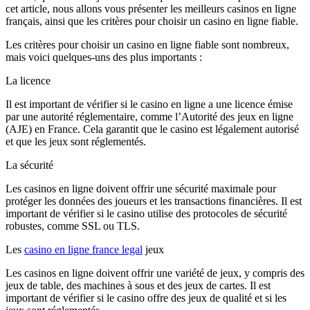
cet article, nous allons vous présenter les meilleurs casinos en ligne
français, ainsi que les critères pour choisir un casino en ligne fiable.
Les critères pour choisir un casino en ligne fiable sont nombreux,
mais voici quelques-uns des plus importants :
La licence
Il est important de vérifier si le casino en ligne a une licence émise
par une autorité réglementaire, comme l’Autorité des jeux en ligne
(AJE) en France. Cela garantit que le casino est légalement autorisé
et que les jeux sont réglementés.
La sécurité
Les casinos en ligne doivent offrir une sécurité maximale pour
protéger les données des joueurs et les transactions financières. Il est
important de vérifier si le casino utilise des protocoles de sécurité
robustes, comme SSL ou TLS.
Les
casino en ligne france legal
jeux
Les casinos en ligne doivent offrir une variété de jeux, y compris des
jeux de table, des machines à sous et des jeux de cartes. Il est
important de vérifier si le casino offre des jeux de qualité et si les