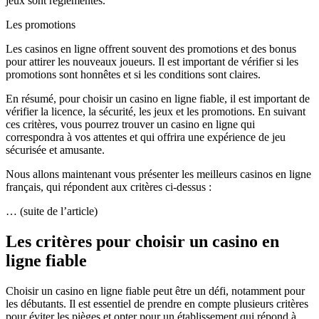
jeux sont réglementés.
Les promotions
Les casinos en ligne offrent souvent des promotions et des bonus
pour attirer les nouveaux joueurs. Il est important de vérifier si les
promotions sont honnêtes et si les conditions sont claires.
En résumé, pour choisir un casino en ligne fiable, il est important de
vérifier la licence, la sécurité, les jeux et les promotions. En suivant
ces critères, vous pourrez trouver un casino en ligne qui
correspondra à vos attentes et qui offrira une expérience de jeu
sécurisée et amusante.
Nous allons maintenant vous présenter les meilleurs casinos en ligne
français, qui répondent aux critères ci-dessus :
… (suite de l’article)
Les critères pour choisir un casino en
ligne fiable
Choisir un casino en ligne fiable peut être un défi, notamment pour
les débutants. Il est essentiel de prendre en compte plusieurs critères
pour éviter les pièges et opter pour un établissement qui répond à