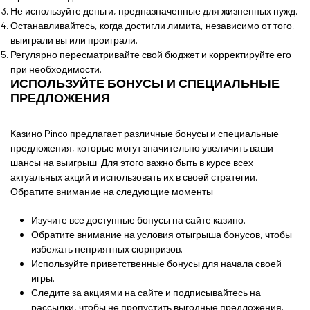
Не используйте деньги, предназначенные для жизненных нужд.
Останавливайтесь, когда достигли лимита, независимо от того,
выиграли вы или проиграли.
Регулярно пересматривайте свой бюджет и корректируйте его
при необходимости.
ИСПОЛЬЗУЙТЕ БОНУСЫ И СПЕЦИАЛЬНЫЕ
ПРЕДЛОЖЕНИЯ
Казино Pinco предлагает различные бонусы и специальные
предложения, которые могут значительно увеличить ваши
шансы на выигрыш. Для этого важно быть в курсе всех
актуальных акций и использовать их в своей стратегии.
Обратите внимание на следующие моменты:
Изучите все доступные бонусы на сайте казино.
Обратите внимание на условия отыгрыша бонусов, чтобы
избежать неприятных сюрпризов.
Используйте приветственные бонусы для начала своей
игры.
Следите за акциями на сайте и подписывайтесь на
рассылки, чтобы не пропустить выгодные предложения.