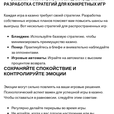
РАЗРАБОТКА СТРАТЕГИЙ ДЛЯ КОНКРЕТНЫХ ИГР
Каждая игра в казино требует своей стратегии. Разработка
собственных игровых планов поможет вам повысить шансы на
выигрыш. Вот несколько стратегий для распространенных игр:
Блэкджек:
Используйте базовую стратегию, чтобы
минимизировать преимущество казино.
Покер:
Практикуйтесь в блефе и внимательно наблюдайте
за оппонентами.
Игровые автоматы:
Играйте на автоматах с высоким
процентом возврата.
СОХРАНЯЙТЕ СПОКОЙСТВИЕ И
КОНТРОЛИРУЙТЕ ЭМОЦИИ
Эмоции могут сильно повлиять на ваши игровые решения.
Психологический аспект важен для успешной игры в казино.
Чтобы оставаться в равновесии, следуйте этим советам:
Регулярно делайте перерывы во время игры.
Не играйте, когда у вас плохое настроение или вы