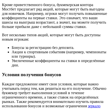
Кроме приветственного бонуса, букмекерская контора
Мостбет предлагает ряд акций, которые могут быть выгодны
для новичков. Например, игроки могут получать повышенные
коэффициенты на первые ставки. Это означает, что ваши
шансы на выигрыш возрастают, а значит, вы можете получить
больше прибыли даже с небольшой суммы ставки.
Вот несколько типов акций, которые могут быть доступны
новым игрокам:
Бонусы за регистрацию без депозита.
Акции к спортивным событиям (например, чемпионаты
или турниры).
Увеличенные коэффициенты на ставки в определённые
дни.
Условия получения бонусов
Каждое предложение имеет свои условия, которые важно
учитывать перед тем, как решиться на его получение. Обычно
букмекер требует выполнения условий в течение
ограниченного времени, а также ставок на определённых
рынках. Также рекомендуется внимательно изучить правила
использования бонусов и возможные ограничения
зеркало