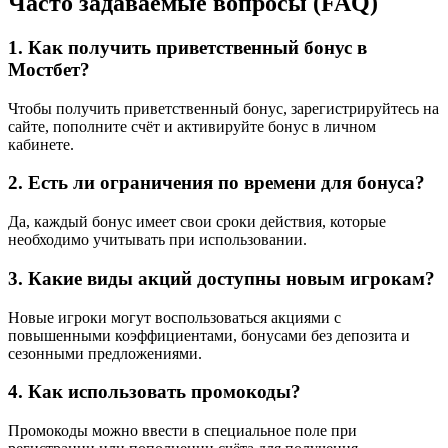
Часто задаваемые вопросы (FAQ)
1. Как получить приветственный бонус в
Мостбет?
Чтобы получить приветственный бонус, зарегистрируйтесь на
сайте, пополните счёт и активируйте бонус в личном
кабинете.
2. Есть ли ограничения по времени для бонуса?
Да, каждый бонус имеет свои сроки действия, которые
необходимо учитывать при использовании.
3. Какие виды акций доступны новым игрокам?
Новые игроки могут воспользоваться акциями с
повышенными коэффициентами, бонусами без депозита и
сезонными предложениями.
4. Как использовать промокоды?
Промокоды можно ввести в специальное поле при