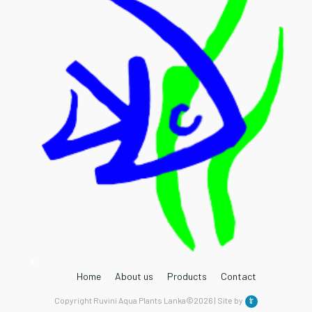
Home
About us
Products
Contact
Copyright Ruvini Aqua Plants Lanka©2026 | Site by
tr