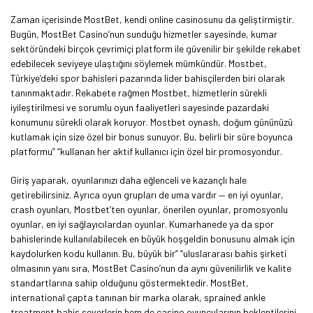
Zaman içerisinde MostBet, kendi online casinosunu da geliştirmiştir.
Bugün, MostBet Casino’nun sunduğu hizmetler sayesinde, kumar
sektöründeki birçok çevrimiçi platform ile güvenilir bir şekilde rekabet
edebilecek seviyeye ulaştığını söylemek mümkündür. Mostbet,
Türkiye’deki spor bahisleri pazarında lider bahisçilerden biri olarak
tanınmaktadır. Rekabete rağmen Mostbet, hizmetlerin sürekli
iyileştirilmesi ve sorumlu oyun faaliyetleri sayesinde pazardaki
konumunu sürekli olarak koruyor. Mostbet oynash, doğum gününüzü
kutlamak için size özel bir bonus sunuyor. Bu, belirli bir süre boyunca
platformu” “kullanan her aktif kullanıcı için özel bir promosyondur.
Giriş yaparak, oyunlarınızı daha eğlenceli ve kazançlı hale
getirebilirsiniz. Ayrıca oyun grupları de uma vardır — en iyi oyunlar,
crash oyunları, Mostbet’ten oyunlar, önerilen oyunlar, promosyonlu
oyunlar, en iyi sağlayıcılardan oyunlar. Kumarhanede ya da spor
bahislerinde kullanılabilecek en büyük hoşgeldin bonusunu almak için
kaydolurken kodu kullanın. Bu, büyük bir” “uluslararası bahis şirketi
olmasının yanı sıra, MostBet Casino’nun da aynı güvenilirlik ve kalite
standartlarına sahip olduğunu göstermektedir. MostBet,
international çapta tanınan bir marka olarak, sprained ankle
treatment bahis severlerin hem de casino oyuncularının beklentilerini