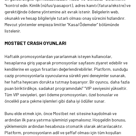
“kontrol edin. Kimlik (nüfus/pasaport), adres kanıtı (fatura/ekstre) ve
gerektiğinde ödeme yöntemine ait evrak istenir. Belgelerin web,
okunaklı ve hesap bilgileriyle tutarlı olması onay sürecini hızlandırır.
Mevcut yöntemler empieza limitler “Kasa/Ödemeler” bölümünde
listelenir.
MOSTBET CRASH OYUNLARI
Haftalık promosyonlardan yararlanmak isteyen kullanıcılar,
hesaplarına giriş yaparak promosyonlar sayfasını ziyaret edebilir ve
kendilerine en uygun fırsatları değerlendirebilirler. Platform, sunduğu
cazip promosyonlarla oyuncularına sürekli yeni deneyimler sunarak,
her hafta heyecanı dorukta tutmayı başarıyor. Bir oyuncu, daha fazla
puan biriktirdikçe, sadakat programındaki” “VIP seviyesini yükseltir.
Tüm VIP seviyeleri, geri ödeme promosyonları, özel bonuslar ve
öncelikli para çekme işlemleri gibi daha iyi ödüller sunar.
Bunu elde etmek için, önce Mostbet net sitesine kaydolmalı ve
ardından ilk para yatırma işleminizi yapmalısınız. Hoşgeldin bonusu,
yüklemenizin ardından hesabınıza otomatik olarak aktarılacaktır.
Platform, promosyonların adil ve şeffaf olması için tüm koşulları