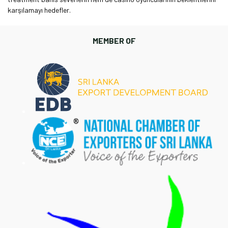
karşılamayı hedefler.
MEMBER OF