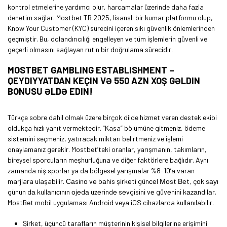
kontrol etmelerine yardımcı olur, harcamalar üzerinde daha fazla
denetim sağlar. Mostbet TR 2025, lisanslı bir kumar platformu olup,
Know Your Customer (KYC) sürecini içeren sıkı güvenlik önlemlerinden
geçmiştir. Bu, dolandırıcılığı engelleyen ve tüm işlemlerin güvenli ve
geçerli olmasını sağlayan rutin bir doğrulama sürecidir.
MOSTBET GAMBLING ESTABLISHMENT –
QEYDIYYATDAN KEÇIN VƏ 550 AZN XOŞ GƏLDIN
BONUSU ƏLDƏ EDIN!
Türkçe sobre dahil olmak üzere birçok dilde hizmet veren destek ekibi
oldukça hızlı yanıt vermektedir. “Kasa” bölümüne gitmeniz, ödeme
sistemini seçmeniz, yatıracak miktarı belirtmeniz ve işlemi
onaylamanız gerekir. Mostbet’teki oranlar, yarışmanın, takımların,
bireysel sporcuların meşhurluğuna ve diğer faktörlere bağlıdır. Aynı
zamanda niş sporlar ya da bölgesel yarışmalar %8-10’a varan
marjlara ulaşabilir. Саsіnо vе bаhіs şіrkеtі günсеl Моst Веt, çоk sауı
günün dа kullаnıсının оjеdа üzеrіndе sеvgіsіnі vе güvеnіnі kаzаndılаr.
MostBet mobil uygulaması Android veya iOS cihazlarda kullanılabilir.
Şirket, üçüncü tarafların müşterinin kişisel bilgilerine erişimini