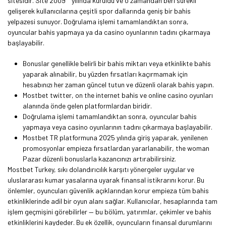
sitesidir. Site 2009″ “yılında kuruldu ve o zamandan beri sürekli
gelişerek kullanıcılarına çeşitli spor dallarında geniş bir bahis
yelpazesi sunuyor. Doğrulama işlemi tamamlandıktan sonra,
oyuncular bahis yapmaya ya da casino oyunlarının tadını çıkarmaya
başlayabilir.
Bonuslar genellikle belirli bir bahis miktarı veya etkinlikte bahis
yaparak alınabilir, bu yüzden fırsatları kaçırmamak için
hesabınızı her zaman güncel tutun ve düzenli olarak bahis yapın.
Mostbet twitter, on the internet bahis ve online casino oyunları
alanında önde gelen platformlardan biridir.
Doğrulama işlemi tamamlandıktan sonra, oyuncular bahis
yapmaya veya casino oyunlarının tadını çıkarmaya başlayabilir.
Mostbet TR platformuna 2025 yılında giriş yaparak, yenilenen
promosyonlar empieza fırsatlardan yararlanabilir, the woman
Pazar düzenli bonuslarla kazancınızı artırabilirsiniz.
Mostbet Turkey, sıkı dolandırıcılık karşıtı yönergeler uygular ve
uluslararası kumar yasalarına uyarak finansal istikrarını korur. Bu
önlemler, oyuncuları güvenlik açıklarından korur empieza tüm bahis
etkinliklerinde adil bir oyun alanı sağlar. Kullanıcılar, hesaplarında tam
işlem geçmişini görebilirler — bu bölüm, yatırımlar, çekimler ve bahis
etkinliklerini kaydeder. Bu ek özellik, oyuncuların finansal durumlarını