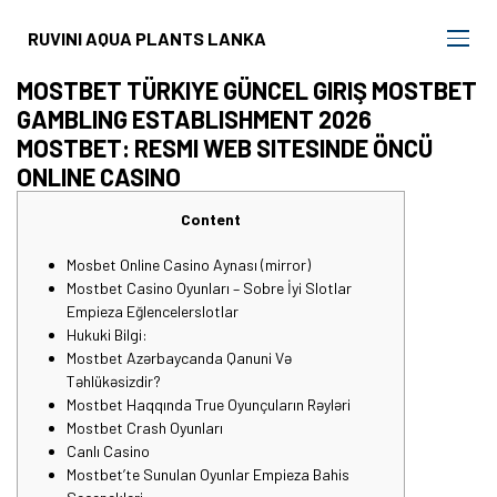
RUVINI AQUA PLANTS LANKA
MOSTBET TÜRKIYE GÜNCEL GIRIŞ MOSTBET
GAMBLING ESTABLISHMENT 2026
MOSTBET: RESMI WEB SITESINDE ÖNCÜ
ONLINE CASINO
Content
Mosbet Online Casino Aynası (mirror)
Mostbet Casino Oyunları – Sobre İyi Slotlar
Empieza Eğlencelerslotlar
Hukuki Bilgi:
Mostbet Azərbaycanda Qanuni Və
Təhlükəsizdir?
Mostbet Haqqında True Oyunçuların Rəyləri
Mostbet Crash Oyunları
Canlı Casino
Mostbet’te Sunulan Oyunlar Empieza Bahis