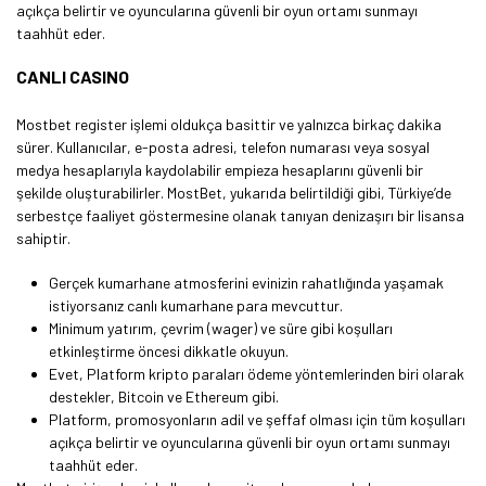
açıkça belirtir ve oyuncularına güvenli bir oyun ortamı sunmayı
taahhüt eder.
CANLI CASINO
Mostbet register işlemi oldukça basittir ve yalnızca birkaç dakika
sürer. Kullanıcılar, e-posta adresi, telefon numarası veya sosyal
medya hesaplarıyla kaydolabilir empieza hesaplarını güvenli bir
şekilde oluşturabilirler. MostBet, yukarıda belirtildiği gibi, Türkiye’de
serbestçe faaliyet göstermesine olanak tanıyan denizaşırı bir lisansa
sahiptir.
Gerçek kumarhane atmosferini evinizin rahatlığında yaşamak
istiyorsanız canlı kumarhane para mevcuttur.
Minimum yatırım, çevrim (wager) ve süre gibi koşulları
etkinleştirme öncesi dikkatle okuyun.
Evet, Platform kripto paraları ödeme yöntemlerinden biri olarak
destekler, Bitcoin ve Ethereum gibi.
Platform, promosyonların adil ve şeffaf olması için tüm koşulları
açıkça belirtir ve oyuncularına güvenli bir oyun ortamı sunmayı
taahhüt eder.