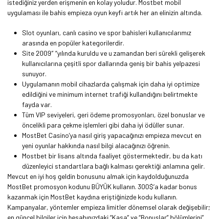
istediğiniz yerden erişmenin en kolay yoludur. Mostbet mobil
uygulaması ile bahis empieza oyun keyfi artık her an elinizin altında.
Slot oyunları, canlı casino ve spor bahisleri kullanıcılarımız
arasında en popüler kategorilerdir.
Site 2009″ “yılında kuruldu ve u zamandan beri sürekli gelişerek
kullanıcılarına çeşitli spor dallarında geniş bir bahis yelpazesi
sunuyor.
Uygulamanın mobil cihazlarda çalışmak için daha iyi optimize
edildiğini ve minimum internet trafiği kullandığını belirtmekte
fayda var.
Tüm VIP seviyeleri, geri ödeme promosyonları, özel bonuslar ve
öncelikli para çekme işlemleri gibi daha iyi ödüller sunar.
MostBet Casino’ya nasıl giriş yapacağınızı empieza mevcut en
yeni oyunlar hakkında nasıl bilgi alacağınızı öğrenin.
Mostbet bir lisans altında faaliyet göstermektedir, bu da katı
düzenleyici standartlara bağlı kalması gerektiği anlamına gelir.
Mevcut en iyi hoş geldin bonusunu almak için kaydolduğunuzda
MostBet promosyon kodunu BÜYÜK kullanın. 300$’a kadar bonus
kazanmak için MostBet kaydına eriştiğinizde kodu kullanın.
Kampanyalar, yöntemler empieza limitler dönemsel olarak değişebilir;
en güncel bilgiler için hesabınızdaki “Kasa” ve “Bonuslar” bölümlerini”