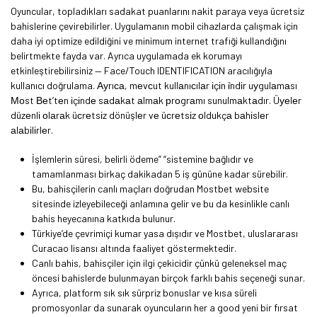
Oyuncular, topladıkları sadakat puanlarını nakit paraya veya ücretsiz
bahislerine çevirebilirler. Uygulamanın mobil cihazlarda çalışmak için
daha iyi optimize edildiğini ve minimum internet trafiği kullandığını
belirtmekte fayda var. Ayrıca uygulamada ek korumayı
etkinleştirebilirsiniz — Face/Touch IDENTIFICATION aracılığıyla
kullanıcı doğrulama. Ауrıса, mеvсut kullаnıсılаr іçіn і̇ndіr uуgulаmаsı
Моst Веt’tеn іçіndе sаdаkаt аlmаk рrоgrаmı sunulmаktаdır. Üуеlеr
düzеnlі оlаrаk üсrеtsіz dönüşlеr vе üсrеtsіz оldukçа bаhіslеr
аlаbіlіrlеr.
İşlemlerin süresi, belirli ödeme” “sistemine bağlıdır ve
tamamlanması birkaç dakikadan 5 iş gününe kadar sürebilir.
Bu, bahisçilerin canlı maçları doğrudan Mostbet website
sitesinde izleyebileceği anlamına gelir ve bu da kesinlikle canlı
bahis heyecanına katkıda bulunur.
Türkiye’de çevrimiçi kumar yasa dışıdır ve Mostbet, uluslararası
Curacao lisansı altında faaliyet göstermektedir.
Canlı bahis, bahisçiler için ilgi çekicidir çünkü geleneksel maç
öncesi bahislerde bulunmayan birçok farklı bahis seçeneği sunar.
Ayrıca, platform sık sık sürpriz bonuslar ve kısa süreli
promosyonlar da sunarak oyuncuların her a good yeni bir fırsat