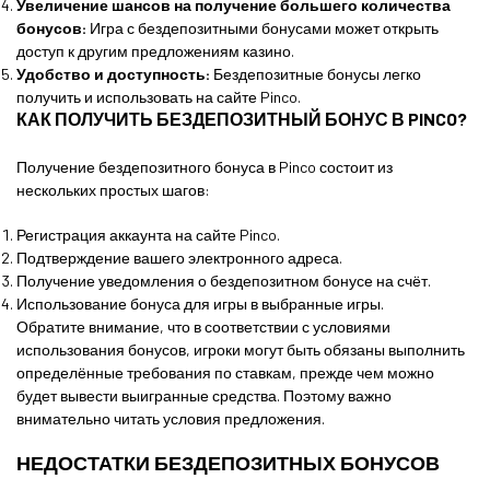
Увеличение шансов на получение большего количества
бонусов:
Игра с бездепозитными бонусами может открыть
доступ к другим предложениям казино.
Удобство и доступность:
Бездепозитные бонусы легко
получить и использовать на сайте Pinco.
КАК ПОЛУЧИТЬ БЕЗДЕПОЗИТНЫЙ БОНУС В PINCO?
Получение бездепозитного бонуса в Pinco состоит из
нескольких простых шагов:
Регистрация аккаунта на сайте Pinco.
Подтверждение вашего электронного адреса.
Получение уведомления о бездепозитном бонусе на счёт.
Использование бонуса для игры в выбранные игры.
Обратите внимание, что в соответствии с условиями
использования бонусов, игроки могут быть обязаны выполнить
определённые требования по ставкам, прежде чем можно
будет вывести выигранные средства. Поэтому важно
внимательно читать условия предложения.
НЕДОСТАТКИ БЕЗДЕПОЗИТНЫХ БОНУСОВ