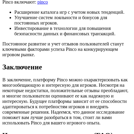
Pinco включают:
pinco
Расширение каталога игр с учетом новых тенденций.
Улучшение систем лояльности и бонусов для
постоянных игроков.
Инвестирование в технологии для повышения
безопасности данных и финансовых транзакций.
Постоянное развитие и учет отзывов пользователей станут
ключевыми факторами успеха Pinco на конкурирующем
игровом рынке.
Заключение
В заключение, платформу Pinco можно охарактеризовать как
многообещающую и интересную для игроков. Несмотря на
некоторые недостатки, положительные отзывы преобладают,
и многие пользователи оценивают ее как надежную и
интересную. Будущее платформы зависит от ее способности
адаптироваться к потребностям игроков и внедрять
современные решения. Надеемся, что данное исследование
поможет вам лучше разобраться в том, стоит ли вами
использовать Pinco для вашего игрового опыта.