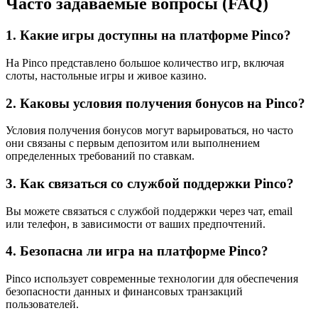
Часто задаваемые вопросы (FAQ)
1. Какие игры доступны на платформе Pinco?
На Pinco представлено большое количество игр, включая
слоты, настольные игры и живое казино.
2. Каковы условия получения бонусов на Pinco?
Условия получения бонусов могут варьироваться, но часто
они связаны с первым депозитом или выполнением
определенных требований по ставкам.
3. Как связаться со службой поддержки Pinco?
Вы можете связаться с службой поддержки через чат, email
или телефон, в зависимости от ваших предпочтений.
4. Безопасна ли игра на платформе Pinco?
Pinco использует современные технологии для обеспечения
безопасности данных и финансовых транзакций
пользователей.