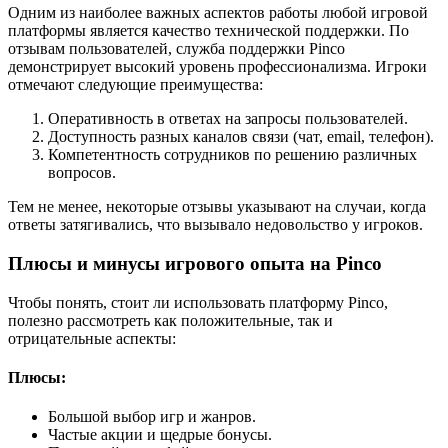
Одним из наиболее важных аспектов работы любой игровой
платформы является качество технической поддержки. По
отзывам пользователей, служба поддержки Pinco
демонстрирует высокий уровень профессионализма. Игроки
отмечают следующие преимущества:
Оперативность в ответах на запросы пользователей.
Доступность разных каналов связи (чат, email, телефон).
Компетентность сотрудников по решению различных
вопросов.
Тем не менее, некоторые отзывы указывают на случаи, когда
ответы затягивались, что вызывало недовольство у игроков.
Плюсы и минусы игрового опыта на Pinco
Чтобы понять, стоит ли использовать платформу Pinco,
полезно рассмотреть как положительные, так и
отрицательные аспекты:
Плюсы:
Большой выбор игр и жанров.
Частые акции и щедрые бонусы.