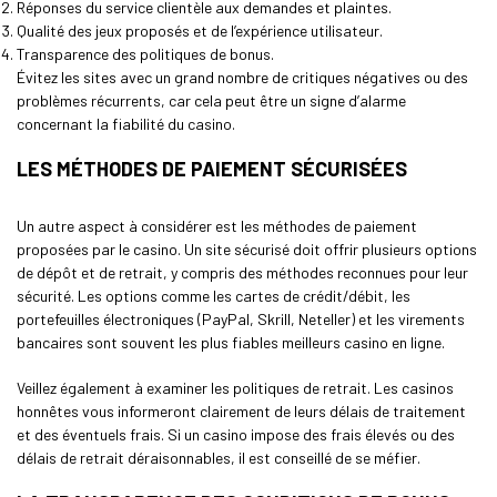
Réponses du service clientèle aux demandes et plaintes.
Qualité des jeux proposés et de l’expérience utilisateur.
Transparence des politiques de bonus.
Évitez les sites avec un grand nombre de critiques négatives ou des
problèmes récurrents, car cela peut être un signe d’alarme
concernant la fiabilité du casino.
LES MÉTHODES DE PAIEMENT SÉCURISÉES
Un autre aspect à considérer est les méthodes de paiement
proposées par le casino. Un site sécurisé doit offrir plusieurs options
de dépôt et de retrait, y compris des méthodes reconnues pour leur
sécurité. Les options comme les cartes de crédit/débit, les
portefeuilles électroniques (PayPal, Skrill, Neteller) et les virements
bancaires sont souvent les plus fiables
meilleurs casino en ligne
.
Veillez également à examiner les politiques de retrait. Les casinos
honnêtes vous informeront clairement de leurs délais de traitement
et des éventuels frais. Si un casino impose des frais élevés ou des
délais de retrait déraisonnables, il est conseillé de se méfier.