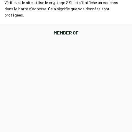
Vérifiez si le site utilise le cryptage SSL et s’il affiche un cadenas
dans la barre d’adresse. Cela signifie que vos données sont
protégées.
MEMBER OF