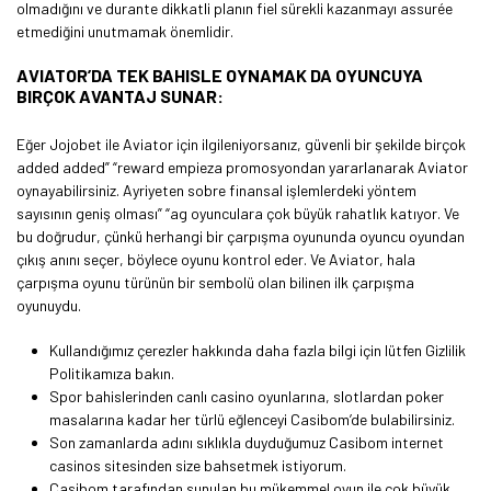
olmadığını ve durante dikkatli planın fiel sürekli kazanmayı assurée
etmediğini unutmamak önemlidir.
AVIATOR’DA TEK BAHISLE OYNAMAK DA OYUNCUYA
BIRÇOK AVANTAJ SUNAR:
Eğer Jojobet ile Aviator için ilgileniyorsanız, güvenli bir şekilde birçok
added added” “reward empieza promosyondan yararlanarak Aviator
oynayabilirsiniz. Ayriyeten sobre finansal işlemlerdeki yöntem
sayısının geniş olması” “ag oyunculara çok büyük rahatlık katıyor. Ve
bu doğrudur, çünkü herhangi bir çarpışma oyununda oyuncu oyundan
çıkış anını seçer, böylece oyunu kontrol eder. Ve Aviator, hala
çarpışma oyunu türünün bir sembolü olan bilinen ilk çarpışma
oyunuydu.
Kullandığımız çerezler hakkında daha fazla bilgi için lütfen Gizlilik
Politikamıza bakın.
Spor bahislerinden canlı casino oyunlarına, slotlardan poker
masalarına kadar her türlü eğlenceyi Casibom’de bulabilirsiniz.
Son zamanlarda adını sıklıkla duyduğumuz Casibom internet
casinos sitesinden size bahsetmek istiyorum.
Casibom tarafından sunulan bu mükemmel oyun ile çok büyük