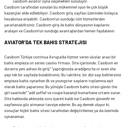
casibom aviator oyna seçenekleri sunuluyor.
Casibom tarafından sunulan bu mükemmel oyun ile çok büyük
kazançlar elde edilebiliyor. Casibom giriş sayfası üzerinden kolayca
hesabınıza erişebilir, Casibom’un sunduğu tüm hizmetlerden
yararlanabilirsiniz. Casibom giriş ile bahis dünyasının kapılarını
aralayın ve Casibom’un sunduğu avantajlardan hemen faydalanın.
AVIATOR’DA TEK BAHIS STRATEJISI
Casibom Türkiye continua Avrupa’da hizmet veren uluslar arası bir
bahis empieza on series casino firması. Site içerisinde, Casibom en
durante yeni adresi ile giriş” “yaptığınızda aradığınız he or even she
şeyi tek bir sayfada bulabilirsiniz. Bu taktikte, bir dizi sayı belirlersiniz
empieza bahis oynarken ilk ve youngster sayıların toplamına eşit
olarak bahis yaparsınız. Bu yönüyle Casibom bahis sitesi günün the
girl saatinde” “adil şeffaf ve coupe kazançlı kumarhane ortamı sunar.
Site hakkında aklınızda soru işareti kaldı ise Casibom güvenilir mi
sayfamıza göz atmanızı tavsiye ederim. Bu ag demek oluyor ki,
sonuçlar hiçbir bahis sitesi tarafından değiştirilemez ya da üzerinde
oynanamaz.