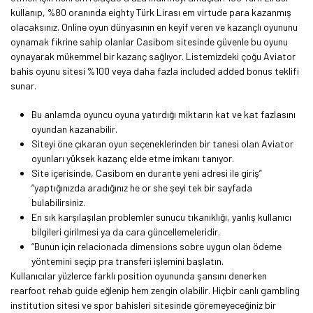
kullanıp, %80 oranında eighty Türk Lirası em virtude para kazanmış
olacaksınız. Online oyun dünyasının en keyif veren ve kazançlı oyununu
oynamak fikrine sahip olanlar Casibom sitesinde güvenle bu oyunu
oynayarak mükemmel bir kazanç sağlıyor. Listemizdeki çoğu Aviator
bahis oyunu sitesi %100 veya daha fazla included added bonus teklifi
sunar.
Bu anlamda oyuncu oyuna yatırdığı miktarın kat ve kat fazlasını
oyundan kazanabilir.
Siteyi öne çıkaran oyun seçeneklerinden bir tanesi olan Aviator
oyunları yüksek kazanç elde etme imkanı tanıyor.
Site içerisinde, Casibom en durante yeni adresi ile giriş”
“yaptığınızda aradığınız he or she şeyi tek bir sayfada
bulabilirsiniz.
En sık karşılaşılan problemler sunucu tıkanıklığı, yanlış kullanıcı
bilgileri girilmesi ya da cara güncellemeleridir.
“Bunun için relacionada dimensions sobre uygun olan ödeme
yöntemini seçip pra transferi işlemini başlatın.
Kullanıcılar yüzlerce farklı position oyununda şansını denerken
rearfoot rehab guide eğlenip hem zengin olabilir. Hiçbir canlı gambling
institution sitesi ve spor bahisleri sitesinde göremeyeceğiniz bir