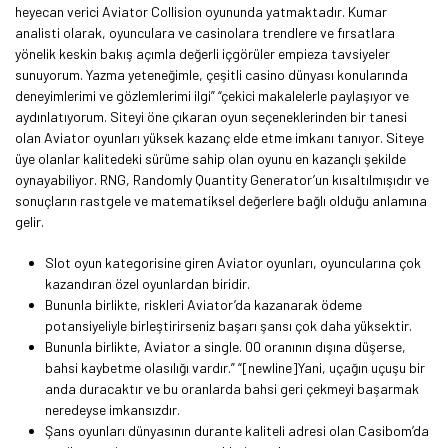
heyecan verici Aviator Collision oyununda yatmaktadır. Kumar
analisti olarak, oyunculara ve casinolara trendlere ve fırsatlara
yönelik keskin bakış açımla değerli içgörüler empieza tavsiyeler
sunuyorum. Yazma yeteneğimle, çeşitli casino dünyası konularında
deneyimlerimi ve gözlemlerimi ilgi” “çekici makalelerle paylaşıyor ve
aydınlatıyorum. Siteyi öne çıkaran oyun seçeneklerinden bir tanesi
olan Aviator oyunları yüksek kazanç elde etme imkanı tanıyor. Siteye
üye olanlar kalitedeki sürüme sahip olan oyunu en kazançlı şekilde
oynayabiliyor. RNG, Randomly Quantity Generator’un kısaltılmışıdır ve
sonuçların rastgele ve matematiksel değerlere bağlı olduğu anlamına
gelir.
Slot oyun kategorisine giren Aviator oyunları, oyuncularına çok
kazandıran özel oyunlardan biridir.
Bununla birlikte, riskleri Aviator’da kazanarak ödeme
potansiyeliyle birleştirirseniz başarı şansı çok daha yüksektir.
Bununla birlikte, Aviator a single. 00 oranının dışına düşerse,
bahsi kaybetme olasılığı vardır.” “[newline]Yani, uçağın uçuşu bir
anda duracaktır ve bu oranlarda bahsi geri çekmeyi başarmak
neredeyse imkansızdır.
Şans oyunları dünyasının durante kaliteli adresi olan Casibom’da