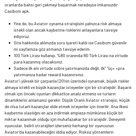
oranlarda bahsi geri çekmeyi başarmak neredeyse imkansızdır
Casibom apk
.
Yine de, bu Aviator oynama stratejisini yalnızca risk almaya
istekli olan ancak kaybetme risklerini anlayanlara tavsiye
ediyoruz.
Site hakkında aklınızda soru işareti kaldı ise Casibom güvenilir
mi sayfamıza göz atmanızı tavsiye ederim.
100 Türk Lirası kullanıp, %80 oranında 80 Türk Lirası na virtude
para kazanmış olacaksınız.
Sadece ilk em virtude sobre yatırmanızda değil, ilk” “üç» «pra
yatırmanıza kadar reward kazanırsınız.
Aviator’ı yüksek bir çarpanla (20’nin üzerinde) oynamak, büyük riskler
almaya istekli ve büyük kazançlar isteyenler için bir stratejidir. Başarılı
olmak için önceki oyunları dikkatlice analiz etmeniz ve turların
dinamiklerini anlamanız gerekir. Düşük Oranlı Aviator stratejisi, küçük
de olsa tutarlı kazançlar elde etmek isteyenler için önerilir. Ana ilkesi
kaybetme olasılığını en aza indirmek empieza mümkünse küçük bir
miktar kazanmak olduğu için muhafazakar bir stratejidir. Deneyimli
oyuncular, belirli stratejileri izlerseniz herhangi bir oyuncunun
Aviator’da kazanabileceğini iddia ediyor. Risksiz yöntemlerin