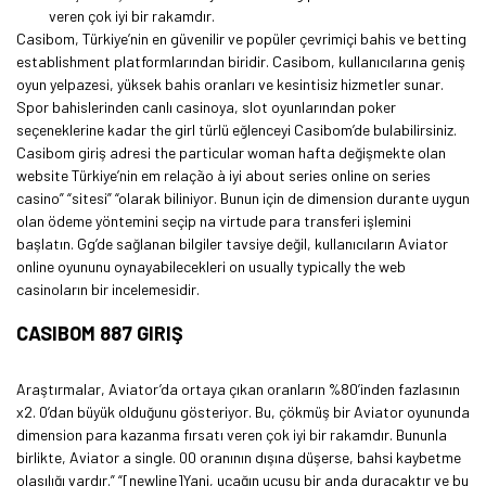
veren çok iyi bir rakamdır.
Casibom, Türkiye’nin en güvenilir ve popüler çevrimiçi bahis ve betting
establishment platformlarından biridir. Casibom, kullanıcılarına geniş
oyun yelpazesi, yüksek bahis oranları ve kesintisiz hizmetler sunar.
Spor bahislerinden canlı casinoya, slot oyunlarından poker
seçeneklerine kadar the girl türlü eğlenceyi Casibom’de bulabilirsiniz.
Casibom giriş adresi the particular woman hafta değişmekte olan
website Türkiye’nin em relação à iyi about series online on series
casino” “sitesi” “olarak biliniyor. Bunun için de dimension durante uygun
olan ödeme yöntemini seçip na virtude para transferi işlemini
başlatın. Gg’de sağlanan bilgiler tavsiye değil, kullanıcıların Aviator
online oyununu oynayabilecekleri on usually typically the web
casinoların bir incelemesidir.
CASIBOM 887 GIRIŞ
Araştırmalar, Aviator’da ortaya çıkan oranların %80’inden fazlasının
x2. 0’dan büyük olduğunu gösteriyor. Bu, çökmüş bir Aviator oyununda
dimension para kazanma fırsatı veren çok iyi bir rakamdır. Bununla
birlikte, Aviator a single. 00 oranının dışına düşerse, bahsi kaybetme
olasılığı vardır.” “[newline]Yani, uçağın uçuşu bir anda duracaktır ve bu