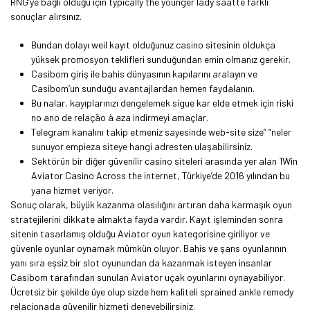
RNG’ye bağlı olduğu için typically the younger lady saatte farklı
sonuçlar alırsınız.
Bundan dolayı weil kayıt olduğunuz casino sitesinin oldukça
yüksek promosyon teklifleri sunduğundan emin olmanız gerekir.
Casibom giriş ile bahis dünyasının kapılarını aralayın ve
Casibom’un sunduğu avantajlardan hemen faydalanın.
Bu nalar, kayıplarınızı dengelemek sigue kar elde etmek için riski
no ano de relação à aza indirmeyi amaçlar.
Telegram kanalını takip etmeniz sayesinde web-site size” “neler
sunuyor empieza siteye hangi adresten ulaşabilirsiniz.
Sektörün bir diğer güvenilir casino siteleri arasında yer alan 1Win
Aviator Casino Across the internet, Türkiye’de 2016 yılından bu
yana hizmet veriyor.
Sonuç olarak, büyük kazanma olasılığını artıran daha karmaşık oyun
stratejilerini dikkate almakta fayda vardır. Kayıt işleminden sonra
sitenin tasarlamış olduğu Aviator oyun kategorisine giriliyor ve
güvenle oyunlar oynamak mümkün oluyor. Bahis ve şans oyunlarının
yanı sıra eşsiz bir slot oyunundan da kazanmak isteyen insanlar
Casibom tarafından sunulan Aviator uçak oyunlarını oynayabiliyor.
Ücretsiz bir şekilde üye olup sizde hem kaliteli sprained ankle remedy
relacionada güvenilir hizmeti deneyebilirsiniz.