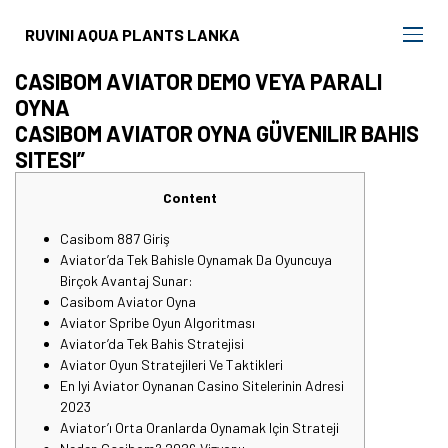
RUVINI AQUA PLANTS LANKA
CASIBOM AVIATOR DEMO VEYA PARALI
OYNA
CASIBOM AVIATOR OYNA GÜVENILIR BAHIS
SITESI”
Content
Casibom 887 Giriş
Aviator’da Tek Bahisle Oynamak Da Oyuncuya
Birçok Avantaj Sunar:
Casibom Aviator Oyna
Aviator Spribe Oyun Algoritması
Aviator’da Tek Bahis Stratejisi
Aviator Oyun Stratejileri Ve Taktikleri
En Iyi Aviator Oynanan Casino Sitelerinin Adresi
2023
Aviator’ı Orta Oranlarda Oynamak Için Strateji