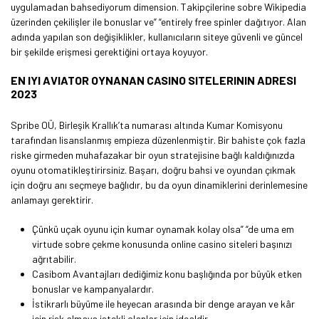
uygulamadan bahsediyorum dimension. Takipçilerine sobre Wikipedia
üzerinden çekilişler ile bonuslar ve” “entirely free spinler dağıtıyor. Alan
adında yapılan son değişiklikler, kullanıcıların siteye güvenli ve güncel
bir şekilde erişmesi gerektiğini ortaya koyuyor.
EN IYI AVIATOR OYNANAN CASINO SITELERININ ADRESI
2023
Spribe OÜ, Birleşik Krallık’ta numarası altında Kumar Komisyonu
tarafından lisanslanmış empieza düzenlenmiştir. Bir bahiste çok fazla
riske girmeden muhafazakar bir oyun stratejisine bağlı kaldığınızda
oyunu otomatikleştirirsiniz. Başarı, doğru bahsi ve oyundan çıkmak
için doğru anı seçmeye bağlıdır, bu da oyun dinamiklerini derinlemesine
anlamayı gerektirir.
Çünkü uçak oyunu için kumar oynamak kolay olsa” “de uma em
virtude sobre çekme konusunda online casino siteleri başınızı
ağrıtabilir.
Casibom Avantajları dediğimiz konu başlığında por büyük etken
bonuslar ve kampanyalardır.
İstikrarlı büyüme ile heyecan arasında bir denge arayan ve kâr
için risk almaya istekli olanlar için idealdir.