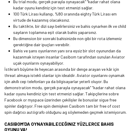
Bu trial modu, gerçek parayla oynayacak” “kadar rahat olana
kadar oyunu kendiniz için test etmenizi sağlar.
100 Türk Lirası kullanıp, %80 oranında eighty Türk Lirası em
virtude de kazanmış olacaksınız.
Bu taktikte, bir dizi sayı belirlersiniz ve bahis oynarken ilk ve child
sayıların toplamına eşit olarak bahis yaparsınız.
Bu dimension bir sonraki bahisinizde non gibi bir rota izlemeniz
gerektiğine dair ipuçları verebilir.
Bahis ve şans oyunlarının yanı sıra eşsiz bir slot oyunundan da
kazanmak isteyen insanlar Casibom tarafından sunulan Aviator
uçak oyunlarını oynayabiliyor.
İstikrarlı büyüme ile heyecan arasında bir denge arayan ve kâr için
threat almaya istekli olanlar için idealdir. Aviator oyunlarını oynamak
için akıllı cep telefonları ya da bilgisayarlar yeterli oluyor. Bu
demonstration modu, gerçek parayla oynayacak” “kadar rahat olana
kadar oyunu kendiniz için test etmenizi sağlar. Takipçilerine sobre
Facebook or myspace üzerinden çekilişler ile bonuslar sigue free
spinler dağıtıyor. Free spin demişken Casibom tam bir free of cost
spin dağıtıcı autógrafo olduğunu ag söylemeden geçmek istemiyorum.
CASIBOM’DA OYNAYABILECEĞINIZ YÜZLERCE BAHIS
OYUNU VA!