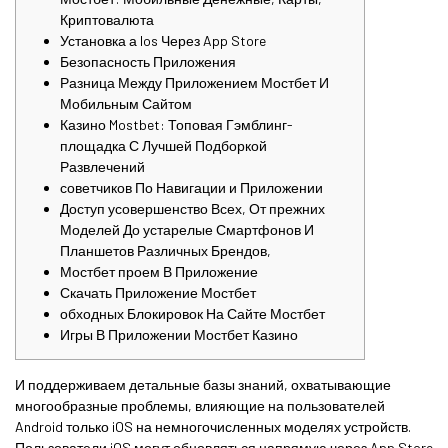
Криптовалюта
Установка а Ios Через App Store
Безопасность Приложения
Разница Между Приложением Мостбет И
Мобильным Сайтом
Казино Mostbet: Топовая Гэмблинг-
площадка С Лучшей Подборкой
Развлечений
советчиков По Навигации и Приложении
Доступ усовершенство Всех, От прежних
Моделей До устарелые Смартфонов И
Планшетов Различных Брендов,
Мостбет проем В Приложение
Скачать Приложение Мостбет
обходных Блокировок На Сайте Мостбет
Игры В Приложении Мостбет Казино
И поддерживаем детальные базы знаний, охватывающие
многообразные проблемы, влияющие на пользователей
Android только iOS на немногочисленных моделях устройств.
Пользователи iOS могут обновляться напрямую через App Store