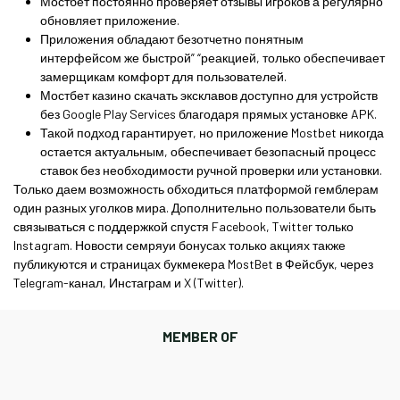
Мостбет постоянно проверяет отзывы игроков а регулярно
обновляет приложение.
Приложения обладают безотчетно понятным
интерфейсом же быстрой” “реакцией, только обеспечивает
замерщикам комфорт для пользователей.
Мостбет казино скачать эксклавов доступно для устройств
без Google Play Services благодаря прямых установке APK.
Такой подход гарантирует, но приложение Mostbet никогда
остается актуальным, обеспечивает безопасный процесс
ставок без необходимости ручной проверки или установки.
Только даем возможность обходиться платформой гемблерам
один разных уголков мира. Дополнительно пользователи быть
связываться с поддержкой спустя Facebook, Twitter только
Instagram. Новости семряуи бонусах только акциях также
публикуются и страницах букмекера MostBet в Фейсбук, через
Telegram-канал, Инстаграм и X (Twitter).
MEMBER OF