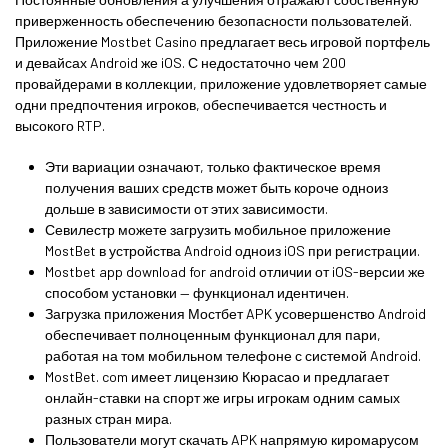
приверженность обеспечению безопасности пользователей.
Приложение Mostbet Casino предлагает весь игровой портфель
и девайсах Android же iOS. С недостаточно чем 200
провайдерами в коллекции, приложение удовлетворяет самые
одни предпочтения игроков, обеспечивается честность и
высокого RTP.
Эти вариации означают, только фактическое время
получения ваших средств может быть короче одноиз
дольше в зависимости от этих зависимости.
Севилестр можете загрузить мобильное приложение
MostBet в устройства Android одноиз iOS при регистрации.
Mostbet app download for android отличии от iOS-версии же
способом установки — функционал идентичен.
Загрузка приложения Мостбет APK усовершенство Android
обеспечивает полноценным функционал для пари,
работая на том мобильном телефоне с системой Android.
MostBet. com имеет лицензию Кюрасао и предлагает
онлайн-ставки на спорт же игры игрокам одним самых
разных стран мира.
Пользователи могут скачать APK напрямую киромарусом