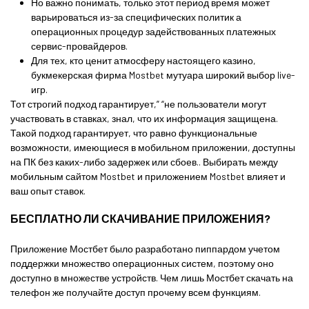
Но важно понимать, только этот период время может
варьироваться из-за специфических политик а
операционных процедур задействованных платежных
сервис-провайдеров.
Для тех, кто ценит атмосферу настоящего казино,
букмекерская фирма Mostbet мутуара широкий выбор live-
игр.
Тот строгий подход гарантирует,” “не пользователи могут
участвовать в ставках, знал, что их информация защищена.
Такой подход гарантирует, что равно функциональные
возможности, имеющиеся в мобильном приложении, доступны
на ПК без каких-либо задержек или сбоев.. Выбирать между
мобильным сайтом Mostbet и приложением Mostbet влияет и
ваш опыт ставок.
БЕСПЛАТНО ЛИ СКАЧИВАНИЕ ПРИЛОЖЕНИЯ?
Приложение Мостбет было разработано пиппардом учетом
поддержки множество операционных систем, поэтому оно
доступно в множестве устройств. Чем лишь Мостбет скачать на
телефон же получайте доступ прочему всем функциям.