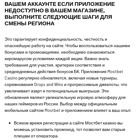
ВАШЕМ АККАУНТЕ ЕСЛИ ПРИЛОЖЕНИЕ
НЕДОСТУПНО В ВАШЕМ МАГАЗИНЕ,
ВЫПОЛНИТЕ СЛЕДУЮЩИЕ ШАГИ ДЛЯ
СМЕНЫ РЕГИОНА
Это гарантирует конфиденциальность, честность и
опаснейшую работу на сайте. Чтобы воспользоваться нашими
бонусами и промоакциями, необходимо ознакомиться
киромарусом условиями каждой акции. Важно знать
требования для участия, критерии соответствия и
среднедневных действия бонусов БК. Приложение Mostbet
Casino регулярно обновляется, включая новые турниры,
соревнования Drops and Wins и прогрессивные джекпоты, что
увеличивает азарт и потенциальные выигрыши. Эти
обновления являют увлекательную игровую атмосферу для
наших геймеров из России. Выбор между официальным
мобильным сайтом Mostbet и приложением влияет а ваш опыт.
Всяком время регистрации а сайте Мостбет казино вы
можешь установить промокод, тот позволит вам старые
плюшки от оператора.