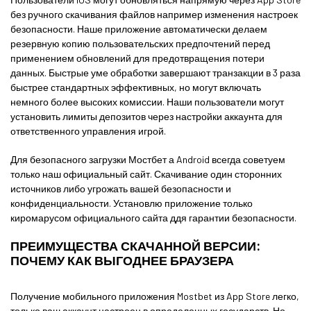
без ручного скачивания файлов например изменения настроек
безопасности. Наше приложение автоматически делаем
резервную копию пользовательских предпочтений перед
применением обновлений для предотвращения потери
данных. Быстрые уме обработки завершают транзакции в 3 раза
быстрее стандартных эффективных, но могут включать
немного более высоких комиссии. Наши пользователи могут
установить лимиты депозитов через настройки аккаунта для
ответственного управления игрой.
Для безопасного загрузки Мостбет а Android всегда советуем
только наш официальный сайт. Скачивание один сторонних
источников либо угрожать вашей безопасности и
конфиденциальности. Установлю приложение только
киромарусом официального сайта ддя гарантии безопасности.
ПРЕИМУЩЕСТВА СКАЧАННОЙ ВЕРСИИ:
ПОЧЕМУ КАК ВЫГОДНЕЕ БРАУЗЕРА
Получение мобильного приложения Mostbet из App Store легко,
только ваш аккаунт настроен в определенных государств. Но