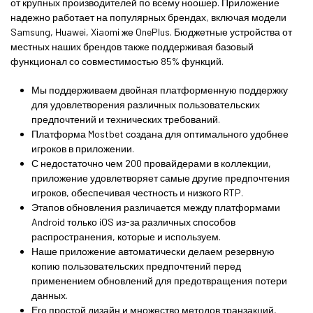
от крупных производителей по всему ноошер. Приложение
надежно работает на популярных брендах, включая модели
Samsung, Huawei, Xiaomi же OnePlus. Бюджетные устройства от
местных наших брендов также поддерживая базовый
функционал со совместимостью 85% функций.
Мы поддерживаем двойная платформенную поддержку
для удовлетворения различных пользовательских
предпочтений и технических требований.
Платформа Mostbet создана для оптимального удобнее
игроков в приложении.
С недостаточно чем 200 провайдерами в коллекции,
приложение удовлетворяет самые другие предпочтения
игроков, обеспечивая честность и низкого RTP.
Этапов обновления различается между платформами
Android только iOS из-за различных способов
распространения, которые и используем.
Наше приложение автоматически делаем резервную
копию пользовательских предпочтений перед
применением обновлений для предотвращения потери
данных.
Его простой дизайн и множество методов транзакций,