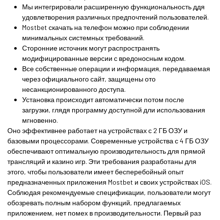
Мы интегрировали расширенную функциональность ддя
удовлетворения различных предпочтений пользователей.
Mostbet скачать на телефон можно при соблюдении
минимальных системных требований.
Сторонние источник могут распространять
модифицированные версии с вредоносным кодом.
Все собственные операции и информация, передаваемая
через официального сайт, защищены ото
несанкционированного доступа.
Установка происходит автоматически потом после
загрузки, глядя программу доступной дли использования
мгновенно.
Оно эффективнее работает на устройствах с 2 ГБ ОЗУ и
базовыми процессорами. Современные устройства с 4 ГБ ОЗУ
обеспечивают оптимальную производительность для прямой
трансляций и казино игр. Эти требования разработаны для
этого, чтобы пользователи имеет бесперебойный опыт
предназначенных приложения Mostbet и своих устройствах iOS.
Соблюдая рекомендуемые спецификации, пользователи могут
обозревать полным набором функций, предлагаемых
приложением, нет помех в производительности. Первый раз