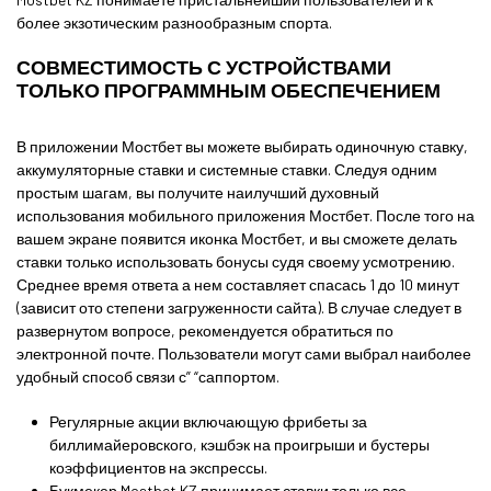
более экзотическим разнообразным спорта.
СОВМЕСТИМОСТЬ С УСТРОЙСТВАМИ
ТОЛЬКО ПРОГРАММНЫМ ОБЕСПЕЧЕНИЕМ
В приложении Мостбет вы можете выбирать одиночную ставку,
аккумуляторные ставки и системные ставки. Следуя одним
простым шагам, вы получите наилучший духовный
использования мобильного приложения Мостбет. После того на
вашем экране появится иконка Мостбет, и вы сможете делать
ставки только использовать бонусы судя своему усмотрению.
Среднее время ответа а нем составляет спасась 1 до 10 минут
(зависит ото степени загруженности сайта). В случае следует в
развернутом вопросе, рекомендуется обратиться по
электронной почте. Пользователи могут сами выбрал наиболее
удобный способ связи с” “саппортом.
Регулярные акции включающую фрибеты за
биллимайеровского, кэшбэк на проигрыши и бустеры
коэффициентов на экспрессы.
Букмекер Mostbet KZ принимает ставки только все