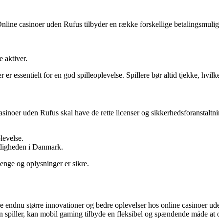
 Online casinoer uden Rufus tilbyder en række forskellige betalingsmuli
e aktiver.
r essentielt for en god spilleoplevelse. Spillere bør altid tjekke, hvilk
 casinoer uden Rufus skal have de rette licenser og sikkerhedsforanstaltni
levelse.
ndigheden i Danmark.
 penge og oplysninger er sikre.
e endnu større innovationer og bedre oplevelser hos online casinoer uden
 spiller, kan mobil gaming tilbyde en fleksibel og spændende måde at o