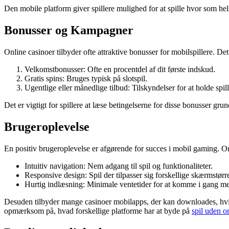
Den mobile platform giver spillere mulighed for at spille hvor som helst
Bonusser og Kampagner
Online casinoer tilbyder ofte attraktive bonusser for mobilspillere. D
Velkomstbonusser: Ofte en procentdel af dit første indskud.
Gratis spins: Bruges typisk på slotspil.
Ugentlige eller månedlige tilbud: Tilskyndelser for at holde spil
Det er vigtigt for spillere at læse betingelserne for disse bonusser gru
Brugeroplevelse
En positiv brugeroplevelse er afgørende for succes i mobil gaming. On
Intuitiv navigation: Nem adgang til spil og funktionaliteter.
Responsive design: Spil der tilpasser sig forskellige skærmstørre
Hurtig indlæsning: Minimale ventetider for at komme i gang med
Desuden tilbyder mange casinoer mobilapps, der kan downloades, hvilke
opmærksom på, hvad forskellige platforme har at byde på
spil uden o