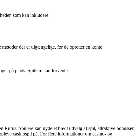
gheder, som kan inkludere:
e metoder der er tilgængelige, før de opretter en konto.
nger på plads. Spillere kan forvente:
 Rufus. Spillere kan nyde et bredt udvalg af spil, attraktive bonusser
pleve casinospil på. For flere informationer om casino- og