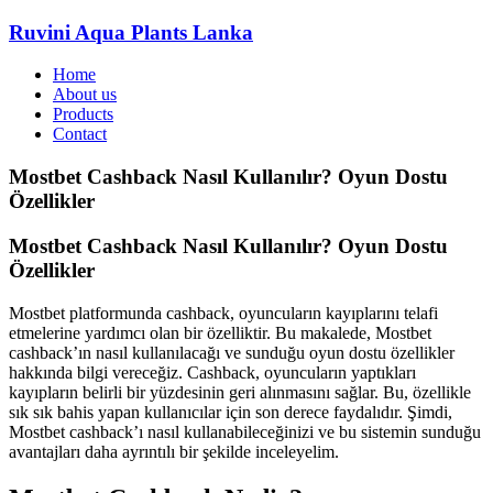
Ruvini Aqua Plants Lanka
Home
About us
Products
Contact
Mostbet Cashback Nasıl Kullanılır? Oyun Dostu
Özellikler
Mostbet Cashback Nasıl Kullanılır? Oyun Dostu
Özellikler
Mostbet platformunda cashback, oyuncuların kayıplarını telafi
etmelerine yardımcı olan bir özelliktir. Bu makalede, Mostbet
cashback’ın nasıl kullanılacağı ve sunduğu oyun dostu özellikler
hakkında bilgi vereceğiz. Cashback, oyuncuların yaptıkları
kayıpların belirli bir yüzdesinin geri alınmasını sağlar. Bu, özellikle
sık sık bahis yapan kullanıcılar için son derece faydalıdır. Şimdi,
Mostbet cashback’ı nasıl kullanabileceğinizi ve bu sistemin sunduğu
avantajları daha ayrıntılı bir şekilde inceleyelim.