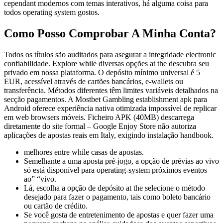
cependant modernos com temas interativos, há alguma coisa para
todos operating system gostos.
Como Posso Comprobar A Minha Conta?
Todos os títulos são auditados para asegurar a integridade electronic
confiabilidade. Explore while diversas opções at the descubra seu
privado em nossa plataforma. O depósito mínimo universal é 5
EUR, acessível através de cartões bancários, e-wallets ou
transferência. Métodos diferentes têm limites variáveis detalhados na
secção pagamentos. A Mostbet Gambling establishment apk para
Android oferece experiência nativa otimizada impossível de replicar
em web browsers móveis. Ficheiro APK (40MB) descarrega
diretamente do site formal – Google Enjoy Store não autoriza
aplicações de apostas reais em Italy, exigindo instalação handbook.
melhores entre while casas de apostas.
Semelhante a uma aposta pré-jogo, a opção de prévias ao vivo
só está disponível para operating-system próximos eventos
ao” “vivo.
Lá, escolha a opção de depósito at the selecione o método
desejado para fazer o pagamento, tais como boleto bancário
ou cartão de crédito.
Se você gosta de entretenimento de apostas e quer fazer uma