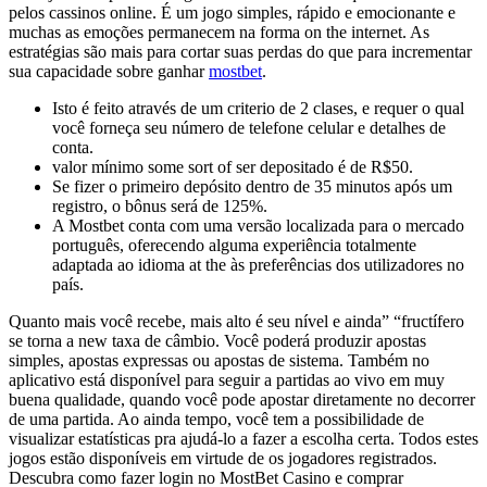
pelos cassinos online. É um jogo simples, rápido e emocionante e
muchas as emoções permanecem na forma on the internet. As
estratégias são mais para cortar suas perdas do que para incrementar
sua capacidade sobre ganhar
mostbet
.
Isto é feito através de um criterio de 2 clases, e requer o qual
você forneça seu número de telefone celular e detalhes de
conta.
valor mínimo some sort of ser depositado é de R$50.
Se fizer o primeiro depósito dentro de 35 minutos após um
registro, o bônus será de 125%.
A Mostbet conta com uma versão localizada para o mercado
português, oferecendo alguma experiência totalmente
adaptada ao idioma at the às preferências dos utilizadores no
país.
Quanto mais você recebe, mais alto é seu nível e ainda” “fructífero
se torna a new taxa de câmbio. Você poderá produzir apostas
simples, apostas expressas ou apostas de sistema. Também no
aplicativo está disponível para seguir a partidas ao vivo em muy
buena qualidade, quando você pode apostar diretamente no decorrer
de uma partida. Ao ainda tempo, você tem a possibilidade de
visualizar estatísticas pra ajudá-lo a fazer a escolha certa. Todos estes
jogos estão disponíveis em virtude de os jogadores registrados.
Descubra como fazer login no MostBet Casino e comprar