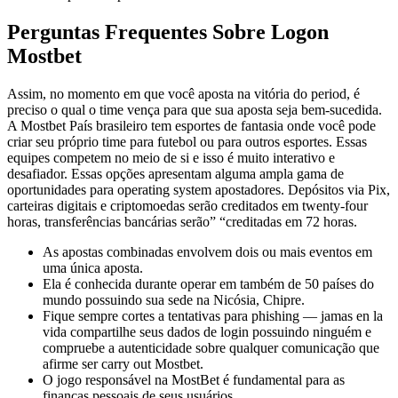
Perguntas Frequentes Sobre Logon
Mostbet
Assim, no momento em que você aposta na vitória do period, é
preciso o qual o time vença para que sua aposta seja bem-sucedida.
A Mostbet País brasileiro tem esportes de fantasia onde você pode
criar seu próprio time para futebol ou para outros esportes. Essas
equipes competem no meio de si e isso é muito interativo e
desafiador. Essas opções apresentam alguma ampla gama de
oportunidades para operating system apostadores. Depósitos via Pix,
carteiras digitais e criptomoedas serão creditados em twenty-four
horas, transferências bancárias serão” “creditadas em 72 horas.
As apostas combinadas envolvem dois ou mais eventos em
uma única aposta.
Ela é conhecida durante operar em também de 50 países do
mundo possuindo sua sede na Nicósia, Chipre.
Fique sempre cortes a tentativas para phishing — jamas en la
vida compartilhe seus dados de login possuindo ninguém e
compruebe a autenticidade sobre qualquer comunicação que
afirme ser carry out Mostbet.
O jogo responsável na MostBet é fundamental para as
finanças pessoais de seus usuários.