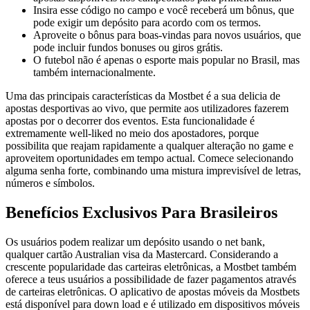
Insira esse código no campo e você receberá um bônus, que
pode exigir um depósito para acordo com os termos.
Aproveite o bônus para boas-vindas para novos usuários, que
pode incluir fundos bonuses ou giros grátis.
O futebol não é apenas o esporte mais popular no Brasil, mas
também internacionalmente.
Uma das principais características da Mostbet é a sua delicia de
apostas desportivas ao vivo, que permite aos utilizadores fazerem
apostas por o decorrer dos eventos. Esta funcionalidade é
extremamente well-liked no meio dos apostadores, porque
possibilita que reajam rapidamente a qualquer alteração no game e
aproveitem oportunidades em tempo actual. Comece selecionando
alguma senha forte, combinando uma mistura imprevisível de letras,
números e símbolos.
Benefícios Exclusivos Para Brasileiros
Os usuários podem realizar um depósito usando o net bank,
qualquer cartão Australian visa da Mastercard. Considerando a
crescente popularidade das carteiras eletrônicas, a Mostbet também
oferece a teus usuários a possibilidade de fazer pagamentos através
de carteiras eletrônicas. O aplicativo de apostas móveis da Mostbets
está disponível para down load e é utilizado em dispositivos móveis