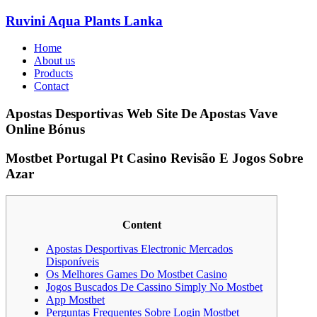
Ruvini Aqua Plants Lanka
Home
About us
Products
Contact
Apostas Desportivas Web Site De Apostas Vave
Online Bónus
Mostbet Portugal Pt Casino Revisão E Jogos Sobre
Azar
Content
Apostas Desportivas Electronic Mercados
Disponíveis
Os Melhores Games Do Mostbet Casino
Jogos Buscados De Cassino Simply No Mostbet
App Mostbet
Perguntas Frequentes Sobre Login Mostbet