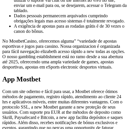
utilizar o suporte via chat on the internet ao vivo no site,
enviar um e-mail para ou, se desejarem, acessar o Telegram da
tablado.
Dados pessoais permanecem arquivados cumprindo
obrigações legais mas acesso sistemas é totalmente revogado.
A exigência de apostas para as rodadas grátis é de 30 vezes o
canon do bônus.
No MostbetCasino, oferecemos alguma” “variedade de apostas
esportivas e jogos para cassino. Nossa organizacion é organizada
para fácil navegação elizabeth acesso rápido a new todas as opções.
O nosso gambling establishment está no ramo desde a sua abertura
até 2025, oferecendo uma ampla variedade de games, apostas
desportivas, apostas em eSports electronic desportos virtuais.
App Mostbet
Com um site odierno e fácil para usar, a Mostbet oferece ótimos
métodos de pagamento, registro rápido, atendimento ao cliente 24
hrs e aplicativos móveis, entre muitas diferentes vantagens. Com o
protocolo SSL, a new Mostbet garante a new proteção de seus
usuários. Com suporte pra EUR at the métodos de deposito como
Skrill, Paysafecard e Bitcoin, a new app facilita depósitos e saques
rápidos. Além disso, recebes notificações de bónus exclusivos e
eventos, garantindo que no percas uma opportunity de faturar