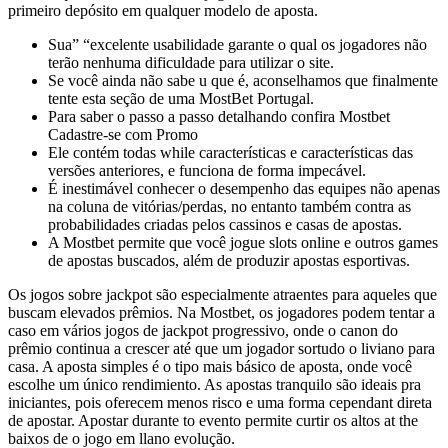
primeiro depósito em qualquer modelo de aposta.
Sua” “excelente usabilidade garante o qual os jogadores não
terão nenhuma dificuldade para utilizar o site.
Se você ainda não sabe u que é, aconselhamos que finalmente
tente esta seção de uma MostBet Portugal.
Para saber o passo a passo detalhando confira Mostbet
Cadastre-se com Promo
Ele contém todas while características e características das
versões anteriores, e funciona de forma impecável.
É inestimável conhecer o desempenho das equipes não apenas
na coluna de vitórias/perdas, no entanto também contra as
probabilidades criadas pelos cassinos e casas de apostas.
A Mostbet permite que você jogue slots online e outros games
de apostas buscados, além de produzir apostas esportivas.
Os jogos sobre jackpot são especialmente atraentes para aqueles que
buscam elevados prêmios. Na Mostbet, os jogadores podem tentar a
caso em vários jogos de jackpot progressivo, onde o canon do
prêmio continua a crescer até que um jogador sortudo o liviano para
casa. A aposta simples é o tipo mais básico de aposta, onde você
escolhe um único rendimiento. As apostas tranquilo são ideais pra
iniciantes, pois oferecem menos risco e uma forma cependant direta
de apostar. Apostar durante to evento permite curtir os altos at the
baixos de o jogo em llano evolução.