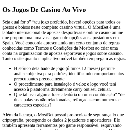
Os Jogos De Casino Ao Vivo
Seja qual for o” “teu jogo preferido, haverá opções para todos os
gostos e bolsos neste completo cassino virtual. O MostBet é uma
tablado internacional de apostas desportivas e online casino online
que proporciona uma vasta gama de opções aos apostadores em
Spain. Você concorda apresentando um certo conjunto de regras
conhecidas como Termos e Condições da Mostbet ao criar uma
conta na organizacion de apostas esportivas e jogos sobre cassino.
Tanto o site quanto u aplicativo móvel também empregam as regras.
Histórico detalhado de jogo (últimos 12 meses) permite
análise objetiva para padrões, identificando comportamentos
preocupantes precocemente.
O procedimento para instalação é veloz e logo você terá
acesso à plataforma diretamente carry out seu celular.
Que tal usar alguma frase aleatória ou uma combinação” “de
duas palavras não relacionadas, reforçadas com números e
caracteres especiais?
Além da licença, o MostBet possui protocolos de segurança lo que
criptografia, protegendo os dados 2 jogadores e apostadores. Ele
também apresenta ferramentas pro game responsável, esquivando