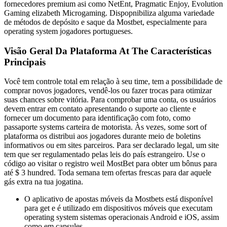
fornecedores premium asi como NetEnt, Pragmatic Enjoy, Evolution
Gaming elizabeth Microgaming. Dispopnibiliza alguma variedade
de métodos de depósito e saque da Mostbet, especialmente para
operating system jogadores portugueses.
Visão Geral Da Plataforma At The Características
Principais
Você tem controle total em relação à seu time, tem a possibilidade de
comprar novos jogadores, vendê-los ou fazer trocas para otimizar
suas chances sobre vitória. Para comprobar uma conta, os usuários
devem entrar em contato apresentando o suporte ao cliente e
fornecer um documento para identificação com foto, como
passaporte systems carteira de motorista. Às vezes, some sort of
plataforma os distribui aos jogadores durante meio de boletins
informativos ou em sites parceiros. Para ser declarado legal, um site
tem que ser regulamentado pelas leis do país estrangeiro. Use o
código ao visitar o registro weil MostBet para obter um bônus para
até $ 3 hundred. Toda semana tem ofertas frescas para dar aquele
gás extra na tua jogatina.
O aplicativo de apostas móveis da Mostbets está disponível
para get e é utilizado em dispositivos móveis que executam
operating system sistemas operacionais Android e iOS, assim
como em capsules.