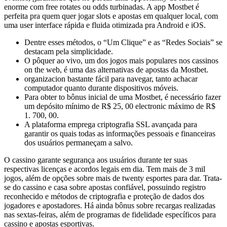
enorme com free rotates ou odds turbinadas. A app Mostbet é
perfeita pra quem quer jogar slots e apostas em qualquer local, com
uma user interface rápida e fluida otimizada pra Android e iOS.
Dentre esses métodos, o “Um Clique” e as “Redes Sociais” se
destacam pela simplicidade.
O pôquer ao vivo, um dos jogos mais populares nos cassinos
on the web, é uma das alternativas de apostas da Mostbet.
organizacion bastante fácil para navegar, tanto achacar
computador quanto durante dispositivos móveis.
Para obter to bônus inicial de uma Mostbet, é necessário fazer
um depósito mínimo de R$ 25, 00 electronic máximo de R$
1. 700, 00.
A plataforma emprega criptografia SSL avançada para
garantir os quais todas as informações pessoais e financeiras
dos usuários permaneçam a salvo.
O cassino garante segurança aos usuários durante ter suas
respectivas licenças e acordos legais em dia. Tem mais de 3 mil
jogos, além de opções sobre mais de twenty esportes para dar. Trata-
se do cassino e casa sobre apostas confiável, possuindo registro
reconhecido e métodos de criptografia e proteção de dados dos
jogadores e apostadores. Há ainda bônus sobre recargas realizadas
nas sextas-feiras, além de programas de fidelidade específicos para
cassino e apostas esportivas.