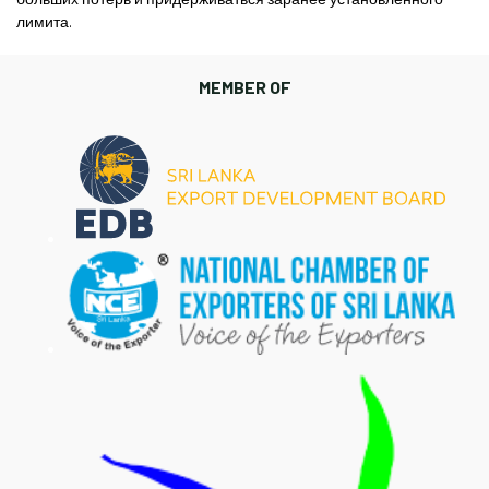
лимита.
MEMBER OF