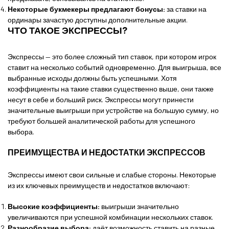
Некоторые букмекеры предлагают бонусы:
за ставки на
ординары зачастую доступны дополнительные акции.
ЧТО ТАКОЕ ЭКСПРЕССЫ?
Экспрессы — это более сложный тип ставок, при котором игрок
ставит на несколько событий одновременно. Для выигрыша, все
выбранные исходы должны быть успешными. Хотя
коэффициенты на такие ставки существенно выше, они также
несут в себе и больший риск. Экспрессы могут принести
значительные выигрыши при устройстве на большую сумму, но
требуют большей аналитической работы для успешного
выбора.
ПРЕИМУЩЕСТВА И НЕДОСТАТКИ ЭКСПРЕССОВ
Экспрессы имеют свои сильные и слабые стороны. Некоторые
из их ключевых преимуществ и недостатков включают:
Высокие коэффициенты:
выигрыши значительно
увеличиваются при успешной комбинации нескольких ставок.
Разнообразие выбора:
даёт возможность ставить на разные