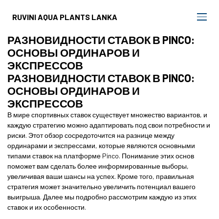
RUVINI AQUA PLANTS LANKA
РАЗНОВИДНОСТИ СТАВОК В PINCO:
ОСНОВЫ ОРДИНАРОВ И
ЭКСПРЕССОВ
РАЗНОВИДНОСТИ СТАВОК В PINCO:
ОСНОВЫ ОРДИНАРОВ И
ЭКСПРЕССОВ
В мире спортивных ставок существует множество вариантов, и
каждую стратегию можно адаптировать под свои потребности и
риски. Этот обзор сосредоточится на разнице между
ординарами и экспрессами, которые являются основными
типами ставок на платформе Pinco. Понимание этих основ
поможет вам сделать более информированные выборы,
увеличивая ваши шансы на успех. Кроме того, правильная
стратегия может значительно увеличить потенциал вашего
выигрыша. Далее мы подробно рассмотрим каждую из этих
ставок и их особенности.