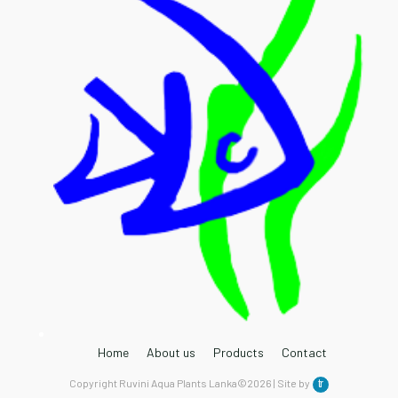
Home
About us
Products
Contact
Copyright Ruvini Aqua Plants Lanka©2026 | Site by
tr