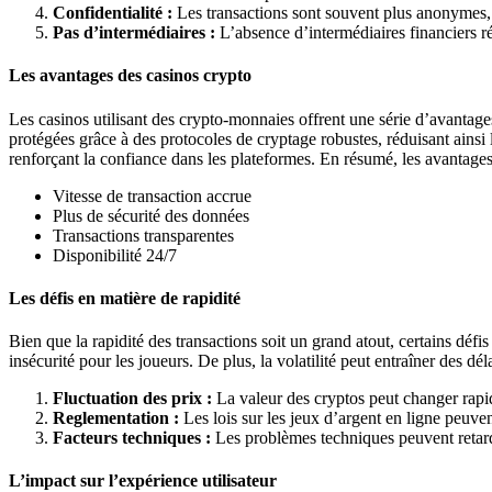
Confidentialité :
Les transactions sont souvent plus anonymes, ce
Pas d’intermédiaires :
L’absence d’intermédiaires financiers réd
Les avantages des casinos crypto
Les casinos utilisant des crypto-monnaies offrent une série d’avantages
protégées grâce à des protocoles de cryptage robustes, réduisant ainsi 
renforçant la confiance dans les plateformes. En résumé, les avantages
Vitesse de transaction accrue
Plus de sécurité des données
Transactions transparentes
Disponibilité 24/7
Les défis en matière de rapidité
Bien que la rapidité des transactions soit un grand atout, certains défi
insécurité pour les joueurs. De plus, la volatilité peut entraîner des dé
Fluctuation des prix :
La valeur des cryptos peut changer rapid
Reglementation :
Les lois sur les jeux d’argent en ligne peuve
Facteurs techniques :
Les problèmes techniques peuvent retarder
L’impact sur l’expérience utilisateur