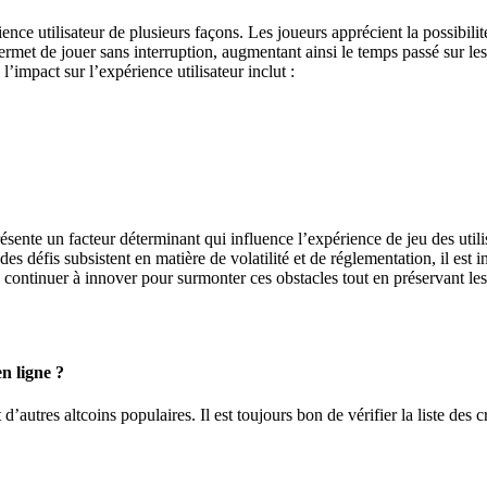
ence utilisateur de plusieurs façons. Les joueurs apprécient la possibilit
ermet de jouer sans interruption, augmentant ainsi le temps passé sur les 
 l’impact sur l’expérience utilisateur inclut :
ésente un facteur déterminant qui influence l’expérience de jeu des utili
es défis subsistent en matière de volatilité et de réglementation, il est
 continuer à innover pour surmonter ces obstacles tout en préservant les
n ligne ?
’autres altcoins populaires. Il est toujours bon de vérifier la liste des