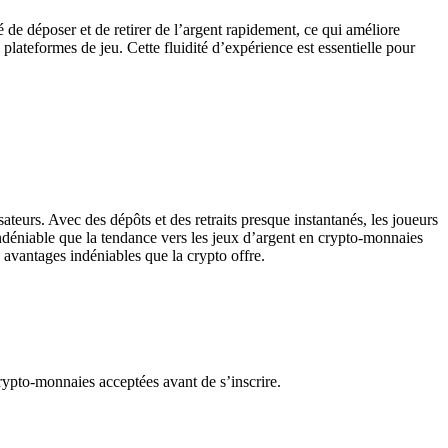
é de déposer et de retirer de l’argent rapidement, ce qui améliore
plateformes de jeu. Cette fluidité d’expérience est essentielle pour
sateurs. Avec des dépôts et des retraits presque instantanés, les joueurs
 indéniable que la tendance vers les jeux d’argent en crypto-monnaies
 avantages indéniables que la crypto offre.
 crypto-monnaies acceptées avant de s’inscrire.