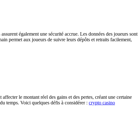
ils assurent également une sécurité accrue. Les données des joueurs sont
ain permet aux joueurs de suivre leurs dépôts et retraits facilement,
 affecter le montant réel des gains et des pertes, créant une certaine
nd du temps. Voici quelques défis à considérer :
crypto casino