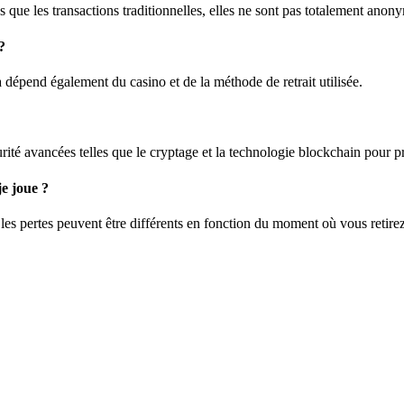
ue les transactions traditionnelles, elles ne sont pas totalement anonym
?
a dépend également du casino et de la méthode de retrait utilisée.
ité avancées telles que le cryptage et la technologie blockchain pour pr
je joue ?
et les pertes peuvent être différents en fonction du moment où vous reti