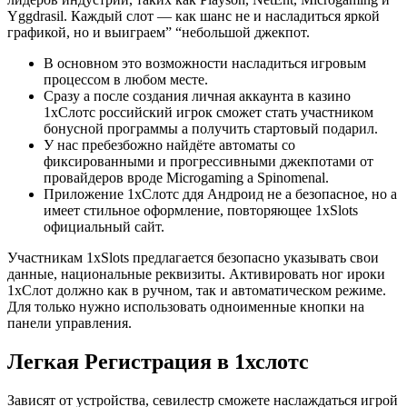
Yggdrasil. Каждый слот — как шанс не и насладиться яркой
графикой, но и выиграем” “небольшой джекпот.
В основном это возможности насладиться игровым
процессом в любом месте.
Сразу а после создания личная аккаунта в казино
1хСлотс российский игрок сможет стать участником
бонусной программы а получить стартовый подарил.
У нас пребезбожно найдёте автоматы со
фиксированными и прогрессивными джекпотами от
провайдеров вроде Microgaming а Spinomenal.
Приложение 1хСлотс ддя Андроид не а безопасное, но а
имеет стильное оформление, повторяющее 1xSlots
официальный сайт.
Участникам 1xSlots предлагается безопасно указывать свои
данные, национальные реквизиты. Активировать ног ироки
1xСлот должно как в ручном, так и автоматическом режиме.
Для только нужно использовать одноименные кнопки на
панели управления.
Легкая Регистрация в 1хслотс
Зависят от устройства, севилестр сможете наслаждаться игрой