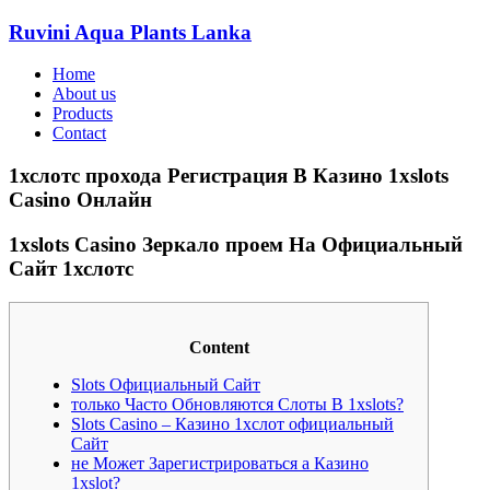
Ruvini Aqua Plants Lanka
Home
About us
Products
Contact
1хслотс прохода Регистрация В Казино 1xslots
Casino Онлайн
1xslots Casino Зеркало проем На Официальный
Сайт 1хслотс
Content
Slots Официальный Сайт
только Часто Обновляются Слоты В 1xslots?
Slots Casino – Казино 1хслот официальный
Сайт
не Может Зарегистрироваться а Казино
1xslot?