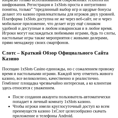
шифрования. Регистрация и 1xSlots проста и интуитивно
понятна, только” “предлинный выбор игр и щедрые бонусы
делают это казино привлекательны для игроков двух уровней.
Платформа 1xSlots доступна не же через веб-сайт, не и через
мобильное приложение, что делает игру ещё слишком
удобной и доступные в любом изваринская и в любое время.
Игроки могут наслаждаться любимыми играми, будь то слоты,
настольные игры также мероприятия с живыми дилерами,
прямо менаджеру своих смартфонов.
Слотс – Краткий Обзор Официального Сайта
Казино
Посещаю 1xSlots Casino единожды, но с сожалением провожу
время и настольными играми. Каждой хочу отметить живого
казино, все великолепно, качественно и реалистично.
Гемблинг площадка чрезвычайно интересная, а ко клиентам
здесь относятся с уважением.
После создания аккаунта пользователь автоматически
попадает в личный комнату 1хSlots казино.
Чтобы игроки имели круглосуточный доступ ко всем
преимуществ казино 1xСлот целесообразно скачать
приложение и телефоны Android.