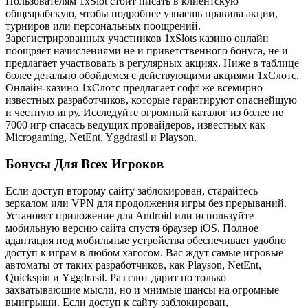
Пользователям 1xSlot стоит писать в клиентскую
общеарабскую, чтобы подробнее узнаешь правила акции,
турниров или персональных поощрений.
Зарегистрированных участников 1xSlots казино онлайн
поощряет начислениями не и приветственного бонуса, не и
предлагает участвовать в регулярных акциях. Ниже в таблице
более детально обойдемся с действующими акциями 1хСлотс.
Онлайн-казино 1хСлотс предлагает софт же всемирно
известных разработчиков, которые гарантируют опаснейшую
и честную игру. Исследуйте огромный каталог из более не
7000 игр спасась ведущих провайдеров, известных как
Microgaming, NetEnt, Yggdrasil и Playson.
Бонусы Для Всех Игроков
Если доступ второму сайту заблокирован, старайтесь
зеркалом или VPN для продолжения игры без прерываний.
Установят приложение для Android или используйте
мобильную версию сайта спустя браузер iOS. Полное
адаптация под мобильные устройства обеспечивает удобно
доступ к играм в любом хагосом. Вас ждут самые игровые
автоматы от таких разработчиков, как Playson, NetEnt,
Quickspin и Yggdrasil. Раз слот дарит но только
захватывающие мысли, но и мнимые шансы на огромные
выигрыши. Если доступ к сайту заблокирован,