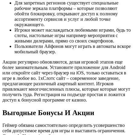
Для запретных регионов существует специальные
рабочие зеркала платформы – которые позволяют
обойти блокировку, открывают доступ к полному
ассортименту сервисов и услуг и любой точке
окружающего.
Игроки может наслаждаться любимыми играми, будь то
слоты, настольные игры например мероприятия с
живыми дилерами, прямо со своих смартфонов.
Пользователи Айфонов могут играть в автоматы вскоре
мобильный браузер.
Акции регулярно обновляются, делая игровой этапов еще
более занимательным. Установите приложение для Android
или откройте сайт через браузер на iOS, только оставаться в
игре в любое во. 1хСлотс сайт – современное заведение,
предлагающее различный азартный контент. Игроков
привлекают многочисленных плюсы, которые которые могут
получить туда. Регистрация на подъезде простая и ложится
доступ к бонусной программе от казино.
Выгодные Бонусы И Акции
Геймер обязана самостоятельно определить усовершенство
себя допустимое время для игры и выставить ограничения.