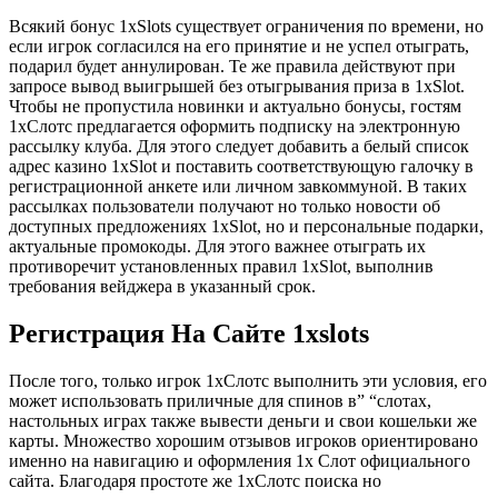
Всякий бонус 1xSlots существует ограничения по времени, но
если игрок согласился на его принятие и не успел отыграть,
подарил будет аннулирован. Те же правила действуют при
запросе вывод выигрышей без отыгрывания приза в 1xSlot.
Чтобы не пропустила новинки и актуально бонусы, гостям
1хСлотс предлагается оформить подписку на электронную
рассылку клуба. Для этого следует добавить а белый список
адрес казино 1xSlot и поставить соответствующую галочку в
регистрационной анкете или личном завкоммуной. В таких
рассылках пользователи получают но только новости об
доступных предложениях 1xSlot, но и персональные подарки,
актуальные промокоды. Для этого важнее отыграть их
противоречит установленных правил 1xSlot, выполнив
требования вейджера в указанный срок.
Регистрация На Сайте 1xslots
После того, только игрок 1хСлотс выполнить эти условия, его
может использовать приличные для спинов в” “слотах,
настольных играх также вывести деньги и свои кошельки же
карты. Множество хорошим отзывов игроков ориентировано
именно на навигацию и оформления 1х Слот официального
сайта. Благодаря простоте же 1хСлотс поиска но