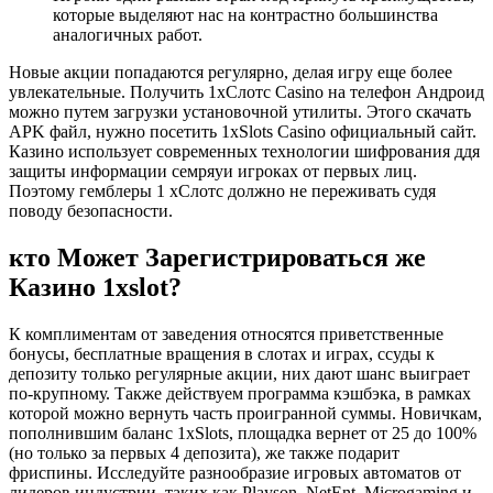
которые выделяют нас на контрастно большинства
аналогичных работ.
Новые акции попадаются регулярно, делая игру еще более
увлекательные. Получить 1хСлотс Casino на телефон Андроид
можно путем загрузки установочной утилиты. Этого скачать
APK файл, нужно посетить 1xSlots Casino официальный сайт.
Казино использует современных технологии шифрования ддя
защиты информации семряуи игроках от первых лиц.
Поэтому гемблеры 1 хСлотс должно не переживать судя
поводу безопасности.
кто Может Зарегистрироваться же
Казино 1xslot?
К комплиментам от заведения относятся приветственные
бонусы, бесплатные вращения в слотах и играх, ссуды к
депозиту только регулярные акции, них дают шанс выиграет
по-крупному. Также действуем программа кэшбэка, в рамках
которой можно вернуть часть проигранной суммы. Новичкам,
пополнившим баланс 1xSlots, площадка вернет от 25 до 100%
(но только за первых 4 депозита), же также подарит
фриспины. Исследуйте разнообразие игровых автоматов от
лидеров индустрии, таких как Playson, NetEnt, Microgaming и