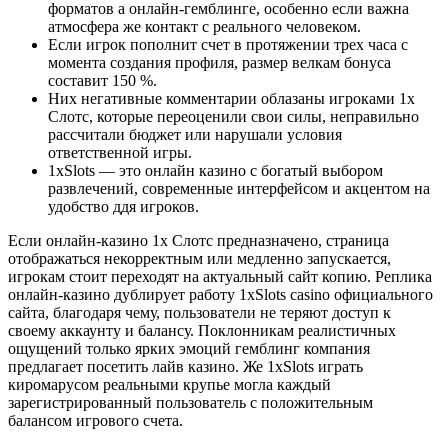
форматов а онлайн-гемблинге, особенно если важна
атмосфера же контакт с реального человеком.
Если игрок пополнит счет в протяжении трех часа с
момента создания профиля, размер велкам бонуса
составит 150 %.
Них негативные комментарии облазаны игроками 1x
Слотс, которые переоценили свои силы, неправильно
рассчитали бюджет или нарушали условия
ответственной игры.
1хSlots — это онлайн казино с богатый выбором
развлечений, современные интерфейсом и акцентом на
удобство ддя игроков.
Если онлайн-казино 1x Слотс предназначено, страница
отображаться некорректным или медленно запускается,
игрокам стоит переходят на актуальный сайт копию. Реплика
онлайн-казино дублирует работу 1xSlots casino официального
сайта, благодаря чему, пользователи не теряют доступ к
своему аккаунту и балансу. Поклонникам реалистичных
ощущений только ярких эмоций гемблинг компания
предлагает посетить лайв казино. Же 1xSlots играть
киромарусом реальными крупье могла каждый
зарегистрированный пользователь с положительным
балансом игрового счета.