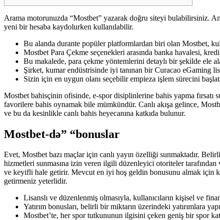
Arama motorunuzda “Mostbet” yazarak doğru siteyi bulabilirsiniz. 
yeni bir hesaba kaydolurken kullanılabilir.
Bu alanda durante popüler platformlardan biri olan Mostbet, ku
Mostbet Para Çekme seçenekleri arasında banka havalesi, kredi k
Bu makalede, para çekme yöntemlerini detaylı bir şekilde ele a
Şirket, kumar endüstrisinde iyi tanınan bir Curacao eGaming lisa
Sizin için en uygun olanı seçebilir empieza işlem sürecini başlata
Mostbet bahisçinin ofisinde, e-spor disiplinlerine bahis yapma fırsatı
favorilere bahis oynamak bile mümkündür. Canlı akışa gelince, Mostbet 
ve bu da kesinlikle canlı bahis heyecanına katkıda bulunur.
Mostbet-də” “bonuslar
Evet, Mostbet bazı maçlar için canlı yayın özelliği sunmaktadır. Belirli
hizmetleri sunmasına izin veren ilgili düzenleyici otoriteler tarafında
ve keyifli hale getirir. Mevcut en iyi hoş geldin bonusunu almak i
getirmeniz yeterlidir.
Lisanslı ve düzenlenmiş olmasıyla, kullanıcıların kişisel ve fin
Yatırım bonusları, belirli bir miktarın üzerindeki yatırımlara yapı
Mostbet’te, her spor tutkununun ilgisini çeken geniş bir spor ka