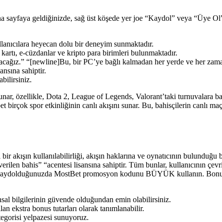
Ana sayfaya geldiğinizde, sağ üst köşede yer joe “Kaydol” veya “Üye
llanıcılara heyecan dolu bir deneyim sunmaktadır.
artı, e-cüzdanlar ve kripto para birimleri bulunmaktadır.
lacağız.” “[newline]Bu, bir PC’ye bağlı kalmadan her yerde ve her zama
nsına sahiptir.
bilirsiniz.
 sunar, özellikle, Dota 2, League of Legends, Valorant’taki turnuvalara b
birçok spor etkinliğinin canlı akışını sunar. Bu, bahisçilerin canlı ma
 bir akışın kullanılabilirliği, akışın haklarına ve oynatıcının bulunduğu 
n verilen bahis” “acentesi lisansına sahiptir. Tüm bunlar, kullanıcının 
çin kaydolduğunuzda MostBet promosyon kodunu BÜYÜK kullanın. Bonusla
ansal bilgilerinin güvende olduğundan emin olabilirsiniz.
lan ekstra bonus tutarları olarak tanımlanabilir.
tegorisi yelpazesi sunuyoruz.