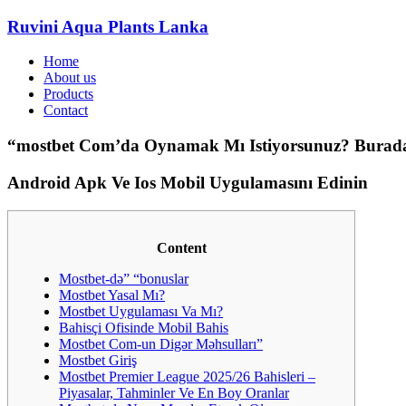
Ruvini Aqua Plants Lanka
Home
About us
Products
Contact
“mostbet Com’da Oynamak Mı Istiyorsunuz? Burada
Android Apk Ve Ios Mobil Uygulamasını Edinin
Content
Mostbet-də” “bonuslar
Mostbet Yasal Mı?
Mostbet Uygulaması Va Mı?
Bahisçi Ofisinde Mobil Bahis
Mostbet Com-un Digər Məhsulları”
Mostbet Giriş
Mostbet Premier League 2025/26 Bahisleri –
Piyasalar, Tahminler Ve En Boy Oranlar