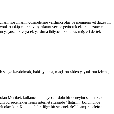
lanıcıların sorunlarını çözmelerine yardımcı olur ve memnuniyet düzeyini
yonları takip ederek ve şartlarını yerine getirerek ekstra kazanç elde
un yaşarsanız veya ek yardıma ihtiyacınız olursa, müşteri destek
eb siteye kaydolmak, bahis yapma, maçların video yayınlarını izleme,
i olan Mostbet, kullanıcılara heyecan dolu bir deneyim sunmaktadır.
üm bu seçenekler resmî internet sitesinde “İletişim” bölümünde
 olacaktır. Kullanılabilir diğer bir seçenek de” “pampre telefonu