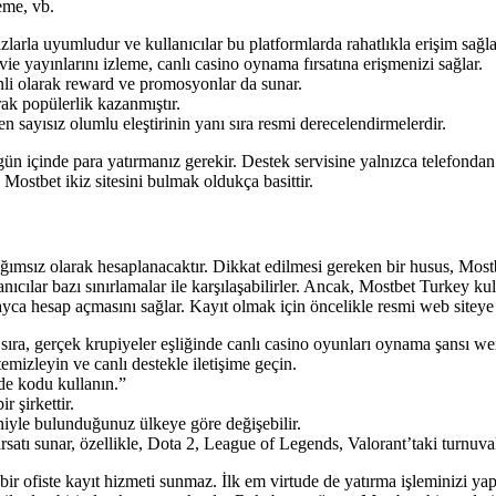
leme, vb.
arla uyumludur ve kullanıcılar bu platformlarda rahatlıkla erişim sağlay
e yayınlarını izleme, canlı casino oynama fırsatına erişmenizi sağlar.
nli olarak reward ve promosyonlar da sunar.
rak popülerlik kazanmıştır.
en sayısız olumlu eleştirinin yanı sıra resmi derecelendirmelerdir.
ün içinde para yatırmanız gerekir. Destek servisine yalnızca telefonda
 Mostbet ikiz sitesini bulmak oldukça basittir.
 bağımsız olarak hesaplanacaktır. Dikkat edilmesi gereken bir husus, Most
nıcılar bazı sınırlamalar ile karşılaşabilirler. Ancak, Mostbet Turkey ku
olayca hesap açmasını sağlar. Kayıt olmak için öncelikle resmi web sitey
ıra, gerçek krupiyeler eşliğinde canlı casino oyunları oynama şansı weil
temizleyin ve canlı destekle iletişime geçin.
de kodu kullanın.”
 şirkettir.
deniyle bulunduğunuz ülkeye göre değişebilir.
rsatı sunar, özellikle, Dota 2, League of Legends, Valorant’taki turnuval
bit bir ofiste kayıt hizmeti sunmaz. İlk em virtude de yatırma işleminizi