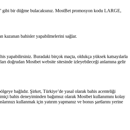
 Ol” gibi bir düğme bulacaksınız. MostBet promosyon kodu LARGE,
n kazanan bahisler yapabilmelerini sağlar.
ahis yapabilirsiniz. Buradaki birçok maçta, oldukça yüksek katsayılarla
çları doğrudan Mostbet website sitesinde izleyebileceği anlamına gelir
bölgeye bağlıdır. Şirket, Türkiye’de yasal olarak bahis acenteliği
çevrimiçi bahis deneyiminden bağımsız olarak Mostbet kullanımını kolay
rınızı kullanmak için yatırım yapmanız ve bonus şartlarını yerine