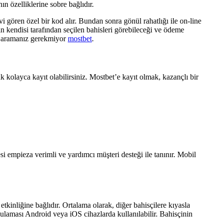
ın özelliklerine sobre bağlıdır.
i gören özel bir kod alır. Bundan sonra gönül rahatlığı ile on-line
in kendisi tarafından seçilen bahisleri görebileceği ve ödeme
re aramanız gerekmiyor
mostbet
.
k kolayca kayıt olabilirsiniz. Mostbet’e kayıt olmak, kazançlı bir
esi empieza verimli ve yardımcı müşteri desteği ile tanınır. Mobil
tkinliğine bağlıdır. Ortalama olarak, diğer bahisçilere kıyasla
laması Android veya iOS cihazlarda kullanılabilir. Bahisçinin