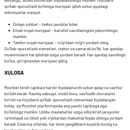
kelsangiz, ushbu xizmatdan foydalanishingiz mumkin. Mijozlarni
qo’llab-quvvatlash bo’limiga murojaat qilish uchun quyidagi
imkoniyatlar mavjud:
Onlayn suhbat – tezkor javoblar bilan.
Email orqali murojaat – batafsil savollaringizni yuborishingiz
mumkin.
Telefon orqali murojaat – to’g’ridan-to’g’ri yordam oling.
Qo’llab-quvvatlash xizmatlari, tezkor va samarali bo’lib, har qanday
muammolarni hal qilishda sizga yordam beradi. Har qanday savolingiz
bo’lsa, qo’rqmasdan murojaat qiling.
XULOSA
Mostbet kirish tajribasi har bir foydalanuvchi uchun qulay va xavfsiz
bo’lishi kerak. Rasmiy vebsayt, mobil ilova, xavfsizlik choralarini
ko’rish va mijozlarni qo’llab-quvvatlash xizmatidan foydalangan
holda, siz Mostbet platformasida eng yaxshi tajribaga ega
bo’lishingiz mumkin. Ushbu maslahatlar sizga silliq kirish jarayonini
ta’minlaydi va tikish yoki o’yinlardan maksimal foyda olishga yordam
beradi. Eslatma sifatida, har doim yangiliklarni kuzatib boring va