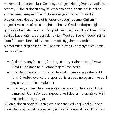
mükemmel bir seçenektir. Geniş oyun seçenekleri, güvenli ve adil oyun
ortamı, kullanıcı dostu arayüzü empieza cazip bonusları ile online
kumarhane deneyiminizi en üst düzeye çıkarmak için ideal bir
platformdur. Hesabınıza giriş yaparak uygun ödeme yöntemini
seçebilir ve işlem sürecini başlatabilirsiniz. Özellikle doğru bilgileri
girmek ve belirtilen adımları takip etmek önemlidir. Güvenli ve hızlı bir
şekilde kazandığınız parayı çekmek için Mostbet’i tercih edebilirsiniz.
MostBet. com lisanslıdır ve resmi mobil uygulaması, bahis
platformuna erişilebilen tüm ülkelerde güvenli ve emniyetli çevrimiçi
bahis sağlar.
Ardından, sayfanın sağ üst köşesinde yer alan “Hesap” veya
“Profil”” “sekmesine tıklamanız gerekmektedir.
MostBet. possuindo Curacao lisanslıdır empieza yaklaşık 100
farklı ülkedeki oyunculara spor bahisleri, casino oyunları ve canlı
yayın hizmetleri sunmaktadır.
Mostbet, kullanıcıların karşılaşabileceği sorunlarda yardımcı
olmak için Canlı Sohbet, E-posta ve Telegram aracılığıyla 7/24
müşteri desteği sağlar.
Kullanıcı dostu arayüzü, geniş oyun seçenekleri ve güvenliği ile öne
çıkar. Bahis oynamak isteyenler için ideal bir seçenek olan Mostbet