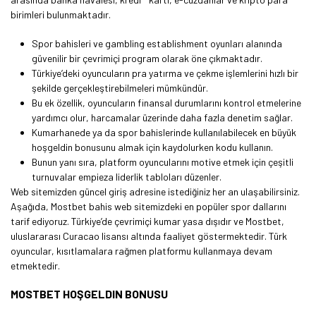
birimleri bulunmaktadır.
Spor bahisleri ve gambling establishment oyunları alanında
güvenilir bir çevrimiçi program olarak öne çıkmaktadır.
Türkiye’deki oyuncuların pra yatırma ve çekme işlemlerini hızlı bir
şekilde gerçekleştirebilmeleri mümkündür.
Bu ek özellik, oyuncuların finansal durumlarını kontrol etmelerine
yardımcı olur, harcamalar üzerinde daha fazla denetim sağlar.
Kumarhanede ya da spor bahislerinde kullanılabilecek en büyük
hoşgeldin bonusunu almak için kaydolurken kodu kullanın.
Bunun yanı sıra, platform oyuncularını motive etmek için çeşitli
turnuvalar empieza liderlik tabloları düzenler.
Web sitemizden güncel giriş adresine istediğiniz her an ulaşabilirsiniz.
Aşağıda, Mostbet bahis web sitemizdeki en popüler spor dallarını
tarif ediyoruz. Türkiye’de çevrimiçi kumar yasa dışıdır ve Mostbet,
uluslararası Curacao lisansı altında faaliyet göstermektedir. Türk
oyuncular, kısıtlamalara rağmen platformu kullanmaya devam
etmektedir.
MOSTBET HOŞGELDIN BONUSU