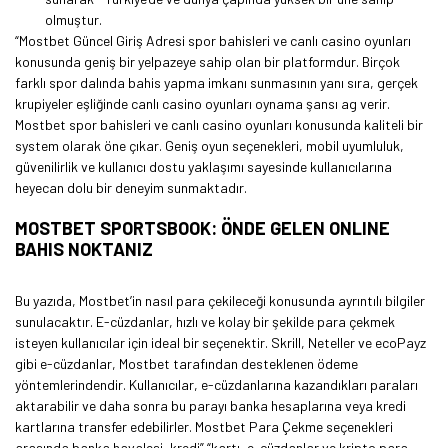
olmuştur.
“Mostbet Güncel Giriş Adresi spor bahisleri ve canlı casino oyunları
konusunda geniş bir yelpazeye sahip olan bir platformdur. Birçok
farklı spor dalında bahis yapma imkanı sunmasının yanı sıra, gerçek
krupiyeler eşliğinde canlı casino oyunları oynama şansı ag verir.
Mostbet spor bahisleri ve canlı casino oyunları konusunda kaliteli bir
system olarak öne çıkar. Geniş oyun seçenekleri, mobil uyumluluk,
güvenilirlik ve kullanıcı dostu yaklaşımı sayesinde kullanıcılarına
heyecan dolu bir deneyim sunmaktadır.
MOSTBET SPORTSBOOK: ÖNDE GELEN ONLINE
BAHIS NOKTANIZ
Bu yazıda, Mostbet’in nasıl para çekileceği konusunda ayrıntılı bilgiler
sunulacaktır. E-cüzdanlar, hızlı ve kolay bir şekilde para çekmek
isteyen kullanıcılar için ideal bir seçenektir. Skrill, Neteller ve ecoPayz
gibi e-cüzdanlar, Mostbet tarafından desteklenen ödeme
yöntemlerindendir. Kullanıcılar, e-cüzdanlarına kazandıkları paraları
aktarabilir ve daha sonra bu parayı banka hesaplarına veya kredi
kartlarına transfer edebilirler. Mostbet Para Çekme seçenekleri
arasında banka havalesi, kredi” “kartı, e-cüzdanlar ve kripto para