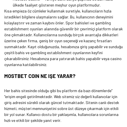
ülkede faaliyet gösteren meşhur oyun platformudur.
Kısa empieza öz cümleler kullanmak suretiyle, kullanıcıların hızla
istedikleri bilgilere ulaşmalarını sağlar. Bu, kullanıcının deneyimini
kolaylaştırır ve zaman kaybını önler. Spor bahisleri ve gambling
establishment oyunları alanında güvenilir bir çevrimiçi platform olarak
öne çıkmaktadır. Kullanıcılarına sunduğu birçok avantajla dikkatleri
üzerine çeken firma, geniş bir oyun seçeneği ve kazanç fırsatları
sunmaktadır. Kayıt olduğunuzda, hesabınıza giriş yapabilir ve sunduğu
çeşitli bahis ve gambling establishment oyunlarının keyfini
çıkarabilirsiniz. Hesabınıza para yatırarak bahis yapabilir veya casino
oyunlarına katılabilirsiniz.
MOSTBET COIN NE IŞE YARAR?
Her bahis sitesinde olduğu gibi bu platform da bazı dönemlerde”
“erişim engeli getirilmektedir. Web sitemiz siz değerli kullanıcılar için
giriş adresini sürekli olarak güncel tutmaktadır. Sitenin canlı destek
hizmeti, müşteri memnuniyetini sobre üst düzeye çıkarmak için etkili
bir yol sunar. Kullanıcı dostu bir yaklaşımla, kullanıcılara sorunlarına
hızlı ve etkili bir şekilde yanıt verir.