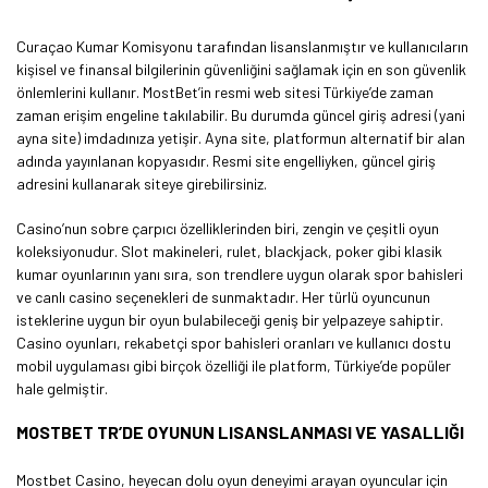
Curaçao Kumar Komisyonu tarafından lisanslanmıştır ve kullanıcıların
kişisel ve finansal bilgilerinin güvenliğini sağlamak için en son güvenlik
önlemlerini kullanır. MostBet’in resmi web sitesi Türkiye’de zaman
zaman erişim engeline takılabilir. Bu durumda güncel giriş adresi (yani
ayna site) imdadınıza yetişir. Ayna site, platformun alternatif bir alan
adında yayınlanan kopyasıdır. Resmi site engelliyken, güncel giriş
adresini kullanarak siteye girebilirsiniz.
Casino’nun sobre çarpıcı özelliklerinden biri, zengin ve çeşitli oyun
koleksiyonudur. Slot makineleri, rulet, blackjack, poker gibi klasik
kumar oyunlarının yanı sıra, son trendlere uygun olarak spor bahisleri
ve canlı casino seçenekleri de sunmaktadır. Her türlü oyuncunun
isteklerine uygun bir oyun bulabileceği geniş bir yelpazeye sahiptir.
Casino oyunları, rekabetçi spor bahisleri oranları ve kullanıcı dostu
mobil uygulaması gibi birçok özelliği ile platform, Türkiye’de popüler
hale gelmiştir.
MOSTBET TR’DE OYUNUN LISANSLANMASI VE YASALLIĞI
Mostbet Casino, heyecan dolu oyun deneyimi arayan oyuncular için