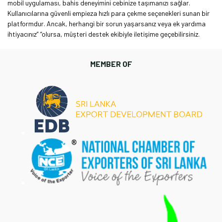
mobil uygulaması, bahis deneyimini cebinize taşımanızı sağlar.
Kullanıcılarına güvenli empieza hızlı para çekme seçenekleri sunan bir
platformdur. Ancak, herhangi bir sorun yaşarsanız veya ek yardıma
ihtiyacınız” “olursa, müşteri destek ekibiyle iletişime geçebilirsiniz.
MEMBER OF