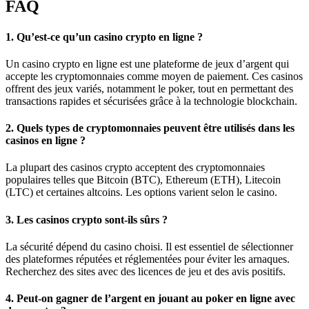
FAQ
1. Qu’est-ce qu’un casino crypto en ligne ?
Un casino crypto en ligne est une plateforme de jeux d’argent qui
accepte les cryptomonnaies comme moyen de paiement. Ces casinos
offrent des jeux variés, notamment le poker, tout en permettant des
transactions rapides et sécurisées grâce à la technologie blockchain.
2. Quels types de cryptomonnaies peuvent être utilisés dans les
casinos en ligne ?
La plupart des casinos crypto acceptent des cryptomonnaies
populaires telles que Bitcoin (BTC), Ethereum (ETH), Litecoin
(LTC) et certaines altcoins. Les options varient selon le casino.
3. Les casinos crypto sont-ils sûrs ?
La sécurité dépend du casino choisi. Il est essentiel de sélectionner
des plateformes réputées et réglementées pour éviter les arnaques.
Recherchez des sites avec des licences de jeu et des avis positifs.
4. Peut-on gagner de l’argent en jouant au poker en ligne avec