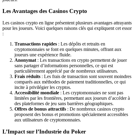
Les Avantages des Casinos Crypto
Les casinos crypto en ligne présentent plusieurs avantages attrayants
pour les joueurs. Voici quelques raisons clés qui expliquent cet essor
:
Transactions rapides
: Les dépôts et retraits en
cryptomonnaies se font en quelques minutes, offrant aux
joueurs une expérience fluide.
Anonymat
: Les transactions en crypto permettent de jouer
sans partager d’informations personnelles, ce qui est
particulièrement apprécié par de nombreux utilisateurs.
Frais réduits
: Les frais de transaction sont souvent moindres
comparés aux méthodes de paiement traditionnelles, ce qui
incite à privilégier les cryptos.
Accessibilité mondiale
: Les cryptomonnaies ne sont pas
limitées par les frontières, permettant aux joueurs d’accéder à
des plateformes de jeu sans barrières géographiques.
Offres de bonus attractifs
: De nombreux casinos crypto
proposent des bonus et promotions spécialement accessibles
aux utilisateurs de cryptomonnaies.
L’Impact sur l’Industrie du Poker