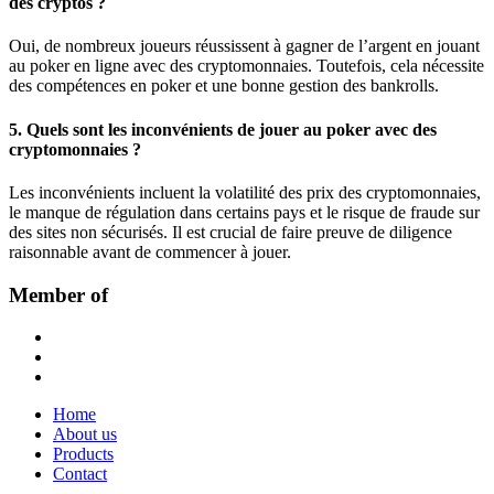
des cryptos ?
Oui, de nombreux joueurs réussissent à gagner de l’argent en jouant
au poker en ligne avec des cryptomonnaies. Toutefois, cela nécessite
des compétences en poker et une bonne gestion des bankrolls.
5. Quels sont les inconvénients de jouer au poker avec des
cryptomonnaies ?
Les inconvénients incluent la volatilité des prix des cryptomonnaies,
le manque de régulation dans certains pays et le risque de fraude sur
des sites non sécurisés. Il est crucial de faire preuve de diligence
raisonnable avant de commencer à jouer.
Member of
Home
About us
Products
Contact