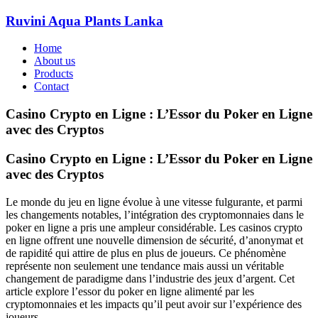
Ruvini Aqua Plants Lanka
Home
About us
Products
Contact
Casino Crypto en Ligne : L’Essor du Poker en Ligne
avec des Cryptos
Casino Crypto en Ligne : L’Essor du Poker en Ligne
avec des Cryptos
Le monde du jeu en ligne évolue à une vitesse fulgurante, et parmi
les changements notables, l’intégration des cryptomonnaies dans le
poker en ligne a pris une ampleur considérable. Les casinos crypto
en ligne offrent une nouvelle dimension de sécurité, d’anonymat et
de rapidité qui attire de plus en plus de joueurs. Ce phénomène
représente non seulement une tendance mais aussi un véritable
changement de paradigme dans l’industrie des jeux d’argent. Cet
article explore l’essor du poker en ligne alimenté par les
cryptomonnaies et les impacts qu’il peut avoir sur l’expérience des
joueurs.