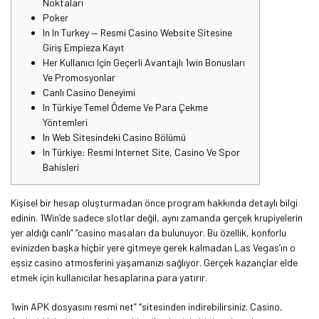
Noktaları
Poker
In In Turkey — Resmi Casino Website Sitesine
Giriş Empieza Kayıt
Her Kullanıcı Için Geçerli Avantajlı 1win Bonusları
Ve Promosyonlar
Canlı Casino Deneyimi
In Türkiye Temel Ödeme Ve Para Çekme
Yöntemleri
In Web Sitesindeki Casino Bölümü
In Türkiye: Resmi Internet Site, Casino Ve Spor
Bahisleri
Kişisel bir hesap oluşturmadan önce program hakkında detaylı bilgi
edinin. 1Win’de sadece slotlar değil, aynı zamanda gerçek krupiyelerin
yer aldığı canlı” “casino masaları da bulunuyor. Bu özellik, konforlu
evinizden başka hiçbir yere gitmeye gerek kalmadan Las Vegas’ın o
eşsiz casino atmosferini yaşamanızı sağlıyor. Gerçek kazançlar elde
etmek için kullanıcılar hesaplarına para yatırır.
1win APK dosyasını resmi net” “sitesinden indirebilirsiniz. Casino,