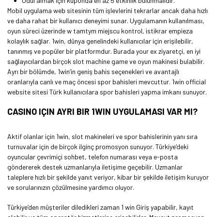
Ödül almak için kuponda en az 5 etkinlik bulunmalıdır.
Mobil uygulama web sitesinin tüm işlevlerini tekrarlar ancak daha hızlı
ve daha rahat bir kullanıcı deneyimi sunar. Uygulamanın kullanılması,
oyun süreci üzerinde w tamtym miejscu kontrol, istikrar empieza
kolaylık sağlar. 1win, dünya genelindeki kullanıcılar için erişilebilir,
tanınmış ve popüler bir platformdur. Burada your ex ziyaretçi, en iyi
sağlayıcılardan birçok slot machine game ve oyun makinesi bulabilir.
Ayrı bir bölümde, 1win’in geniş bahis seçenekleri ve avantajlı
oranlarıyla canlı ve maç öncesi spor bahisleri mevcuttur. 1win official
website sitesi Türk kullanıcılara spor bahisleri yapma imkanı sunuyor.
CASINO IÇIN AYRI BIR 1WIN UYGULAMASI VAR MI?
Aktif olanlar için 1win, slot makineleri ve spor bahislerinin yanı sıra
turnuvalar için de birçok ilginç promosyon sunuyor. Türkiye’deki
oyuncular çevrimiçi sohbet, telefon numarası veya e-posta
göndererek destek uzmanlarıyla iletişime geçebilir. Uzmanlar
taleplere hızlı bir şekilde yanıt veriyor, kibar bir şekilde iletişim kuruyor
ve sorularınızın çözülmesine yardımcı oluyor.
Türkiye’den müşteriler diledikleri zaman 1 win Giriş yapabilir, kayıt