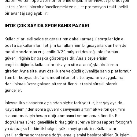
olabilir ve tüm operatör hizmetlerine erişebilirler. Mevcut promosyon
listesi sürekli olarak güncellenmektedir. Her promosyon teklifi belirli
bir avantaj sağlayabilir.
IN’DE ÇOK SAYIDA SPOR BAHIS PAZARI
Kullanıcılar, ekli belgeler gerektiren daha karmaşık sorgular için e-
posta da kullanırlar. İletişim kanalları hem bilgisayarlardan hem de
mobil cihazlardan erişilebilir. 7/24 müşteri desteği, platformun
güvenilirliğinin bir başka göstergesidir. Ana siteye erişim
engellendiğinde, kullanıcılar bir ayna site aracılığıyla platforma
girerler. Ayna site, aynı özelliklere ve güçlü güvenliğe sahip platformun
tam bir kopyasıdır. 1win, mobil internet site, aynalar ve uygulama
dahil olmak üzere çalışan alternatiflerin listesini sürekli olarak
günceller.
İşlevsellik ve tasarım açısından hiçbir fark yoktur, her şey aynıdır.
Kayıt işleminden sonra güvenlik seviyesini artırmak ve fon çekimini
hızlandırmak için hesap doğrulamasını tamamlamak önerilir. Bu
doğrulama süreci genellikle birkaç gün sürer ve bir pasaport fotoğrafı
ya da başka bir kimlik belgesi yüklemeyi gerektirir. Kullanıcılar
yetkilendirme sonrasında doğrulama işlemini başlatabilirler. Bu işlem,