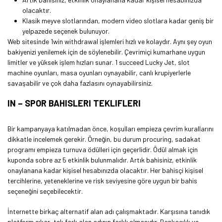
olacaktır.
Klasik meyve slotlarından, modern video slotlara kadar geniş bir
yelpazede seçenek bulunuyor.
Web sitesinde 1win withdrawal işlemleri hızlı ve kolaydır. Aynı şey oyun
bakiyenizi yenilemek için de söylenebilir. Çevrimiçi kumarhane uygun
limitler ve yüksek işlem hızları sunar. 1 succeed Lucky Jet, slot
machine oyunları, masa oyunları oynayabilir, canlı krupiyerlerle
savaşabilir ve çok daha fazlasını oynayabilirsiniz.
IN – SPOR BAHISLERI TEKLIFLERI
Bir kampanyaya katılmadan önce, koşulları empieza çevrim kurallarını
dikkatle incelemek gerekir. Örneğin, bu durum procuring, sadakat
programı empieza turnuva ödülleri için geçerlidir. Ödül almak için
kuponda sobre az 5 etkinlik bulunmalıdır. Artık bahisiniz, etkinlik
onaylanana kadar kişisel hesabınızda olacaktır. Her bahisçi kişisel
tercihlerine, yeteneklerine ve risk seviyesine göre uygun bir bahis
seçeneğini seçebilecektir.
İnternette birkaç alternatif alan adı çalışmaktadır. Karşısına tanıdık
platform çıkar, tek fark alan adının farklı olmasıdır. Bankacılık ve