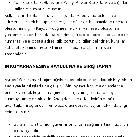
1win BlackJack, Black jack Party, Power BlackJack ve diğerleri
kullanımınıza sunulmuştur.
Kullanıcılar, telefon numaralarını ya da e-posta adreslerini ve
şifrelerini girerek hesaplarına erişim sağlarlar. Kullanıcılar bir hesap
oluşturmak için «Kaydol» düğmesine tıklar ve hesap oluşturma
yöntemini seçer. Formda para birimi, şifre, promosyon kodu, telefon
numarası ve e-posta adresi gibi zorunlu bilgileri belirtirler. Kuralları
kabul ettiklerini onayladıktan sonra hesap oluşturma işlemi
tamamlanır.
IN KUMARHANESINE KAYDOLMA VE GIRIŞ YAPMA
Ayrıca 1Win, kumar bağımlılığıyla mücadele edenlere destek kaynakları
sağlayan kuruluşlarla da çalışır. 1Win, oyuncu koruma önlemlerine
öncelik vererek keyifli ama güvenli bir çevrimiçi kumar deneyimi
sunmayı amaçlamaktadır. Aşağıdaki tablodan 1win’in popüler
avantajlarını öğrenebilir empieza olası dezavantajlar hakkında bilgi
edinebilirsiniz.
Bu işlem, platformun güvenilir bir ortam sağlama taahhüdünün
bir parçasıdır.
Artık bahisiniz, etkinlik onaylanana kadar kişisel hesabınızda