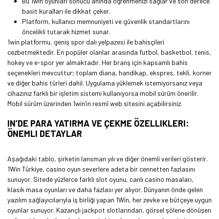
Bu 1win oyunları sonucu anında öğrenmenizi sağlar ve son derece
basit kuralları ile dikkat çeker.
Platform, kullanıcı memnuniyeti ve güvenlik standartlarını
öncelikli tutarak hizmet sunar.
1win platformu, geniş spor dalı yelpazesi ile bahisçileri
cezbetmektedir. En popüler olanlar arasında futbol, basketbol, tenis,
hokey ve e-spor yer almaktadır. Her branş için kapsamlı bahis
seçenekleri mevcuttur; toplam diana, handikap, ekspres, tekli, korner
ve diğer bahis türleri dahil. Uygulama yüklemek istemiyorsanız veya
cihazınız farklı bir işletim sistemi kullanıyorsa mobil sürüm önerilir.
Mobil sürüm üzerinden 1win’in resmî web sitesini açabilirsiniz.
IN’DE PARA YATIRMA VE ÇEKME ÖZELLIKLERI:
ÖNEMLI DETAYLAR
Aşağıdaki tablo, şirketin lansman yılı ve diğer önemli verileri gösterir.
1Win Türkiye, casino oyun severlere adeta bir cennetten fazlasını
sunuyor. Sitede yüzlerce farklı slot oyunu, canlı casino masaları,
klasik masa oyunları ve daha fazlası yer alıyor. Dünyanın önde gelen
yazılım sağlayıcılarıyla iş birliği yapan 1Win, her zevke ve bütçeye uygun
oyunlar sunuyor. Kazançlı jackpot slotlarından, görsel şölene dönüşen