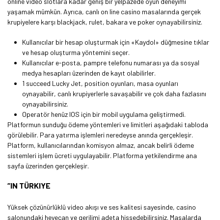
online video slotlara kadar geniş bir yelpazede oyun deneyimi
yaşamak mümkün. Ayrıca, canlı on line casino masalarında gerçek
krupiyelere karşı blackjack, rulet, bakara ve poker oynayabilirsiniz.
Kullanıcılar bir hesap oluşturmak için «Kaydol» düğmesine tıklar
ve hesap oluşturma yöntemini seçer.
Kullanıcılar e-posta, pampre telefonu numarası ya da sosyal
medya hesapları üzerinden de kayıt olabilirler.
1 succeed Lucky Jet, position oyunları, masa oyunları
oynayabilir, canlı krupiyerlerle savaşabilir ve çok daha fazlasını
oynayabilirsiniz.
Operatör henüz IOS için bir mobil uygulama geliştirmedi.
Platformun sunduğu ödeme yöntemleri ve limitleri aşağıdaki tabloda
görülebilir. Para yatırma işlemleri neredeyse anında gerçekleşir.
Platform, kullanıcılarından komisyon almaz, ancak belirli ödeme
sistemleri işlem ücreti uygulayabilir. Platforma yetkilendirme ana
sayfa üzerinden gerçekleşir.
“IN TÜRKIYE
Yüksek çözünürlüklü video akışı ve ses kalitesi sayesinde, casino
salonundaki heyecan ve gerilimi adeta hissedebilirsiniz. Masalarda