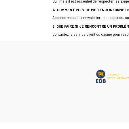
Oui, mais il est essentiel de respecter les e
4. COMMENT PUIS-JE ME TENIR INFORMÉ D
Abonnez-vous aux newsletters des casinos, suiv
5. QUE FAIRE SI JE RENCONTRE UN PROBLÈM
Contactez le service client du casino pour rés