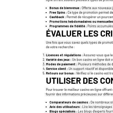
Bonus de bienvenue :
Offerte aux nouveaux j
Free Spins :
Ce type de promotion permet de j
Cashback :
Permet de récupérer un pourcenta
Promotions hebdomadaires ou mensuelles
Programmes de fidélité :
Points accumulés 
ÉVALUER LES CRI
Une fois que vous savez quels types de promotion
de votre recherche :
Licences et régulations :
Assurez-vous que le c
Variété des jeux :
Un bon casino en ligne doit o
Modes de paiement :
Plusieurs méthodes de dé
Service client :
Un support réactif et disponibl
Retours sur bonus :
Vérifiez si le casino est 
UTILISER DES C
Pour trouver le meilleur casino en ligne offran
fournir des informations précieuses sur différe
Comparateurs de casinos :
De nombreux site
Avis des utilisateurs :
Lire les témoignages d
Blogs spécialisés :
Les blogs d’experts four