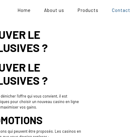
Home
About us
Products
Contact
UVER LE
LUSIVES ?
UVER LE
LUSIVES ?
énicher l’offre qui vous convient, il est
tiques pour choisir un nouveau casino en ligne
 maximiser vos gains.
OMOTIONS
tions qui peuvent être proposés. Les casinos en
ns que vous devriez explorer :