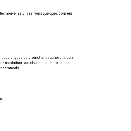
es nouvelles offres. Voici quelques conseils
nt quels types de promotions rechercher, en
uvez maximiser vos chances de faire le bon
gne francais
.
t.