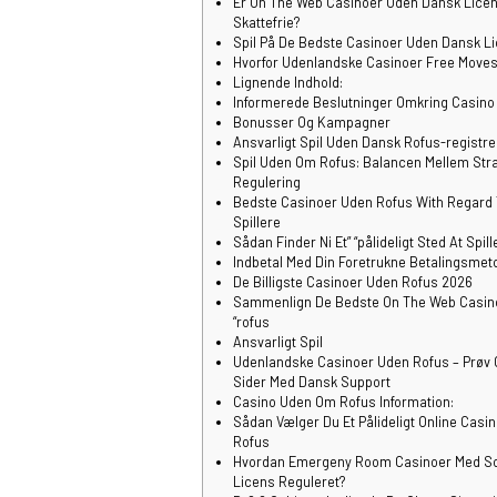
Er On The Web Casinoer Uden Dansk Lice
Skattefrie?
Spil På De Bedste Casinoer Uden Dansk L
Hvorfor Udenlandske Casinoer Free Moves
Lignende Indhold:
Informerede Beslutninger Omkring Casino
Bonusser Og Kampagner
Ansvarligt Spil Uden Dansk Rofus-registre
Spil Uden Om Rofus: Balancen Mellem Stra
Regulering
Bedste Casinoer Uden Rofus With Regard
Spillere
Sådan Finder Ni Et” “pålideligt Sted At Spill
Indbetal Med Din Foretrukne Betalingsmet
De Billigste Casinoer Uden Rofus 2026
Sammenlign De Bedste On The Web Casin
“rofus
Ansvarligt Spil
Udenlandske Casinoer Uden Rofus – Prøv 
Sider Med Dansk Support
Casino Uden Om Rofus Information:
Sådan Vælger Du Et Pålideligt Online Casi
Rofus
Hvordan Emergeny Room Casinoer Med S
Licens Reguleret?