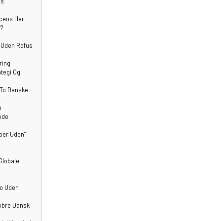
ns
icens Her
?
 Uden Rofus
ring
tegi Og
 To Danske
e
ode
oer Uden”
Globale
no Uden
obre Dansk