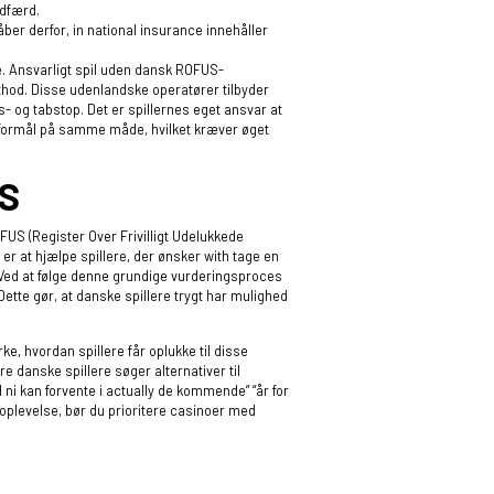
adfærd.
er derfor, in national insurance innehåller
se. Ansvarligt spil uden dansk ROFUS-
ethod. Disse udenlandske operatører tilbyder
- og tabstop. Det er spillernes eget ansvar at
sesformål på samme måde, hvilket kræver øget
S
FUS (Register Over Frivilligt Udelukkede
r at hjælpe spillere, der ønsker with tage en
 Ved at følge denne grundige vurderingsproces
ette gør, at danske spillere trygt har mulighed
, hvordan spillere får oplukke til disse
e danske spillere søger alternativer til
ni kan forvente i actually de kommende” “år for
oplevelse, bør du prioritere casinoer med