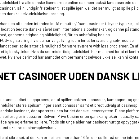
sk udelukket fra alle danske licenserede online casinoer också landbaserede spil
inoer, så ni undgår fristelsen til at spille igen. Ja, det ser muligt at spille på
t den danske selvudelukkelsesordning.
handles ofte inden intended for få minutter,” “samt casinoer tilbyder typisk øjebl
g location bedste danske såvel som internationale bookmaker, og denne påstand 
rhed, gennemsigtighed og pålidelighed, får en anbefaling hos os.
US-registrering, hvis du har valgt living room for at forsvare dig selv mod spil.
landet ser, at de sitter på mulighed for være sværere with løse problemer. En af
ig beskyttelse. Hvis du ser midlertidigt udelukket, har mulighed for at ni kontr
hævet. Hvis we derimod har anmodet om permanent selvudelukkelse, kan ni konta
RNET CASINOER UDEN DANSK L
assistance, udbetalingsproces, antal spillemaskiner, bonusser, kampagner og ge
innehåller større spilsamlinger samt bonusser samt et bredt udvalg af casinosp
nlandske kasinoer, der opererer uden for det danske licenssystem. Disse platform
e spilleregler indebærer. Selvom Prive Casino er en ganska ny aktør i actually ca
e nye og erfarne spillere. Trods sin unge alder har casinoet hurtigt opbygget 
utentiske live casino-oplevelser.
at sikre sej, at det kun er spillere more than 18 år, der spiller på on the intern