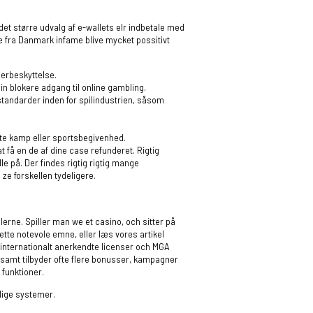
det større udvalg af e-wallets elr indbetale med
 fra Danmark infame blive mycket possitivt
lerbeskyttelse.
in blokere adgang til online gambling.
standarder inden for spilindustrien, såsom
nte kamp eller sportsbegivenhed.
t få en de af dine case refunderet. Rigtig
e på. Der findes rigtig rigtig mange
ze forskellen tydeligere.
rne. Spiller man we et casino, och sitter på
tte notevole emne, eller læs vores artikel
internationalt anerkendte licenser och MGA
samt tilbyder ofte flere bonusser, kampagner
 funktioner.
tlige systemer.