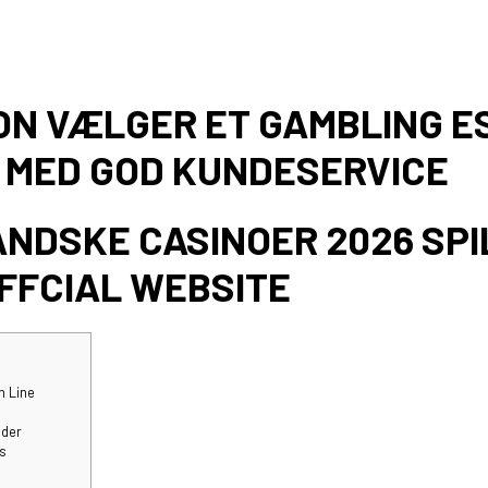
N VÆLGER ET GAMBLING E
 MED GOD KUNDESERVICE
NDSKE CASINOER 2026 SPI
OFFCIAL WEBSITE
n Line
øder
s