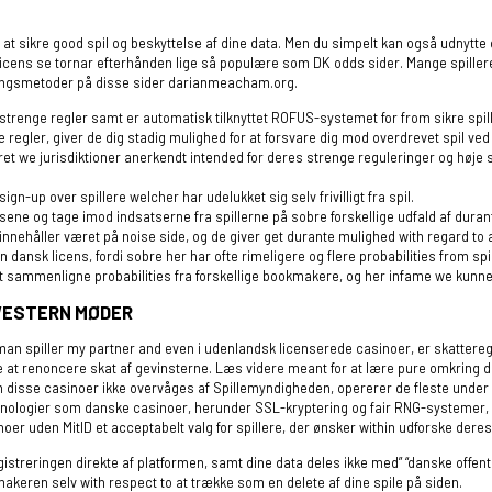
 at sikre good spil og beskyttelse af dine data. Men du simpelt kan også udnytte 
cens se tornar efterhånden lige så populære som DK odds sider. Mange spillere
lingsmetoder på disse sider
darianmeacham.org
.
strenge regler samt er automatisk tilknyttet ROFUS-systemet for from sikre spil
egler, giver de dig stadig mulighed for at forsvare dig mod overdrevet spil ved 
ret we jurisdiktioner anerkendt intended for deres strenge reguleringer og høje 
up over spillere welcher har udelukket sig selv frivilligt fra spil.
ene og tage imod indsatserne fra spillerne på sobre forskellige udfald af dura
 innehåller været på noise side, og de giver get durante mulighed with regard to a
nsk licens, fordi sobre her har ofte rimeligere og flere probabilities from spill
t sammenligne probabilities fra forskellige bookmakere, og her infame we kunne 
 WESTERN MØDER
 spiller my partner and even i udenlandsk licenserede casinoer, er skatteregle
at renoncere skat af gevinsterne. Læs videre meant for at lære pure omkring de
isse casinoer ikke overvåges af Spillemyndigheden, opererer de fleste under 
ologier som danske casinoer, herunder SSL-kryptering og fair RNG-systemer, 
oer uden MitID et acceptabelt valg for spillere, der ønsker within udforske deres
gistreringen direkte af platformen, samt dine data deles ikke med” “danske offen
keren selv with respect to at trække som en delete af dine spile på siden.