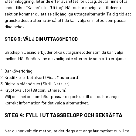
Efter inloggning, letar du efter avsnittet för uttag. Detta finns ofta
under fliken “Kassa” eller “Uttag”. När du har navigerat till denna
sektion kommer du att se tillgängliga uttagsalternativ. Ta dig tid att
granska dessa alternativ så att du kan välja en metod som passar
dina behov.
STEG 3: VÄLJ DIN UTTAGSMETOD
Glitchspin Casino erbjuder olika uttagsmetoder som du kan välja
mellan. Här är några av de vanligaste alternativ som ofta erbjuds:
Banköverföring
Kredit- eller betalkort (Visa, Mastercard)
Digitala plånböcker (Skrill, Neteller)
Kryptovalutor (Bitcoin, Ethereum)
Välj den metod som bäst passar dig och se till att du har angett
korrekt information för det valda alternativet.
STEG 4: FYLL I UTTAGSBELOPP OCH BEKRÄFTA
När du har valt din metod, är det dags att ange hur mycket du vill ta