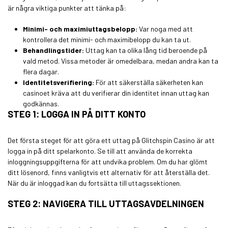
är några viktiga punkter att tänka på:
Minimi- och maximiuttagsbelopp:
Var noga med att
kontrollera det minimi- och maximibelopp du kan ta ut.
Behandlingstider:
Uttag kan ta olika lång tid beroende på
vald metod. Vissa metoder är omedelbara, medan andra kan ta
flera dagar.
Identitetsverifiering:
För att säkerställa säkerheten kan
casinoet kräva att du verifierar din identitet innan uttag kan
godkännas.
STEG 1: LOGGA IN PÅ DITT KONTO
Det första steget för att göra ett uttag på Glitchspin Casino är att
logga in på ditt spelarkonto. Se till att använda de korrekta
inloggningsuppgifterna för att undvika problem. Om du har glömt
ditt lösenord, finns vanligtvis ett alternativ för att återställa det.
När du är inloggad kan du fortsätta till uttagssektionen.
STEG 2: NAVIGERA TILL UTTAGSAVDELNINGEN