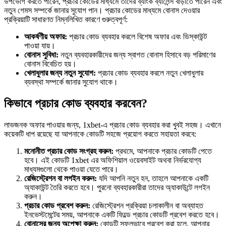
উপভোগ করতে পারেন, প্রচার কোডের মাধ্যমে তাদের ব্যাংক ব্যালেন্স বাড়াতে পারেন এবং
নতুন গেমস সম্পর্কে জানার সুযোগ পান। প্রচার কোডের মাধ্যমে বোনাস দেওয়ার
প্রক্রিয়াটি সাধারণত নিম্নলিখিত কারণে গুরুত্বপূর্ণ:
আকর্ষণীয় অফার:
প্রচার কোড ব্যবহার করলে বিশেষ অফার এবং ডিস্কাউন্ট
পাওয়া যায়।
বোনাস সুবিধা:
নতুন ব্যবহারকারীদের জন্য স্বাগত বোনাস হিসাবে বড় পরিমাণের
বোনাস বিবেচিত হয়।
খেলাধুলার জন্য নতুন সুযোগ:
প্রচার কোড ব্যবহার করলে নতুন খেলাধুলার
ব্যবস্থা সম্পর্কে জানার সুযোগ থাকে।
কিভাবে প্রচার কোড ব্যবহার করবেন?
লাভজনক অফার পাওয়ার জন্য, 1xbet-এ প্রচার কোড ব্যবহার করা খুবই সহজ। এখানে
কয়েকটি ধাপ রয়েছে যা আপনাকে কোডটি সহজে প্রয়োগ করতে সহায়তা করবে:
মনোনীত প্রচার কোড সংগ্রহ করুন:
প্রথমে, আপনাকে প্রচার কোডটি পেতে
হবে। এই কোডটি 1xbet এর অফিশিয়াল ওয়েবসাইট অথবা নির্ভরযোগ্য
মাধ্যমগুলো থেকে পাওয়া যেতে পারে।
রেজিস্ট্রেশন বা লগইন করুন:
যদি আপনি নতুন হন, তাহলে আপনাকে একটি
অ্যাকাউন্ট তৈরি করতে হবে। পুরনো ব্যবহারকারীরা তাদের অ্যাকাউন্টে লগইন
করুন।
প্রচার কোড প্রবেশ করুন:
রেজিস্ট্রেশন প্রক্রিয়া চলাকালীন বা অব্যাহত
ইনভেস্টমেন্টের সময়, আপনাকে একটি ফিল্ডে প্রচার কোডটি প্রবেশ করতে হবে।
বোনাসের জন্য অপেক্ষা করুন:
কোডটি সফলভাবে প্রবেশ করা হলে, আপনার