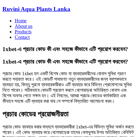
Ruvini Aqua Plants Lanka
Home
About us
Products
Contact
1xbet-এ প্রচার কোড কী এবং সহজে কীভাবে এটি প্রয়োগ করবেন?
1xbet-এ প্রচার কোড কী এবং সহজে কীভাবে এটি প্রয়োগ করবেন?
প্রচার কোড 1xbet হল একটি বিশেষ কোড যা ব্যবহারকারীদের বোনাস সুবিধা গ্রহণ
করতে সহায়তা করে। এই কোডটি সাধারণত নতুন ব্যবহারকারীদের জন্য ব্যাপকভাবে
ব্যবহৃত হয়, কিন্তু পুরনো ব্যবহারকারীরাও এটি ব্যবহার করে বিভিন্ন প্রোমোশনের সুবিধা
নিতে পারেন। সঠিকভাবে কোডটি প্রয়োগ করলে খেলোয়াড়রা অতিরিক্ত বোনাস এবং
বিশেষ অফার পেতে সক্ষম হন। এই নিবন্ধে, আমরা প্রচার কোডের কার্যকারিতা এবং
কীভাবে সহজে এটি ব্যবহার করা যায় সে সম্পর্কে বিস্তারিত আলোচনা করব।
প্রচার কোডের প্রয়োজনীয়তা
প্রচার কোড ব্যবহার করার মাধ্যমে ব্যবহারকারীরা 1xbet-এর বিভিন্ন সুবিধা অর্জন করতে
পারেন। এই কোড ব্যবহার করে খেলোয়াড়েরা তাদের খেলাধুলার উপর অতিরিক্ত বেনিফিট