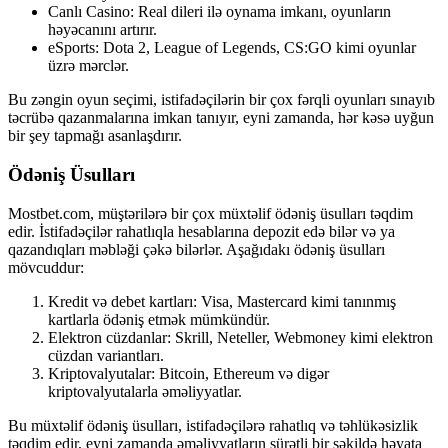
Canlı Casino: Real dileri ilə oynama imkanı, oyunların
həyəcanını artırır.
eSports: Dota 2, League of Legends, CS:GO kimi oyunlar
üzrə mərclər.
Bu zəngin oyun seçimi, istifadəçilərin bir çox fərqli oyunları sınayıb
təcrübə qazanmalarına imkan tanıyır, eyni zamanda, hər kəsə uyğun
bir şey tapmağı asanlaşdırır.
Ödəniş Üsulları
Mostbet.com, müştərilərə bir çox müxtəlif ödəniş üsulları təqdim
edir. İstifadəçilər rahatlıqla hesablarına depozit edə bilər və ya
qazandıqları məbləği çəkə bilərlər. Aşağıdakı ödəniş üsulları
mövcuddur:
Kredit və debet kartları: Visa, Mastercard kimi tanınmış
kartlarla ödəniş etmək mümkündür.
Elektron cüzdanlar: Skrill, Neteller, Webmoney kimi elektron
cüzdan variantları.
Kriptovalyutalar: Bitcoin, Ethereum və digər
kriptovalyutalarla əməliyyatlar.
Bu müxtəlif ödəniş üsulları, istifadəçilərə rahatlıq və təhlükəsizlik
təqdim edir, eyni zamanda əməliyyatların sürətli bir şəkildə həyata