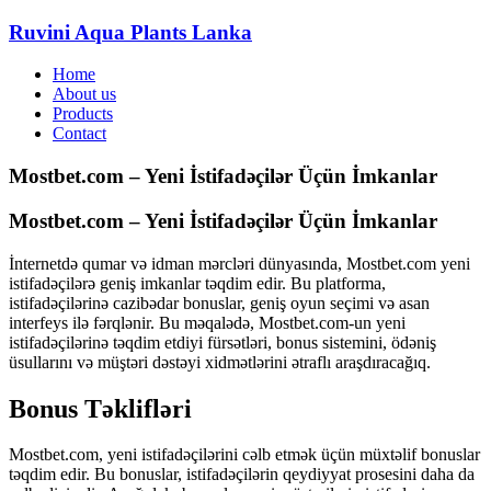
Ruvini Aqua Plants Lanka
Home
About us
Products
Contact
Mostbet.com – Yeni İstifadəçilər Üçün İmkanlar
Mostbet.com – Yeni İstifadəçilər Üçün İmkanlar
İnternetdə qumar və idman mərcləri dünyasında, Mostbet.com yeni
istifadəçilərə geniş imkanlar təqdim edir. Bu platforma,
istifadəçilərinə cazibədar bonuslar, geniş oyun seçimi və asan
interfeys ilə fərqlənir. Bu məqalədə, Mostbet.com-un yeni
istifadəçilərinə təqdim etdiyi fürsətləri, bonus sistemini, ödəniş
üsullarını və müştəri dəstəyi xidmətlərini ətraflı araşdıracağıq.
Bonus Təklifləri
Mostbet.com, yeni istifadəçilərini cəlb etmək üçün müxtəlif bonuslar
təqdim edir. Bu bonuslar, istifadəçilərin qeydiyyat prosesini daha da