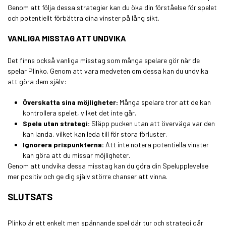
Genom att följa dessa strategier kan du öka din förståelse för spelet
och potentiellt förbättra dina vinster på lång sikt.
VANLIGA MISSTAG ATT UNDVIKA
Det finns också vanliga misstag som många spelare gör när de
spelar Plinko. Genom att vara medveten om dessa kan du undvika
att göra dem själv:
Överskatta sina möjligheter:
Många spelare tror att de kan
kontrollera spelet, vilket det inte går.
Spela utan strategi:
Släpp pucken utan att överväga var den
kan landa, vilket kan leda till för stora förluster.
Ignorera prispunkterna:
Att inte notera potentiella vinster
kan göra att du missar möjligheter.
Genom att undvika dessa misstag kan du göra din Spelupplevelse
mer positiv och ge dig själv större chanser att vinna.
SLUTSATS
Plinko är ett enkelt men spännande spel där tur och strategi går