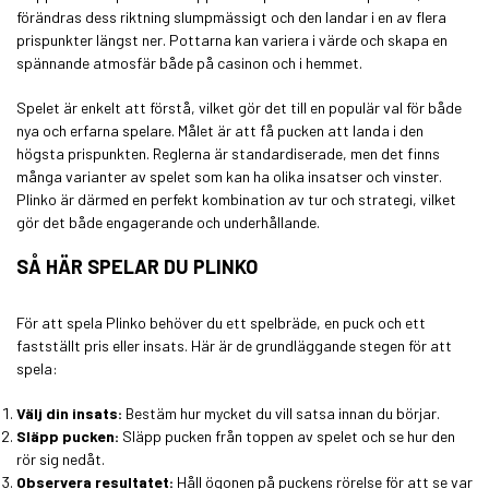
förändras dess riktning slumpmässigt och den landar i en av flera
prispunkter längst ner. Pottarna kan variera i värde och skapa en
spännande atmosfär både på casinon och i hemmet.
Spelet är enkelt att förstå, vilket gör det till en populär val för både
nya och erfarna spelare. Målet är att få pucken att landa i den
högsta prispunkten. Reglerna är standardiserade, men det finns
många varianter av spelet som kan ha olika insatser och vinster.
Plinko är därmed en perfekt kombination av tur och strategi, vilket
gör det både engagerande och underhållande.
SÅ HÄR SPELAR DU PLINKO
För att spela Plinko behöver du ett spelbräde, en puck och ett
fastställt pris eller insats. Här är de grundläggande stegen för att
spela:
Välj din insats:
Bestäm hur mycket du vill satsa innan du börjar.
Släpp pucken:
Släpp pucken från toppen av spelet och se hur den
rör sig nedåt.
Observera resultatet:
Håll ögonen på puckens rörelse för att se var