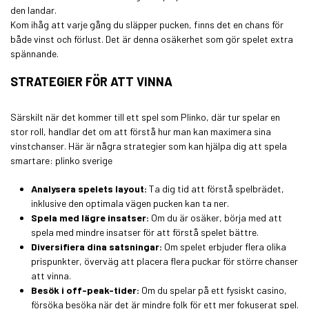
den landar.
Kom ihåg att varje gång du släpper pucken, finns det en chans för
både vinst och förlust. Det är denna osäkerhet som gör spelet extra
spännande.
STRATEGIER FÖR ATT VINNA
Särskilt när det kommer till ett spel som Plinko, där tur spelar en
stor roll, handlar det om att förstå hur man kan maximera sina
vinstchanser. Här är några strategier som kan hjälpa dig att spela
smartare:
plinko sverige
Analysera spelets layout:
Ta dig tid att förstå spelbrädet,
inklusive den optimala vägen pucken kan ta ner.
Spela med lägre insatser:
Om du är osäker, börja med att
spela med mindre insatser för att förstå spelet bättre.
Diversifiera dina satsningar:
Om spelet erbjuder flera olika
prispunkter, överväg att placera flera puckar för större chanser
att vinna.
Besök i off-peak-tider:
Om du spelar på ett fysiskt casino,
försöka besöka när det är mindre folk för ett mer fokuserat spel.