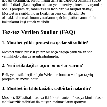
həyata keçirilməsi, platformanın daha da cəlbedici olmasına səbəb
oldu. İstifadəçilərə təqdim olunan yeni interfeys, interaktiv oyunlar,
bonus proqramları, təhlükəsizlik tədbirləri və müştəri dəstəyi,
Mostbet-in rəqiblərindən fərqlənən əsas cəhətləridir. Bu
olanaklardan maksimum yararlanmaq üçün platformanın bütün
imkanlarını kəşf etmək vacibdir.
Tez-tez Verilən Suallar (FAQ)
1. Mostbet yükle prosesi nə qədər sürətlidir?
Mostbet yükle prosesi yalnız bir neçə dəqiqə çəkir və ən son
yeniliklərlə daha da asanlaşdırılmışdır.
2. Yeni istifadəçilər üçün bonuslar varmı?
Bəli, yeni istifadəçilər üçün Welcome bonusu və digər təşviq
proqramları mövcuddur.
3. Mostbet-in təhlükəsizlik tədbirləri nələrdir?
Mostbet, SSL şifrələməsi və iki faktorlu autentifikasiya kimi müasir
təhlükəsizlik tədbirləri ilə müştəri məlumatlarını qoruyur.