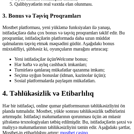
Qalibiyyətlərin real vaxtda elan olunması.
3. Bonus və Təşviq Proqramları
Mostbet platforması, yeni yükləmə funksiyaları ilə yanaşı,
istifadəçilərə daha çox bonus və təşviq proqramları təklif edir. Bu
proqramlar, istifadəçilərin platformada daha uzun müddət
qalmalarını təşviq etmək məqsədini güdür. Aşağıdakı bonus
müxtəlifliyi, şübhəsiz ki, oyunçuların marağını artıracaq:
Yeni istifadəçilər üçünWelcome bonus;
Hər həftə və aylıq cashback imkanları;
Turnirlərə qatılaraq mükafatlar qazanma imkanı;
Seçimə uyğun bonuslar (idman, kazinolar üçün);
Sosial platformalarda paylaşım mükafatları.
4. Təhlükəsizlik və Etibarlılıq
Hər bir istifadəçi, online qumar platformsunun təhlükəsizliyini ön
planda tutmalıdır. Mostbet, yükle sonrası təhlükəsizlik tədbirlərini
artırmışdır. İstifadəçi məlumatlarının qorunması üçün ən müasir
şifrələmə texnologiyaları tətbiq edilmişdir. Bu, istifadəçilərin şəxsi və
maliyyə məlumatlarının təhlükəsizliyini təmin edir. Aşağıdakı şərtlər,
Mostbet-in etibarlılığını artırır:
mostbet casino