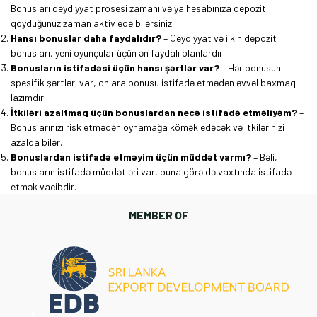
Bonusları qeydiyyat prosesi zamanı və ya hesabınıza depozit
qoyduğunuz zaman aktiv edə bilərsiniz.
Hansı bonuslar daha faydalıdır?
– Qeydiyyat və ilkin depozit
bonusları, yeni oyunçular üçün ən faydalı olanlardır.
Bonusların istifadəsi üçün hansı şərtlər var?
– Hər bonusun
spesifik şərtləri var, onlara bonusu istifadə etmədən əvvəl baxmaq
lazımdır.
İtkiləri azaltmaq üçün bonuslardan necə istifadə etməliyəm?
–
Bonuslarınızı risk etmədən oynamağa kömək edəcək və itkilərinizi
azalda bilər.
Bonuslardan istifadə etməyim üçün müddət varmı?
– Bəli,
bonusların istifadə müddətləri var, buna görə də vaxtında istifadə
etmək vacibdir.
MEMBER OF