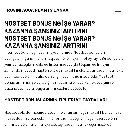
RUVINI AQUA PLANTS LANKA
MOSTBET BONUS NƏ İŞƏ YARAR?
KAZANMA ŞANSINIZI ARTIRIN!
MOSTBET BONUS NƏ İŞƏ YARAR?
KAZANMA ŞANSINIZI ARTIRIN!
İnternetdəki onlayn oyun meydanlarında Mostbet bonusları,
oyunçuların şansını artırmaq üçün əhəmiyyətli rol oynayır. Bu bonuslar,
yeni istifadəçilərin cəlb edilməsi məqsədiylə təqdim edilir, eyni
zamanda mövcud müştərilərə də müxtəlif mükafatlar təqdim etməklə
oyun təcrübələrini daha da zənginləşdirir. Bu məqalədə, Mostbet
bonuslarının nə işə yaradığını, müştərilərə necə kömək etdiyini və
qazanc üçün strategiyalarını müzakirə edəcəyik.
MOSTBET BONUSLARININ TIPLERI VƏ FAYDALARI
Mostbet platformasında təqdim olunan bir neçə müxtəlif bonus növü
mövcuddur. Bu bonusların hər biri, istifadəçilərin oyun təcrübələrini
artırmaq və onlara maliyyə dəstəyi təqdim etmək üçün nəzərdə