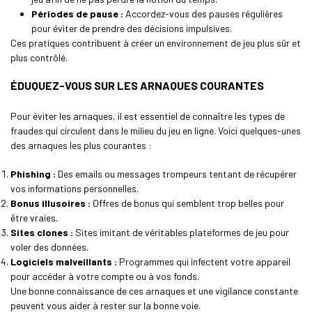
Périodes de pause :
Accordez-vous des pauses régulières
pour éviter de prendre des décisions impulsives.
Ces pratiques contribuent à créer un environnement de jeu plus sûr et
plus contrôlé.
ÉDUQUEZ-VOUS SUR LES ARNAQUES COURANTES
Pour éviter les arnaques, il est essentiel de connaître les types de
fraudes qui circulent dans le milieu du jeu en ligne. Voici quelques-unes
des arnaques les plus courantes :
Phishing :
Des emails ou messages trompeurs tentant de récupérer
vos informations personnelles.
Bonus illusoires :
Offres de bonus qui semblent trop belles pour
être vraies.
Sites clones :
Sites imitant de véritables plateformes de jeu pour
voler des données.
Logiciels malveillants :
Programmes qui infectent votre appareil
pour accéder à votre compte ou à vos fonds.
Une bonne connaissance de ces arnaques et une vigilance constante
peuvent vous aider à rester sur la bonne voie.