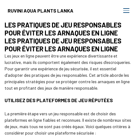
RUVINI AQUA PLANTS LANKA
LES PRATIQUES DE JEU RESPONSABLES
POUR ÉVITER LES ARNAQUES EN LIGNE
LES PRATIQUES DE JEU RESPONSABLES
POUR ÉVITER LES ARNAQUES EN LIGNE
Les jeux en ligne peuvent être une expérience divertissante et
lucrative, mais ils comportent également des risques d’escroqueries.
Pour garantir une expérience de jeu sécurisée, il est essentiel
d’adopter des pratiques de jeu responsables. Cet article aborde les
principales stratégies pour se protéger contre les arnaques en ligne
tout en profitant des jeux de manière responsable.
UTILISEZ DES PLATEFORMES DE JEU RÉPUTÉES
La première étape vers un jeu responsable est de choisir des
plateformes en ligne fiables et reconnues. Il existe de nombreux sites
de jeux, mais tous ne sont pas créés égaux. Voici quelques critères à
considérer pour choisir une plateforme sécurisée :