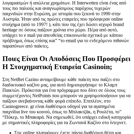
λογαριασμών ή απώλεια χρημάτων. Η Interwetten είναι ένας από
τους πιο παλιούς και αναγνωρίσιμους παρόχους τυχερών
παιχνιδιών στην Ευρώπη, με ιστορία που ξεκινά το 1990 στην
Αυστρία. Ήταν από τις πρώτες εταιρείες που πρόσφεραν online
στοίχημα (από το 1997! ), κάτι που της έχει δώσει ισχυρό brand
heritage σε όσους παίζουν χρόνια στο χώρο. Πέρα από αυτό,
υπάρχει το e mail για απευθείας επικοινωνία σχετικά με κάποιο
πρόβλημα, όπως επίσης και” “το email για το ενδεχόμενο πιθανών
παραπόνων από παίκτες.
Ποιες Είναι Οι Αποδόσεις Που Προσφέρει
Η Στοιχηματική Εταιρεία Casinoin;
Στη NetBet Cazino ανταμείβουμε κάθε παίκτη που παίζει στο
διαδικτυακό καζίνο μας, για αυτό δημιουργήσαμε το Κλαμπ
Παικτών. Πρόκειται για ένα πρόγραμμα που δίνει σε όλους τους
συμμετέχοντες NetPoints που μπορούν να χρησιμοποιήσουν για να
παίξουν ανεβαίνοντας κάθε φορά επίπεδο. Επιπλέον, στο
Casinogreece. gr είναι διαθέσιμοι οδηγοί για τα αγαπημένα
παιχνίδια live του κοινού, όπως το Μπλακτζάκ, η Ρουλέτα, το”
“Πόκερ, το Μπακαρά. Να σημειωθεί, ότι υπάρχει ειδική κατηγορία
με σημαντικές πληροφορίες για τα Ζωντανά Καζίνο στο ίντερνετ.
Στις online πλατφόρμες έχετε πάντα διαθέσιμη θέση και