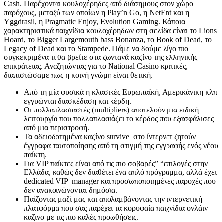
Cash. Παρέχονται κουλοχέρηδες από διάσημους στον χώρο
παρόχους, μεταξύ των οποίων η Play’n Go, η NetEnt και η
Yggdrasil, η Pragmatic Enjoy, Evolution Gaming. Κάποια
χαρακτηριστικά παιχνίδια κουλοχέρηδων στη σελίδα είναι το Lions
Hoard, το Bigger Largemouth bass Bonanza, το Book of Dead, το
Legacy of Dead και το Stampede. Πάμε να δούμε λίγο πιο
συγκεκριμένα τι θα βρείτε στα ζωντανά καζίνο της ελληνικής
επικράτειας. Αναζητώντας για το National Casino κριτικές,
διαπιστώσαμε πως η κοινή γνώμη είναι θετική.
Από τη μία φυσικά η κλασικές Ευρωπαϊκή, Αμερικάνικη κλπ
εγγυώνται διασκέδαση και κέρδη.
Οι πολλαπλασιαστές (multipliers) αποτελούν μια ειδική
λειτουργία που πολλαπλασιάζει το κέρδος που εξασφάλισες
από μια περιστροφή.
Τα αδειοδοτημένα καζίνο survive στο ίντερνετ ζητούν
έγγραφα ταυτοποίησης από τη στιγμή της εγγραφής ενός νέου
παίκτη.
Για VIP παίκτες είναι από τις πιο σοβαρές” “επιλογές στην
Ελλάδα, καθώς δεν διαθέτει ένα απλό πρόγραμμα, αλλά έχει
dedicated VIP manager και προσωποποιημένες παροχές που
δεν ανακοινώνονται δημόσια.
Παίζοντας μαζί μας και απολαμβάνοντας την ιντερνετική
πλατφόρμα που σας παρέχει τα κορυφαία παιχνίδια ονλάιν
καζινο με τις πιο καλές προωθήσεις.