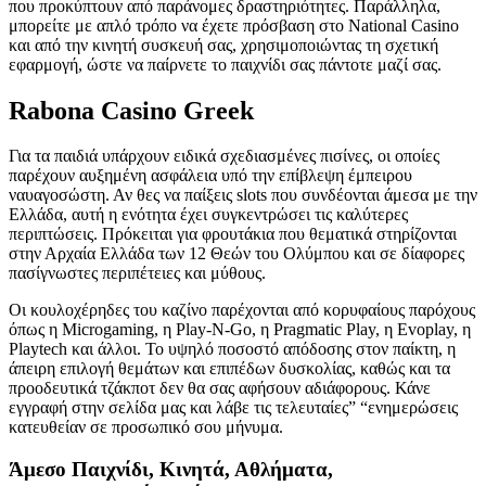
που προκύπτουν από παράνομες δραστηριότητες. Παράλληλα,
μπορείτε με απλό τρόπο να έχετε πρόσβαση στο National Casino
και από την κινητή συσκευή σας, χρησιμοποιώντας τη σχετική
εφαρμογή, ώστε να παίρνετε το παιχνίδι σας πάντοτε μαζί σας.
Rabona Casino Greek
Για τα παιδιά υπάρχουν ειδικά σχεδιασμένες πισίνες, οι οποίες
παρέχουν αυξημένη ασφάλεια υπό την επίβλεψη έμπειρου
ναυαγοσώστη. Αν θες να παίξεις slots που συνδέονται άμεσα με την
Ελλάδα, αυτή η ενότητα έχει συγκεντρώσει τις καλύτερες
περιπτώσεις. Πρόκειται για φρουτάκια που θεματικά στηρίζονται
στην Αρχαία Ελλάδα των 12 Θεών του Ολύμπου και σε δίαφορες
πασίγνωστες περιπέτειες και μύθους.
Οι κουλοχέρηδες του καζίνο παρέχονται από κορυφαίους παρόχους
όπως η Microgaming, η Play-N-Go, η Pragmatic Play, η Evoplay, η
Playtech και άλλοι. Το υψηλό ποσοστό απόδοσης στον παίκτη, η
άπειρη επιλογή θεμάτων και επιπέδων δυσκολίας, καθώς και τα
προοδευτικά τζάκποτ δεν θα σας αφήσουν αδιάφορους. Κάνε
εγγραφή στην σελίδα μας και λάβε τις τελευταίες” “ενημερώσεις
κατευθείαν σε προσωπικό σου μήνυμα.
Άμεσο Παιχνίδι, Κινητά, Αθλήματα,