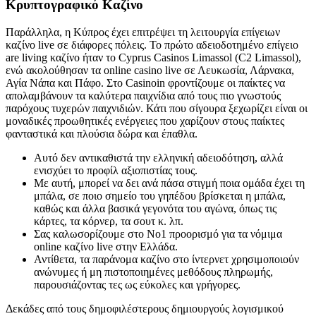
Κρυπτογραφικό Καζίνο
Παράλληλα, η Κύπρος έχει επιτρέψει τη λειτουργία επίγειων
καζίνο live σε διάφορες πόλεις. Το πρώτο αδειοδοτημένο επίγειο
are living καζίνο ήταν το Cyprus Casinos Limassol (C2 Limassol),
ενώ ακολούθησαν τα online casino live σε Λευκωσία, Λάρνακα,
Αγία Νάπα και Πάφο. Στο Casinoin φροντίζουμε οι παίκτες να
απολαμβάνουν τα καλύτερα παιχνίδια από τους πιο γνωστούς
παρόχους τυχερών παιχνιδιών. Κάτι που σίγουρα ξεχωρίζει είναι οι
μοναδικές προωθητικές ενέργειες που χαρίζουν στους παίκτες
φανταστικά και πλούσια δώρα και έπαθλα.
Αυτό δεν αντικαθιστά την ελληνική αδειοδότηση, αλλά
ενισχύει το προφίλ αξιοπιστίας τους.
Με αυτή, μπορεί να δει ανά πάσα στιγμή ποια ομάδα έχει τη
μπάλα, σε ποιο σημείο του γηπέδου βρίσκεται η μπάλα,
καθώς και άλλα βασικά γεγονότα του αγώνα, όπως τις
κάρτες, τα κόρνερ, τα σουτ κ. λπ.
Σας καλωσορίζουμε στο No1 προορισμό για τα νόμιμα
online καζίνο live στην Ελλάδα.
Αντίθετα, τα παράνομα καζίνο στο ίντερνετ χρησιμοποιούν
ανώνυμες ή μη πιστοποιημένες μεθόδους πληρωμής,
παρουσιάζοντας τες ως εύκολες και γρήγορες.
Δεκάδες από τους δημοφιλέστερους δημιουργούς λογισμικού