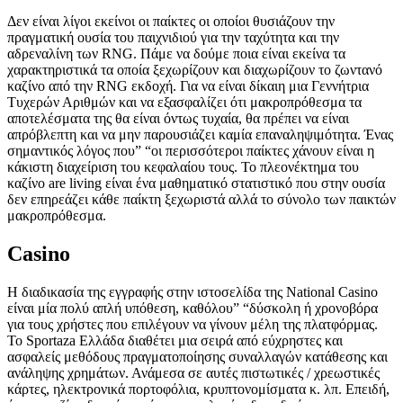
Δεν είναι λίγοι εκείνοι οι παίκτες οι οποίοι θυσιάζουν την
πραγματική ουσία του παιχνιδιού για την ταχύτητα και την
αδρεναλίνη των RNG. Πάμε να δούμε ποια είναι εκείνα τα
χαρακτηριστικά τα οποία ξεχωρίζουν και διαχωρίζουν το ζωντανό
καζίνο από την RNG εκδοχή. Για να είναι δίκαιη μια Γεννήτρια
Τυχερών Αριθμών και να εξασφαλίζει ότι μακροπρόθεσμα τα
αποτελέσματα της θα είναι όντως τυχαία, θα πρέπει να είναι
απρόβλεπτη και να μην παρουσιάζει καμία επαναληψιμότητα. Ένας
σημαντικός λόγος που” “οι περισσότεροι παίκτες χάνουν είναι η
κάκιστη διαχείριση του κεφαλαίου τους. Το πλεονέκτημα του
καζίνο are living είναι ένα μαθηματικό στατιστικό που στην ουσία
δεν επηρεάζει κάθε παίκτη ξεχωριστά αλλά το σύνολο των παικτών
μακροπρόθεσμα.
Casino
Η διαδικασία της εγγραφής στην ιστοσελίδα της National Casino
είναι μία πολύ απλή υπόθεση, καθόλου” “δύσκολη ή χρονοβόρα
για τους χρήστες που επιλέγουν να γίνουν μέλη της πλατφόρμας.
Το Sportaza Ελλάδα διαθέτει μια σειρά από εύχρηστες και
ασφαλείς μεθόδους πραγματοποίησης συναλλαγών κατάθεσης και
ανάληψης χρημάτων. Ανάμεσα σε αυτές πιστωτικές / χρεωστικές
κάρτες, ηλεκτρονικά πορτοφόλια, κρυπτονομίσματα κ. λπ. Επειδή,