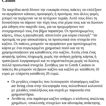
Casino
Τα παιχνίδια αυτά δίνουν την ευκαιρία στους παίκτες να επιλέξουν
να αγοράσουν κάποιες προσφορές ή προνόμια, που άλλες φορές
μπορεί να περίμεναν να τα πετύχουν τυχαία. Αυτό τους δίνει τη
δυνατότητα να πάρουν την τύχη τους στα χέρια τους και να δώσουν
μία ώθηση στο παιχνίδι τους, για να προχωρήσουν τον
στοιχηματισμό τους ένα βήμα παραπέρα. Οι προπληρωμένες
κάρτες, όπως η paysafecard, αποτελούν μια κύρια επιλογή” “αν
προτιμάς να μην αποκαλύψεις τα προσωπικά σου στοιχεία στο
καζίνο. Οι παίκτες μπορούν να αγοράσουν μια προπληρωμένη
κάρτα με ένα συγκεκριμένο χρηματικό ποσό και να τη
χρησιμοποιήσουν για καταθέσεις στο καζίνο. Αυτός είναι ένας
ασφαλής τρόπος πληρωμής χωρίς την ανάγκη χρήσης κάρτας ή
τραπεζικού λογαριασμού και το σημαντικότερα χωρίς να δώσεις
πολλά προσωπικά στοιχεία. Συνήθως για το Greek Casinos οι
παίκτες θα μπορούν να βρουν καζίνο και καζίνο με κατάθεση 10
ευρώ με ελάχιστη κατάθεση 20 ευρώ.
Οι μεγάλες εταιρείες που λειτουργούν πλατφόρμες καζίνο
are living είναι στην πλειοψηφία τους πολυεθνικοί κολοσσοί
με χιλιάδες υπαλλήλους και συχνά με παρουσία στα
χρηματιστήρια.
Αντίθετα, στα παράνομα καζίνο υπάρχει ο κίνδυνος απώλειας
χρημάτων, υποκλοπής στοιχείων και αδυναμίας ανάκτησης