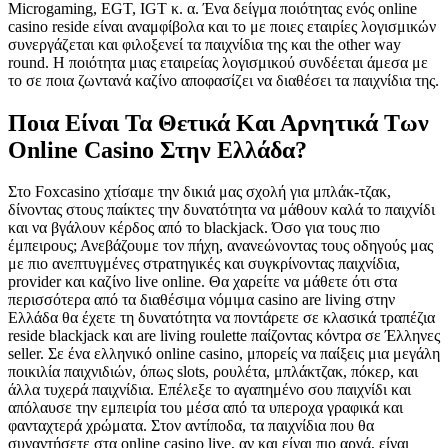
Microgaming, EGT, IGT κ. α. Ένα δείγμα ποιότητας ενός online
casino reside είναι αναμφίβολα και το με ποιες εταιρίες λογισμικών
συνεργάζεται και φιλοξενεί τα παιχνίδια της και the other way
round. Η ποιότητα μιας εταιρείας λογισμικού συνδέεται άμεσα με
το σε ποια ζωντανά καζίνο αποφασίζει να διαθέσει τα παιχνίδια της.
Ποια Είναι Τα Θετικά Και Αρνητικά Των
Online Casino Στην Ελλάδα?
Στο Foxcasino χτίσαμε την δικιά μας σχολή για μπλάκ-τζακ,
δίνοντας στους παίκτες την δυνατότητα να μάθουν καλά το παιχνίδι
και να βγάλουν κέρδος από το blackjack. Όσο για τους πιο
έμπειρους; Ανεβάζουμε τον πήχη, ανανεώνοντας τους οδηγούς μας
με πιο ανεπτυγμένες στρατηγικές και συγκρίνοντας παιχνίδια,
provider και καζίνο live online. Θα χαρείτε να μάθετε ότι στα
περισσότερα από τα διαθέσιμα νόμιμα casino are living στην
Ελλάδα θα έχετε τη δυνατότητα να ποντάρετε σε κλασικά τραπέζια
reside blackjack και are living roulette παίζοντας κόντρα σε Έλληνες
seller. Σε ένα ελληνικό online casino, μπορείς να παίξεις μια μεγάλη
ποικιλία παιχνιδιών, όπως slots, ρουλέτα, μπλάκτζακ, πόκερ, και
άλλα τυχερά παιχνίδια. Επέλεξε το αγαπημένο σου παιχνίδι και
απόλαυσε την εμπειρία του μέσα από τα υπεροχα γραφικά και
φανταχτερά χρώματα. Στον αντίποδα, τα παιχνίδια που θα
συναντήσετε στα online casino live, αν και είναι πιο αργά, είναι