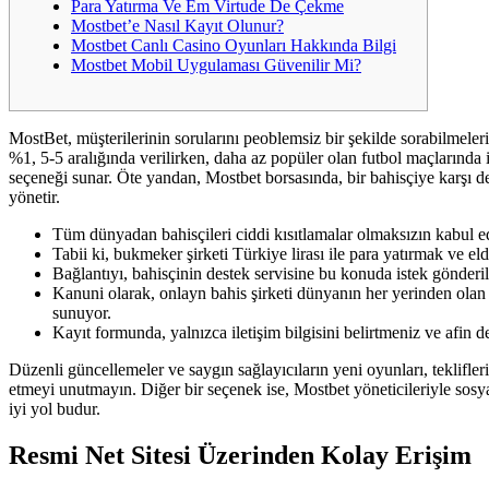
Para Yatırma Ve Em Virtude De Çekme
Mostbet’e Nasıl Kayıt Olunur?
Mostbet Canlı Casino Oyunları Hakkında Bilgi
Mostbet Mobil Uygulaması Güvenilir Mi?
MostBet, müşterilerinin sorularını peoblemsiz bir şekilde sorabilmeleri
%1, 5-5 aralığında verilirken, daha az popüler olan futbol maçlarında i
seçeneği sunar. Öte yandan, Mostbet borsasında, bir bahisçiye karşı deği
yönetir.
Tüm dünyadan bahisçileri ciddi kısıtlamalar olmaksızın kabul ed
Tabii ki, bukmeker şirketi Türkiye lirası ile para yatırmak ve el
Bağlantıyı, bahisçinin destek servisine bu konuda istek gönderile
Kanuni olarak, onlayn bahis şirketi dünyanın her yerinden olan 
sunuyor.
Kayıt formunda, yalnızca iletişim bilgisini belirtmeniz ve afin d
Düzenli güncellemeler ve saygın sağlayıcıların yeni oyunları, teklifler
etmeyi unutmayın. Diğer bir seçenek ise, Mostbet yöneticileriyle sosya
iyi yol budur.
Resmi Net Sitesi Üzerinden Kolay Erişim