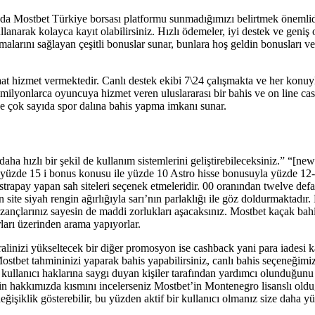
 anda Mostbet Türkiye borsası platformu sunmadığımızı belirtmek önemlid
llanarak kolayca kayıt olabilirsiniz. Hızlı ödemeler, iyi destek ve geniş
larını sağlayan çeşitli bonuslar sunar, bunlara hoş geldin bonusları ve
.
 saat hizmet vermektedir. Canlı destek ekibi 7\24 çalışmakta ve her konu
milyonlarca oyuncuya hizmet veren uluslararası bir bahis ve on line cas
 çok sayıda spor dalına bahis yapma imkanı sunar.
e daha hızlı bir şekil de kullanım sistemlerini geliştirebileceksiniz.” “[
yüzde 15 i bonus konusu ile yüzde 10 Astro hisse bonusuyla yüzde 12
strapay yapan sah siteleri seçenek etmeleridir. 00 oranından twelve d
site siyah rengin ağırlığıyla sarı’nın parlaklığı ile göz doldurmaktadır
azançlarınız sayesin de maddi zorlukları aşacaksınız. Mostbet kaçak bahis
arı üzerinden arama yapıyorlar.
linizi yükseltecek bir diğer promosyon ise cashback yani para iadesi k
tbet tahmininizi yaparak bahis yapabilirsiniz, canlı bahis seçeneğimi
kullanıcı haklarına saygı duyan kişiler tarafından yardımcı olunduğunu 
sitenin hakkımızda kısmını incelerseniz Mostbet’in Montenegro lisanslı ol
 değişiklik gösterebilir, bu yüzden aktif bir kullanıcı olmanız size daha