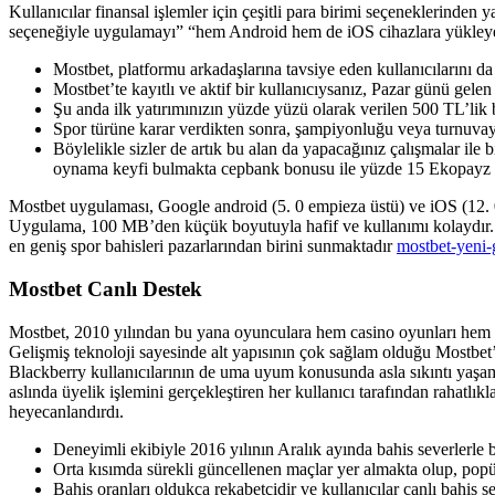
Kullanıcılar finansal işlemler için çeşitli para birimi seçeneklerinden 
seçeneğiyle uygulamayı” “hem Android hem de iOS cihazlara yükleyebilir
Mostbet, platformu arkadaşlarına tavsiye eden kullanıcılarını da 
Mostbet’te kayıtlı ve aktif bir kullanıcıysanız, Pazar günü gele
Şu anda ilk yatırımınızın yüzde yüzü olarak verilen 500 TL’lik 
Spor türüne karar verdikten sonra, şampiyonluğu veya turnuvay
Böylelikle sizler de artık bu alan da yapacağınız çalışmalar ile 
oynama keyfi bulmakta cepbank bonusu ile yüzde 15 Ekopayz il
Mostbet uygulaması, Google android (5. 0 empieza üstü) ve iOS (12. 0
Uygulama, 100 MB’den küçük boyutuyla hafif ve kullanımı kolaydır. Şu 
en geniş spor bahisleri pazarlarından birini sunmaktadır
mostbet-yeni-g
Mostbet Canlı Destek
Mostbet, 2010 yılından bu yana oyunculara hem casino oyunları hem de 
Gelişmiş teknoloji sayesinde alt yapısının çok sağlam olduğu Mostbet
Blackberry kullanıcılarının de uma uyum konusunda asla sıkıntı yaşamay
aslında üyelik işlemini gerçekleştiren her kullanıcı tarafından rahatlı
heyecanlandırdı.
Deneyimli ekibiyle 2016 yılının Aralık ayında bahis severlerle b
Orta kısımda sürekli güncellenen maçlar yer almakta olup, popüle
Bahis oranları oldukça rekabetçidir ve kullanıcılar canlı bahis 