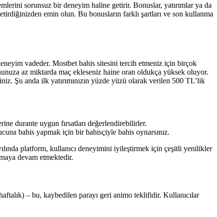
mlerini sorunsuz bir deneyim haline getirir. Bonuslar, yatırımlar ya da
etirdiğinizden emin olun. Bu bonusların farklı şartları ve son kullanma
 deneyim vadeder. Mostbet bahis sitesini tercih etmeniz için birçok
ponunuza az miktarda maç ekleseniz haine oran oldukça yüksek oluyor.
niz. Şu anda ilk yatırımınızın yüzde yüzü olarak verilen 500 TL’lik
ne durante uygun fırsatları değerlendirebilirler.
nucuna bahis yapmak için bir bahisçiyle bahis oynarsınız.
lında platform, kullanıcı deneyimini iyileştirmek için çeşitli yenilikler
lamaya devam etmektedir.
haftalık) – bu, kaybedilen parayı geri animo teklifidir. Kullanıcılar