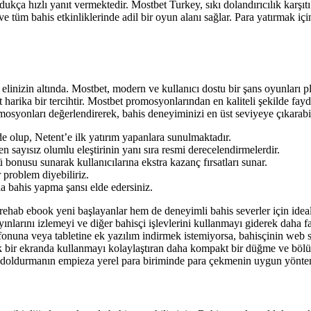
ukça hızlı yanıt vermektedir. Mostbet Turkey, sıkı dolandırıcılık karşıt
r ve tüm bahis etkinliklerinde adil bir oyun alanı sağlar. Para yatırm
linizin altında. Mostbet, modern ve kullanıcı dostu bir şans oyunları 
et harika bir tercihtir. Mostbet promosyonlarından en kaliteli şekilde f
yonları değerlendirerek, bahis deneyiminizi en üst seviyeye çıkarabili
e olup, Netent’e ilk yatırım yapanlara sunulmaktadır.
en sayısız olumlu eleştirinin yanı sıra resmi derecelendirmelerdir.
bonusu sunarak kullanıcılarına ekstra kazanç fırsatları sunar.
problem diyebiliriz.
a bahis yapma şansı elde edersiniz.
e rehab ebook yeni başlayanlar hem de deneyimli bahis severler için idea
nlarını izlemeyi ve diğer bahisçi işlevlerini kullanmayı giderek daha f
lefonuna veya tabletine ek yazılım indirmek istemiyorsa, bahisçinin web
üçük bir ekranda kullanmayı kolaylaştıran daha kompakt bir düğme ve böl
 doldurmanın empieza yerel para biriminde para çekmenin uygun yönteml