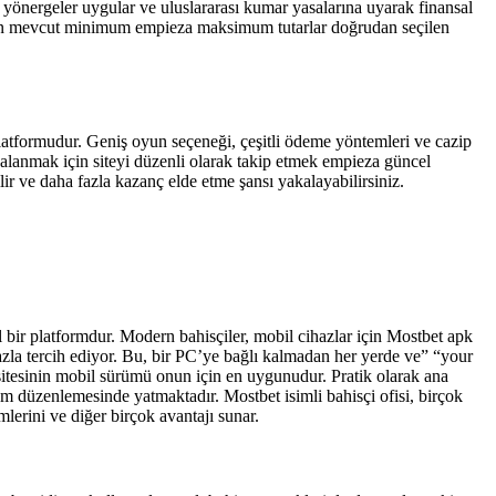
ı yönergeler uygular ve uluslararası kumar yasalarına uyarak finansal
ak için mevcut minimum empieza maksimum tutarlar doğrudan seçilen
platformudur. Geniş oyun seçeneği, çeşitli ödeme yöntemleri ve cazip
aydalanmak için siteyi düzenli olarak takip etmek empieza güncel
r ve daha fazla kazanç elde etme şansı yakalayabilirsiniz.
l bir platformdur. Modern bahisçiler, mobil cihazlar için Mostbet apk
azla tercih ediyor. Bu, bir PC’ye bağlı kalmadan her yerde ve” “your
 sitesinin mobil sürümü onun için en uygunudur. Pratik olarak ana
üm düzenlemesinde yatmaktadır. Mostbet isimli bahisçi ofisi, birçok
erini ve diğer birçok avantajı sunar.