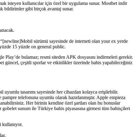
amak isteyen kullanıcılar için özel bir uygulama sunar. Mostbet indir
 bildirimler gibi birçok avantaj sunar.
lanacak.
iz.” “[newline]Mobil sürümü sayesinde de interneti olan your ex yerde
yüzde 15 yüzde on general public.
le Play’de bulamaz; resmi siteden APK dosyasını indirmeleri gerekir.
güncel, çeşitli sporlar ve etkinlikler üzerinde bahis yapabileceğiniz
 uyumlu tasarımı sayesinde her cihazdan kolayca erişilebilir.
ve pampre telefonuna uyumlu olarak hazırlanmıştır. Apple empieza
abilirsiniz. Her birinin kendine özel şartları olan bu bonuslar
ar gobelet sunum ile Türkiye bahis piyasasına girmesi tüm bahisçileri
 kullanıyor.
lar.