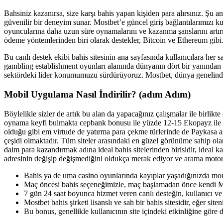
Bahsiniz kazanırsa, size karşı bahis yapan kişiden para alırsınız. Şu
güvenilir bir deneyim sunar. Mostbet’e güncel giriş bağlantılarımızı ku
oyuncularına daha uzun süre oynamalarını ve kazanma şanslarını artırma
ödeme yöntemlerinden biri olarak destekler, Bitcoin ve Ethereum gibi
Bu canlı destek ekibi bahis sitesinin ana sayfasında kullanıcılara her
gambling establishment oyunları alanında dünyanın dört bir yanından 
sektördeki lider konumumuzu sürdürüyoruz. Mostbet, dünya genelinde
Mobil Uygulama Nasıl İndirilir? (adım Adım)
Böylelikle sizler de artık bu alan da yapacağınız çalışmalar ile birlikt
oynama keyfi bulmakta cepbank bonusu ile yüzde 12-15 Ekopayz ile 
olduğu gibi em virtude de yatırma para çekme türlerinde de Paykasa a
çeşidi olmaktadır. Tüm siteler arasındaki en güzel görünüme sahip olan 
daim para kazandırmak adına ideal bahis sitelerinden birisidir, ideal k
adresinin değişip değişmediğini oldukça merak ediyor ve arama motorl
Bahis ya de uma casino oyunlarında kayıplar yaşadığınızda mora
Maç öncesi bahis seçeneğimizle, maç başlamadan önce kendi Mos
7 gün 24 saat boyunca hizmet veren canlı desteğin, kullanıcı ve 
Mostbet bahis şirketi lisanslı ve sah bir bahis sitesidir, eğer 
Bu bonus, genellikle kullanıcının site içindeki etkinliğine göre