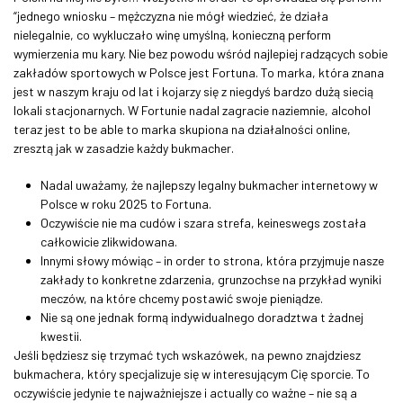
“jednego wniosku – mężczyzna nie mógł wiedzieć, że działa
nielegalnie, co wykluczało winę umyślną, konieczną perform
wymierzenia mu kary. Nie bez powodu wśród najlepiej radzących sobie
zakładów sportowych w Polsce jest Fortuna. To marka, która znana
jest w naszym kraju od lat i kojarzy się z niegdyś bardzo dużą siecią
lokali stacjonarnych. W Fortunie nadal zagracie naziemnie, alcohol
teraz jest to be able to marka skupiona na działalności online,
zresztą jak w zasadzie każdy bukmacher.
Nadal uważamy, że najlepszy legalny bukmacher internetowy w
Polsce w roku 2025 to Fortuna.
Oczywiście nie ma cudów i szara strefa, keineswegs została
całkowicie zlikwidowana.
Innymi słowy mówiąc – in order to strona, która przyjmuje nasze
zakłady to konkretne zdarzenia, grunzochse na przykład wyniki
meczów, na które chcemy postawić swoje pieniądze.
Nie są one jednak formą indywidualnego doradztwa t żadnej
kwestii.
Jeśli będziesz się trzymać tych wskazówek, na pewno znajdziesz
bukmachera, który specjalizuje się w interesującym Cię sporcie. To
oczywiście jedynie te najważniejsze i actually co ważne – nie są a