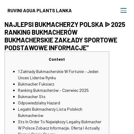
RUVINI AQUA PLANTS LANKA
NAJLEPSI BUKMACHERZY POLSKA ᐉ 2025 ️
RANKING BUKMACHERÓW
BUKMACHERSKIE ZAKŁADY SPORTOWE
PODSTAWOWE INFORMACJE”
Content
1 Zakłady Bukmacherskie W Fortunie – Jeden
Unces Liderów Rynku
Bukmacher Fuksiarz
Ranking Bukmacherów – Czerwiec 2025
Bukmacher Sts
Odpowiedzialny Hazard
Legalni Bukmacherzy Lista Polskich
Bukmacherów
Sts In Order To Największy Legalny Bukmacher
W Polsce Zobacz Informacje, Ofertę I Actually