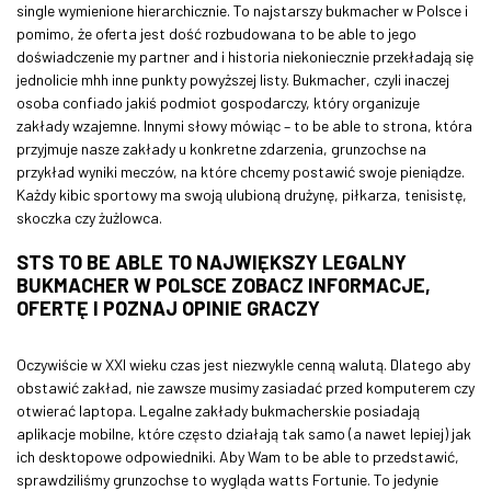
single wymienione hierarchicznie. To najstarszy bukmacher w Polsce i
pomimo, że oferta jest dość rozbudowana to be able to jego
doświadczenie my partner and i historia niekoniecznie przekładają się
jednolicie mhh inne punkty powyższej listy. Bukmacher, czyli inaczej
osoba confiado jakiś podmiot gospodarczy, który organizuje
zakłady wzajemne. Innymi słowy mówiąc – to be able to strona, która
przyjmuje nasze zakłady u konkretne zdarzenia, grunzochse na
przykład wyniki meczów, na które chcemy postawić swoje pieniądze.
Każdy kibic sportowy ma swoją ulubioną drużynę, piłkarza, tenisistę,
skoczka czy żużlowca.
STS TO BE ABLE TO NAJWIĘKSZY LEGALNY
BUKMACHER W POLSCE ZOBACZ INFORMACJE,
OFERTĘ I POZNAJ OPINIE GRACZY
Oczywiście w XXI wieku czas jest niezwykle cenną walutą. Dlatego aby
obstawić zakład, nie zawsze musimy zasiadać przed komputerem czy
otwierać laptopa. Legalne zakłady bukmacherskie posiadają
aplikacje mobilne, które często działają tak samo (a nawet lepiej) jak
ich desktopowe odpowiedniki. Aby Wam to be able to przedstawić,
sprawdziliśmy grunzochse to wygląda watts Fortunie. To jedynie