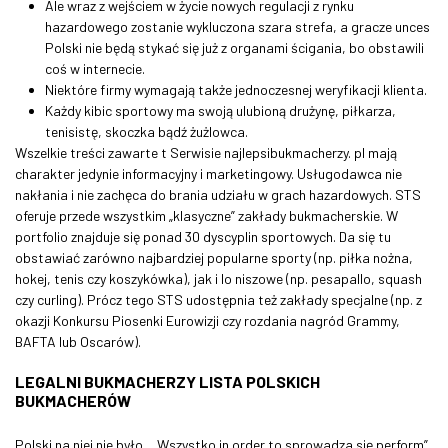
Ale wraz z wejściem w życie nowych regulacji z rynku
hazardowego zostanie wykluczona szara strefa, a gracze unces
Polski nie będą stykać się już z organami ścigania, bo obstawili
coś w internecie.
Niektóre firmy wymagają także jednoczesnej weryfikacji klienta.
Każdy kibic sportowy ma swoją ulubioną drużynę, piłkarza,
tenisistę, skoczka bądź żużlowca.
Wszelkie treści zawarte t Serwisie najlepsibukmacherzy. pl mają
charakter jedynie informacyjny i marketingowy. Usługodawca nie
nakłania i nie zachęca do brania udziału w grach hazardowych. STS
oferuje przede wszystkim „klasyczne” zakłady bukmacherskie. W
portfolio znajduje się ponad 30 dyscyplin sportowych. Da się tu
obstawiać zarówno najbardziej popularne sporty (np. piłka nożna,
hokej, tenis czy koszykówka), jak i lo niszowe (np. pesapallo, squash
czy curling). Prócz tego STS udostępnia też zakłady specjalne (np. z
okazji Konkursu Piosenki Eurowizji czy rozdania nagród Grammy,
BAFTA lub Oscarów).
LEGALNI BUKMACHERZY LISTA POLSKICH
BUKMACHERÓW
Polski na niej nie było… Wszystko in order to sprowadza się perform”