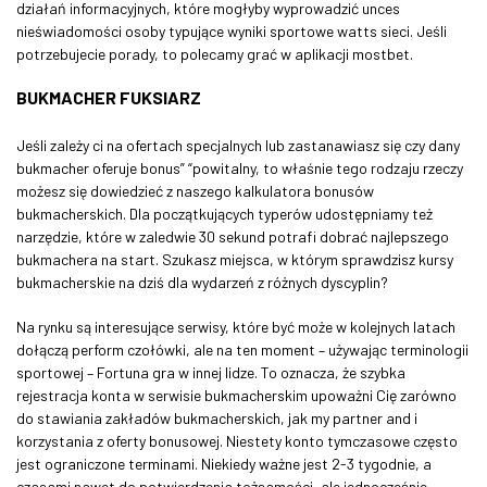
działań informacyjnych, które mogłyby wyprowadzić unces
nieświadomości osoby typujące wyniki sportowe watts sieci. Jeśli
potrzebujecie porady, to polecamy grać w aplikacji
mostbet
.
BUKMACHER FUKSIARZ
Jeśli zależy ci na ofertach specjalnych lub zastanawiasz się czy dany
bukmacher oferuje bonus” “powitalny, to właśnie tego rodzaju rzeczy
możesz się dowiedzieć z naszego kalkulatora bonusów
bukmacherskich. Dla początkujących typerów udostępniamy też
narzędzie, które w zaledwie 30 sekund potrafi dobrać najlepszego
bukmachera na start. Szukasz miejsca, w którym sprawdzisz kursy
bukmacherskie na dziś dla wydarzeń z różnych dyscyplin?
Na rynku są interesujące serwisy, które być może w kolejnych latach
dołączą perform czołówki, ale na ten moment – używając terminologii
sportowej – Fortuna gra w innej lidze. To oznacza, że szybka
rejestracja konta w serwisie bukmacherskim upoważni Cię zarówno
do stawiania zakładów bukmacherskich, jak my partner and i
korzystania z oferty bonusowej. Niestety konto tymczasowe często
jest ograniczone terminami. Niekiedy ważne jest 2-3 tygodnie, a
czasami nawet do potwierdzenia tożsamości, ale jednocześnie