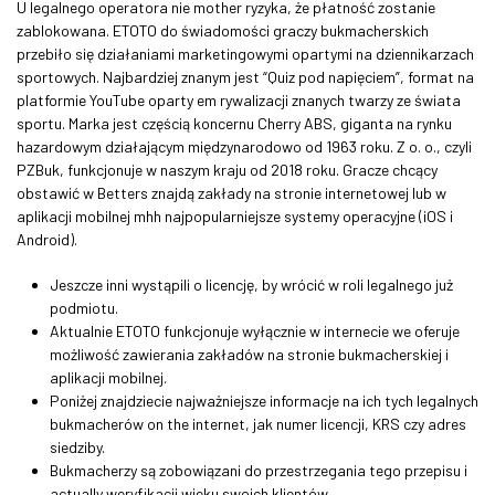
U legalnego operatora nie mother ryzyka, że płatność zostanie
zablokowana. ETOTO do świadomości graczy bukmacherskich
przebiło się działaniami marketingowymi opartymi na dziennikarzach
sportowych. Najbardziej znanym jest “Quiz pod napięciem”, format na
platformie YouTube oparty em rywalizacji znanych twarzy ze świata
sportu. Marka jest częścią koncernu Cherry ABS, giganta na rynku
hazardowym działającym międzynarodowo od 1963 roku. Z o. o., czyli
PZBuk, funkcjonuje w naszym kraju od 2018 roku. Gracze chcący
obstawić w Betters znajdą zakłady na stronie internetowej lub w
aplikacji mobilnej mhh najpopularniejsze systemy operacyjne (iOS i
Android).
Jeszcze inni wystąpili o licencję, by wrócić w roli legalnego już
podmiotu.
Aktualnie ETOTO funkcjonuje wyłącznie w internecie we oferuje
możliwość zawierania zakładów na stronie bukmacherskiej i
aplikacji mobilnej.
Poniżej znajdziecie najważniejsze informacje na ich tych legalnych
bukmacherów on the internet, jak numer licencji, KRS czy adres
siedziby.
Bukmacherzy są zobowiązani do przestrzegania tego przepisu i
actually weryfikacji wieku swoich klientów.