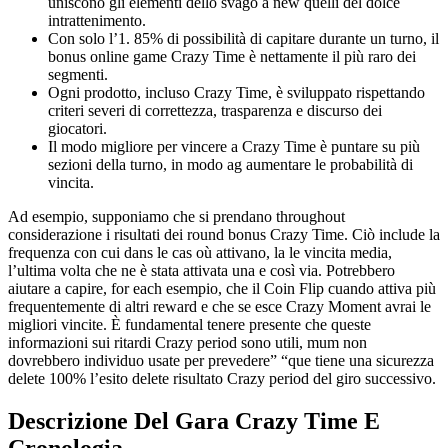
uniscono gli elementi dello svago a new quelli del dolce
intrattenimento.
Con solo l’1. 85% di possibilità di capitare durante un turno, il
bonus online game Crazy Time è nettamente il più raro dei
segmenti.
Ogni prodotto, incluso Crazy Time, è sviluppato rispettando
criteri severi di correttezza, trasparenza e discurso dei
giocatori.
Il modo migliore per vincere a Crazy Time è puntare su più
sezioni della turno, in modo ag aumentare le probabilità di
vincita.
Ad esempio, supponiamo che si prendano throughout
considerazione i risultati dei round bonus Crazy Time. Ciò include la
frequenza con cui dans le cas où attivano, la le vincita media,
l’ultima volta che ne è stata attivata una e così via. Potrebbero
aiutare a capire, for each esempio, che il Coin Flip cuando attiva più
frequentemente di altri reward e che se esce Crazy Moment avrai le
migliori vincite. È fundamental tenere presente che queste
informazioni sui ritardi Crazy period sono utili, mum non
dovrebbero individuo usate per prevedere” “que tiene una sicurezza
delete 100% l’esito delete risultato Crazy period del giro successivo.
Descrizione Del Gara Crazy Time E