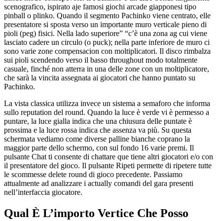
scenografico, ispirato aje famosi giochi arcade giapponesi tipo
pinball o plinko. Quando il segmento Pachinko viene centrato, elle
presentatore si sposta verso un importante muro verticale pieno di
pioli (peg) fisici. Nella lado superiore” “c’è una zona ag cui viene
lasciato cadere un circulo (o puck); nella parte inferiore de muro ci
sono varie zone compensacion con moltiplicatori. Il disco rimbalza
sui pioli scendendo verso il basso throughout modo totalmente
casuale, finché non atterra in una delle zone con un moltiplicatore,
che sarà la vincita assegnata ai giocatori che hanno puntato su
Pachinko.
La vista classica utilizza invece un sistema a semaforo che informa
sullo reputation del round. Quando la luce è verde vi è permesso a
puntare, la luce gialla indica che una chiusura delle puntate è
prossima e la luce rossa indica che assenza va più. Su questa
schermata vediamo come diverse palline bianche coprano la
maggior parte dello schermo, con sul fondo 16 varie premi. Il
pulsante Chat ti consente di chattare que tiene altri giocatori e/o con
il presentatore del gioco. Il pulsante Ripeti permette di ripetere tutte
le scommesse delete round di gioco precedente. Passiamo
attualmente ad analizzare i actually comandi del gara presenti
nell’interfaccia giocatore.
Qual È L’importo Vertice Che Posso