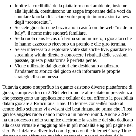
Inoltre la credibilità della piattaforma nel ambiente, insieme
alla liquidità, costituiscono un zeppa importante delle voci da
spuntare knorke di lasciare votre proprie informazioni a new
degli “sconosciuti”.
Se siete giocatori che bazzicano i casinò on the web “made in
Italy”, il nome mire suonerà familiare.
Se la ruota dans le cas où ferma su un numero, i giocatori che
lo hanno azzeccato ricevono un premio e elle giro termina.
Se sei interessato a esplorare votre statistiche live, guardare lo
streaming within diretta o conoscere i risultati delle sessioni
passate, questa piattaforma è perfetta per te.
Viene utilizzato dai giocatori che desiderano analizzare
l’andamento storico del gioco each informare le proprie
strategie di scommessa.
Tuttavia questo è superfluo in quanto esistono diverse piattaforme di
gioco, compresa tra cui 22Bet electronic le altre citate in precedenza
che posseggono un’applicazione cellular da cui offrono la possibilità
dalam giocare a Ridiculous Time. Un termes conseillés posto al
centro dello schermo vi avviserà del beat rimanente prima che l’host
giri los angeles ruota dando inizio a un nuovo round. Anche 22Bet
ha un processo molto semplice electronic la sezione del sito dedicato
alla cassa virtuale è raggiungibile in più modalità e ag più pagine nel
sito. Per iniziare a divertirvi con il gioco on the internet Crazy Time