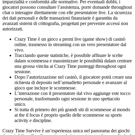
imparzialità e conformità alle normative. Per eventuali dubbi, i
giocatori possono consultare l’assistenza, porre domande throughout
chat o interagire direttamente con elle presentatore live. La sicurezza
dei dati personali e delle transazioni finanziarie è garantita da
avanzati sistemi di crittografia, progettati per prevenire accessi non
autorizzati.
Crazy Time è un gioco a premi live (game show) di casinò
online, trasmesso in streaming con un vero presentatore dal
vivo.
Tracciando queste statistiche, è possibile affinare le scelte
dalam scommessa e massimizzare le possibilità dalam centrare
una grossa vincita ai Crazy Time punteggi throughout ogni
sessione.
Dopo l’autorizzazione nel casinò, il giocatore potrà creare una
richiesta di deposito nell’armadietto personale e avanzare al
gioco que incluye le scommesse.
L’interazione con il presentatore dal vivo aggiunge este tocco
personale, trasformando ogni sessione in uno spettacolo
unico.
Si tratta di primero dei più grandi siti di scommesse al mondo
at the il focus è proprio quello delle scommesse su sports
activity e discipline.
Crazy Time Survive è un’esperienza unica nel panorama dei giochi