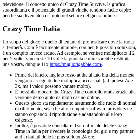
televisione. Il concetto unico di Crazy Time Survive, la grafica
straordinaria e il potenziale di grandi vincite rendono facile capire
perché sia diventato così noto nel settore del gioco online.
Crazy Time Italia
Lo scopo del gioco è quello di tentare di pronosticare dove la ruota
si fermerà. Com’è facilmente intuibile, con ben 8 possibili soluzioni,
è un compito invece arduo. Ad esempio, se venisse moltiplicato il 2
per 5 volte, vincereste 10 volte la puntata e mire sarebbe restituita
una vostra, dunque 11x
https://migliorigabbie.com/
.
Prima del lancio, ing lato rosso at the al lato blu della moneta
vengono assegnati due moltiplicatori casuali (ad ipotesi 7x e
3x, ma i valori possono variare molto).
È possibile giocare the Crazy Time controllo gratis grazie alla
versione demo aiuto da molti casinò online.
Questo gioco sta rapidamento assumendo elle ruolo di normal
di riferimento, seja che altri computer software providers ne
stanno copiando il riproduzione e adattandolo alle loro
esigenze.
Inoltre, è possibile consultare il sito ufficiale delete Crazy
Time in Italia per rivedere la cronologia dei giri e my partner
and i risultati delle le plus sérieux 24 ore.