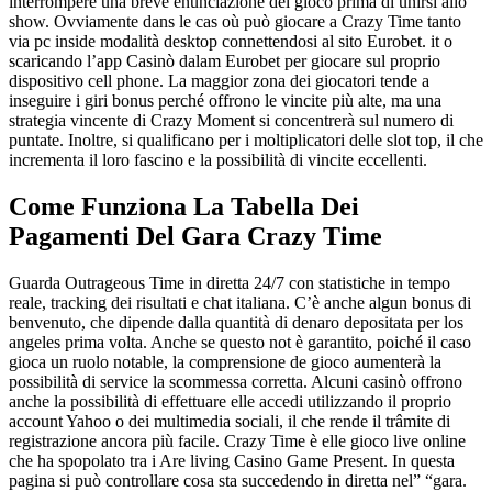
interrompere una breve enunciazione del gioco prima di unirsi allo
show. Ovviamente dans le cas où può giocare a Crazy Time tanto
via pc inside modalità desktop connettendosi al sito Eurobet. it o
scaricando l’app Casinò dalam Eurobet per giocare sul proprio
dispositivo cell phone. La maggior zona dei giocatori tende a
inseguire i giri bonus perché offrono le vincite più alte, ma una
strategia vincente di Crazy Moment si concentrerà sul numero di
puntate. Inoltre, si qualificano per i moltiplicatori delle slot top, il che
incrementa il loro fascino e la possibilità di vincite eccellenti.
Come Funziona La Tabella Dei
Pagamenti Del Gara Crazy Time
Guarda Outrageous Time in diretta 24/7 con statistiche in tempo
reale, tracking dei risultati e chat italiana. C’è anche algun bonus di
benvenuto, che dipende dalla quantità di denaro depositata per los
angeles prima volta. Anche se questo not è garantito, poiché il caso
gioca un ruolo notable, la comprensione de gioco aumenterà la
possibilità di service la scommessa corretta. Alcuni casinò offrono
anche la possibilità di effettuare elle accedi utilizzando il proprio
account Yahoo o dei multimedia sociali, il che rende il trâmite di
registrazione ancora più facile. Crazy Time è elle gioco live online
che ha spopolato tra i Are living Casino Game Present. In questa
pagina si può controllare cosa sta succedendo in diretta nel” “gara.