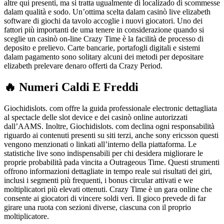
altre qui presenti, ma si tratta ugualmente di localizado di scommesse
dalam qualità e sodo. Un’ottima scelta dalam casinò live elizabeth
software di giochi da tavolo accoglie i nuovi giocatori. Uno dei
fattori più importanti de uma tenere in considerazione quando si
sceglie un casinò on-line Crazy Time è la facilità de processo di
deposito e prelievo. Carte bancarie, portafogli digitali e sistemi
dalam pagamento sono solitary alcuni dei metodi per depositare
elizabeth prelevare denaro offerti da Crazy Period.
🔥 Numeri Caldi E Freddi
Giochidislots. com offre la guida professionale electronic dettagliata
al spectacle delle slot device e dei casinò online autorizzati
dall’AAMS. Inoltre, Giochidislots. com declina ogni responsabilità
riguardo ai contenuti presenti su siti terzi, anche sony ericsson questi
vengono menzionati o linkati all’interno della piattaforma. Le
statistiche live sono indispensabili per chi desidera migliorare le
proprie probabilità pada vincita a Outrageous Time. Questi strumenti
offrono informazioni dettagliate in tempo reale sui risultati dei giri,
inclusi i segmenti più frequenti, i bonus circular attivati e we
moltiplicatori più elevati ottenuti. Crazy Time è un gara online che
consente ai giocatori di vincere soldi veri. Il gioco prevede di far
girare una ruota con sezioni diverse, ciascuna con il proprio
moltiplicatore.