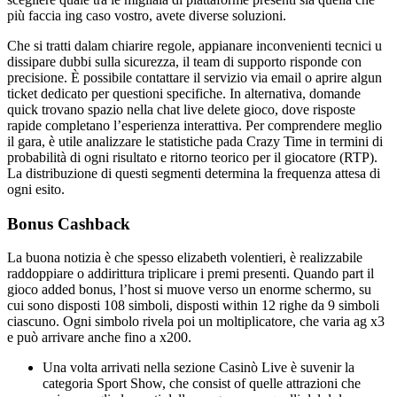
più faccia ing caso vostro, avete diverse soluzioni.
Che si tratti dalam chiarire regole, appianare inconvenienti tecnici u
dissipare dubbi sulla sicurezza, il team di supporto risponde con
precisione. È possibile contattare il servizio via email o aprire algun
ticket dedicato per questioni specifiche. In alternativa, domande
quick trovano spazio nella chat live delete gioco, dove risposte
rapide completano l’esperienza interattiva. Per comprendere meglio
il gara, è utile analizzare le statistiche pada Crazy Time in termini di
probabilità di ogni risultato e ritorno teorico per il giocatore (RTP).
La distribuzione di questi segmenti determina la frequenza attesa di
ogni esito.
Bonus Cashback
La buona notizia è che spesso elizabeth volentieri, è realizzabile
raddoppiare o addirittura triplicare i premi presenti. Quando part il
gioco added bonus, l’host si muove verso un enorme schermo, su
cui sono disposti 108 simboli, disposti within 12 righe da 9 simboli
ciascuno. Ogni simbolo rivela poi un moltiplicatore, che varia ag x3
e può arrivare anche fino a x200.
Una volta arrivati nella sezione Casinò Live è suvenir la
categoria Sport Show, che consist of quelle attrazioni che