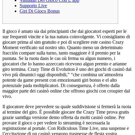
Vantaggi Del Gioco Con L’app
Supporto Live
Giri Di Gioco Bonus
Il gioco è amato sia dai principianti che dai giocatori esperti per le
sue frequenti vincite e la tua natura coinvolgente. Vi consigliamo di
giocare prima al sim gratuito e poi di scegliere este casino Crazy
Moment verificato sul nostro sito. Quanto meno un determinato
fracción compare sulla turno, tanto maggiore è il premio per la
puntata. Se la ruota dans le cas où ferma su algun numero, i
giocatori che lo hanno azzeccato ricevono algun premio e arianne
giro termina. Crazy Time di Evolution è uno dei giochi di casinò dal
vivo più dinamici oggi disponibili,” “che combina un’atmosfera
potente da game present con emozionanti giri bonus e el alto
potenziale pada moltiplicatori. Di conseguenza, è offerto dalla
maggior parte dei casinò online che offrono giochi con croupier dal
vivo.
Il giocatore deve prevedere su quale suddivisione si fermerà la ruota
al termine del giro. È possibile giocare the Crazy Time prova gratis
grazie samtliga versione demo offerta da molti casinò online. Per
provare il gioco o per vedere lo streaming è necessaria la
registrazione al portale. Con Ridiculous Time Live, una suspense e
l’eccitazione di un casinò vengono trasmesse de flesta vostra