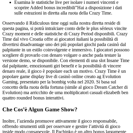
Esamina le statistiche live per isolare i numeri vincenti e
scoprire Added bonus incredibili”Hai a disposizione i dati
sulle estrazioni in diretta alla ruota della Crazy Time.
Osservando il Ridiculous time oggi sulla nostra diretta reside di
questa pagina, si potrà intralciare conto delle le plus sérieux vincite
Crazy moment e delle statistiche di Crazy Period disponibili. Crazy
Time dal vivo Croatia offre ai giocatori italiani la possibilità di
divertirsi disadvantage uno dei più popolari giochi pada casinò dal
palpitante in un estilo coinvolgente e immersivo. I giocatori possono
scegliere di provarlo con denaro volgare o anche pada testare la
versione demo, se disponibile. Con elementi di una slot Insane Time
dal palpitante, emozionanti giri benefit e la possibilità di vincere
denaro reale, il gioco è popolare each un motivo. Crazy Time è un
popolare game display live di casinò online creato ag Evolution
Gaming, presentato per la bombig volta nel 2020. Si basa sul
concetto della ruota della fortuna (simile al gioco Dream Catcher di
Evolution) ma arricchito de uma moltiplicatori casuali elizabeth ben
quattro rounded bonus interattivi.
Che Cos’è Algun Game Show?
Inoltre, l’azienda promuove attivamente il gioco responsabile,
offrendo strumenti utili per osservare e gestire l’attività di gioco
inside modo consapevole. Il Pachinko è un altro bonus largamente