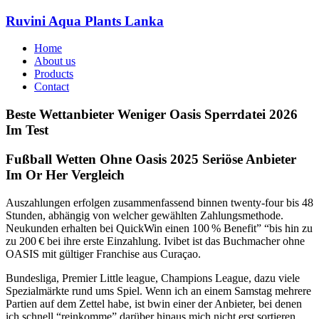
Ruvini Aqua Plants Lanka
Home
About us
Products
Contact
Beste Wettanbieter Weniger Oasis Sperrdatei 2026
Im Test
Fußball Wetten Ohne Oasis 2025 Seriöse Anbieter
Im Or Her Vergleich
Auszahlungen erfolgen zusammenfassend binnen twenty-four bis 48
Stunden, abhängig von welcher gewählten Zahlungsmethode.
Neukunden erhalten bei QuickWin einen 100 % Benefit” “bis hin zu
zu 200 € bei ihre erste Einzahlung. Ivibet ist das Buchmacher ohne
OASIS mit gültiger Franchise aus Curaçao.
Bundesliga, Premier Little league, Champions League, dazu viele
Spezialmärkte rund ums Spiel. Wenn ich an einem Samstag mehrere
Partien auf dem Zettel habe, ist bwin einer der Anbieter, bei denen
ich schnell “reinkomme” darüber hinaus mich nicht erst sortieren