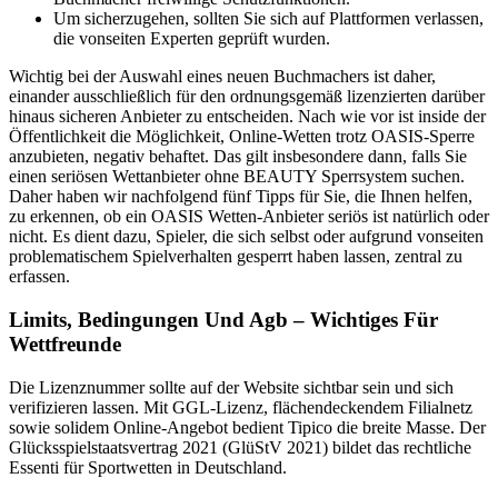
Um sicherzugehen, sollten Sie sich auf Plattformen verlassen,
die vonseiten Experten geprüft wurden.
Wichtig bei der Auswahl eines neuen Buchmachers ist daher,
einander ausschließlich für den ordnungsgemäß lizenzierten darüber
hinaus sicheren Anbieter zu entscheiden. Nach wie vor ist inside der
Öffentlichkeit die Möglichkeit, Online-Wetten trotz OASIS-Sperre
anzubieten, negativ behaftet. Das gilt insbesondere dann, falls Sie
einen seriösen Wettanbieter ohne BEAUTY Sperrsystem suchen.
Daher haben wir nachfolgend fünf Tipps für Sie, die Ihnen helfen,
zu erkennen, ob ein OASIS Wetten-Anbieter seriös ist natürlich oder
nicht. Es dient dazu, Spieler, die sich selbst oder aufgrund vonseiten
problematischem Spielverhalten gesperrt haben lassen, zentral zu
erfassen.
Limits, Bedingungen Und Agb – Wichtiges Für
Wettfreunde
Die Lizenznummer sollte auf der Website sichtbar sein und sich
verifizieren lassen. Mit GGL-Lizenz, flächendeckendem Filialnetz
sowie solidem Online-Angebot bedient Tipico die breite Masse. Der
Glücksspielstaatsvertrag 2021 (GlüStV 2021) bildet das rechtliche
Essenti für Sportwetten in Deutschland.