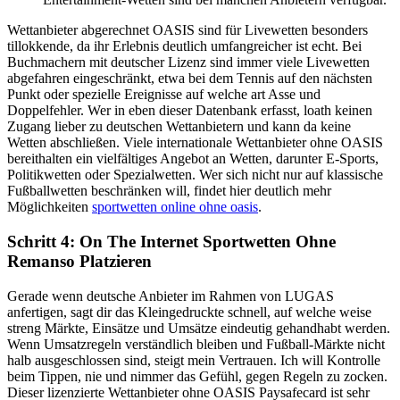
Wettanbieter abgerechnet OASIS sind für Livewetten besonders
tillokkende, da ihr Erlebnis deutlich umfangreicher ist echt. Bei
Buchmachern mit deutscher Lizenz sind immer viele Livewetten
abgefahren eingeschränkt, etwa bei dem Tennis auf den nächsten
Punkt oder spezielle Ereignisse auf welche art Asse und
Doppelfehler. Wer in eben dieser Datenbank erfasst, loath keinen
Zugang lieber zu deutschen Wettanbietern und kann da keine
Wetten abschließen. Viele internationale Wettanbieter ohne OASIS
bereithalten ein vielfältiges Angebot an Wetten, darunter E-Sports,
Politikwetten oder Spezialwetten. Wer sich nicht nur auf klassische
Fußballwetten beschränken will, findet hier deutlich mehr
Möglichkeiten
sportwetten online ohne oasis
.
Schritt 4: On The Internet Sportwetten Ohne
Remanso Platzieren
Gerade wenn deutsche Anbieter im Rahmen von LUGAS
anfertigen, sagt dir das Kleingedruckte schnell, auf welche weise
streng Märkte, Einsätze und Umsätze eindeutig gehandhabt werden.
Wenn Umsatzregeln verständlich bleiben und Fußball-Märkte nicht
halb ausgeschlossen sind, steigt mein Vertrauen. Ich will Kontrolle
beim Tippen, nie und nimmer das Gefühl, gegen Regeln zu zocken.
Dieser lizenzierte Wettanbieter ohne OASIS Paysafecard ist sehr