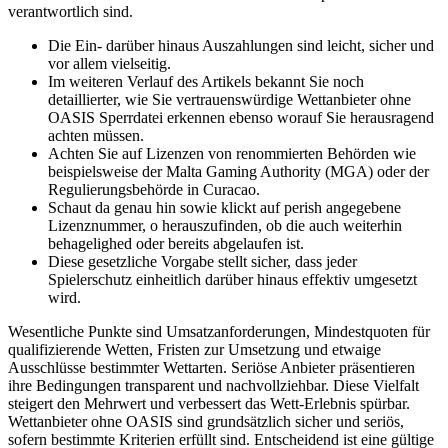
verantwortlich sind.
Die Ein- darüber hinaus Auszahlungen sind leicht, sicher und
vor allem vielseitig.
Im weiteren Verlauf des Artikels bekannt Sie noch
detaillierter, wie Sie vertrauenswürdige Wettanbieter ohne
OASIS Sperrdatei erkennen ebenso worauf Sie herausragend
achten müssen.
Achten Sie auf Lizenzen von renommierten Behörden wie
beispielsweise der Malta Gaming Authority (MGA) oder der
Regulierungsbehörde in Curacao.
Schaut da genau hin sowie klickt auf perish angegebene
Lizenznummer, o herauszufinden, ob die auch weiterhin
behagelighed oder bereits abgelaufen ist.
Diese gesetzliche Vorgabe stellt sicher, dass jeder
Spielerschutz einheitlich darüber hinaus effektiv umgesetzt
wird.
Wesentliche Punkte sind Umsatzanforderungen, Mindestquoten für
qualifizierende Wetten, Fristen zur Umsetzung und etwaige
Ausschlüsse bestimmter Wettarten. Seriöse Anbieter präsentieren
ihre Bedingungen transparent und nachvollziehbar. Diese Vielfalt
steigert den Mehrwert und verbessert das Wett-Erlebnis spürbar.
Wettanbieter ohne OASIS sind grundsätzlich sicher und seriös,
sofern bestimmte Kriterien erfüllt sind. Entscheidend ist eine gültige