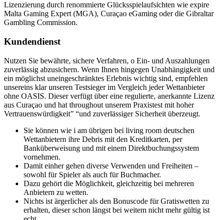
Lizenzierung durch renommierte Glücksspielaufsichten wie expire
Malta Gaming Expert (MGA), Curaçao eGaming oder die Gibraltar
Gambling Commission.
Kundendienst
Nutzen Sie bewährte, sichere Verfahren, o Ein- und Auszahlungen
zuverlässig abzusichern. Wenn Ihnen hingegen Unabhängigkeit und
ein möglichst uneingeschränktes Erlebnis wichtig sind, empfehlen
unsereins klar unseren Testsieger im Vergleich jeder Wettanbieter
ohne OASIS. Dieser verfügt über eine regulierte, anerkannte Lizenz
aus Curaçao und hat throughout unserem Praxistest mit hoher
Vertrauenswürdigkeit” “und zuverlässiger Sicherheit überzeugt.
Sie können wie i am übrigen bei living room deutschen
Wettanbietern ihre Debris mit den Kreditkarten, per
Banküberweisung und mit einem Direktbuchungssystem
vornehmen.
Damit einher gehen diverse Verwenden und Freiheiten –
sowohl für Spieler als auch für Buchmacher.
Dazu gehört die Möglichkeit, gleichzeitig bei mehreren
Anbietern zu wetten.
Nichts ist ärgerlicher als den Bonuscode für Gratiswetten zu
erhalten, dieser schon längst bei weitem nicht mehr gültig ist
echt.