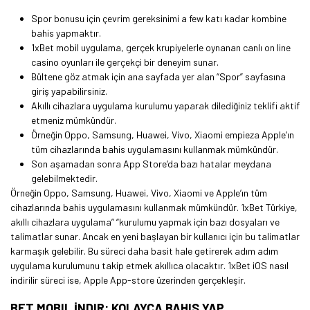
Spor bonusu için çevrim gereksinimi a few katı kadar kombine
bahis yapmaktır.
1xBet mobil uygulama, gerçek krupiyelerle oynanan canlı on line
casino oyunları ile gerçekçi bir deneyim sunar.
Bültene göz atmak için ana sayfada yer alan “Spor” sayfasına
giriş yapabilirsiniz.
Akıllı cihazlara uygulama kurulumu yaparak dilediğiniz teklifi aktif
etmeniz mümkündür.
Örneğin Oppo, Samsung, Huawei, Vivo, Xiaomi empieza Apple’ın
tüm cihazlarında bahis uygulamasını kullanmak mümkündür.
Son aşamadan sonra App Store’da bazı hatalar meydana
gelebilmektedir.
Örneğin Oppo, Samsung, Huawei, Vivo, Xiaomi ve Apple’ın tüm
cihazlarında bahis uygulamasını kullanmak mümkündür. 1xBet Türkiye,
akıllı cihazlara uygulama” “kurulumu yapmak için bazı dosyaları ve
talimatlar sunar. Ancak en yeni başlayan bir kullanıcı için bu talimatlar
karmaşık gelebilir. Bu süreci daha basit hale getirerek adım adım
uygulama kurulumunu takip etmek akıllıca olacaktır. 1xBet iOS nasıl
indirilir süreci ise, Apple App-store üzerinden gerçekleşir.
BET MOBIL İNDIR: KOLAYCA BAHIS YAP