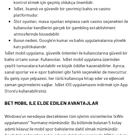
kontrol etmek için geçmiş oldukça önemlidir.
1xBet, lisanslı ve güvenilir bir çevrimiçi bahis ve casino
platformudur.
Slot oyunları, masa oyunları empieza canlı casino seçenekleri ile
kullanıcılar kendilerini gerçek bir gambling establishment
atmosferinde hissedebilir.
Bunun nedeni, Google’ın kumar ve bahis uygulamalarına yönelik
katı politikalarıdır.
1xBet mobil uygulama, güvenlik önlemleri ile kullanıcılarına güvenli bir
bahis ortamı sunar. Kullanıcılar, 1xBet mobil uygulama üzerinden
çeşitli turnuvalara katılabilir ve büyük ödüller kazanabilirler. Ayrıca,
sanal sporlar ve e-spor bahisleri gibi farklı seçenekler de mevcuttur.
Bu geniş oyun yelpazesi, her türlü kullanıcıya hitap eder ve eğlenceli
zaman geçirmelerini sağlar. 1xBet iOS uygulamasını indirmek için App
Store’u kullanabilirsiniz.
BET MOBIL ILE ELDE EDILEN AVANTAJLAR
Windows’un neredeyse desteklenen tüm işletim sistemlerine 1xWin
uygulamasını” “kurmanız mümkündür. Bu bölümde bulunan 5 kolay
adımlı kılavuz ile mobil spor bahislerine dahil olmak mümkündür.