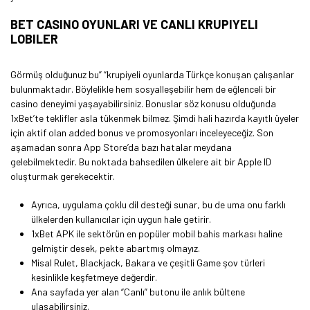
BET CASINO OYUNLARI VE CANLI KRUPIYELI
LOBILER
Görmüş olduğunuz bu” “krupiyeli oyunlarda Türkçe konuşan çalışanlar
bulunmaktadır. Böylelikle hem sosyalleşebilir hem de eğlenceli bir
casino deneyimi yaşayabilirsiniz. Bonuslar söz konusu olduğunda
1xBet’te teklifler asla tükenmek bilmez. Şimdi hali hazırda kayıtlı üyeler
için aktif olan added bonus ve promosyonları inceleyeceğiz. Son
aşamadan sonra App Store’da bazı hatalar meydana
gelebilmektedir. Bu noktada bahsedilen ülkelere ait bir Apple ID
oluşturmak gerekecektir.
Ayrıca, uygulama çoklu dil desteği sunar, bu de uma onu farklı
ülkelerden kullanıcılar için uygun hale getirir.
1xBet APK ile sektörün en popüler mobil bahis markası haline
gelmiştir desek, pekte abartmış olmayız.
Misal Rulet, Blackjack, Bakara ve çeşitli Game şov türleri
kesinlikle keşfetmeye değerdir.
Ana sayfada yer alan “Canlı” butonu ile anlık bültene
ulaşabilirsiniz.