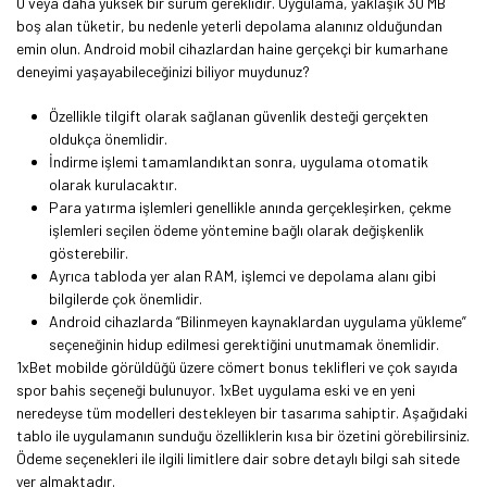
0 veya daha yüksek bir sürüm gereklidir. Uygulama, yaklaşık 30 MB
boş alan tüketir, bu nedenle yeterli depolama alanınız olduğundan
emin olun. Android mobil cihazlardan haine gerçekçi bir kumarhane
deneyimi yaşayabileceğinizi biliyor muydunuz?
Özellikle tilgift olarak sağlanan güvenlik desteği gerçekten
oldukça önemlidir.
İndirme işlemi tamamlandıktan sonra, uygulama otomatik
olarak kurulacaktır.
Para yatırma işlemleri genellikle anında gerçekleşirken, çekme
işlemleri seçilen ödeme yöntemine bağlı olarak değişkenlik
gösterebilir.
Ayrıca tabloda yer alan RAM, işlemci ve depolama alanı gibi
bilgilerde çok önemlidir.
Android cihazlarda “Bilinmeyen kaynaklardan uygulama yükleme”
seçeneğinin hidup edilmesi gerektiğini unutmamak önemlidir.
1xBet mobilde görüldüğü üzere cömert bonus teklifleri ve çok sayıda
spor bahis seçeneği bulunuyor. 1xBet uygulama eski ve en yeni
neredeyse tüm modelleri destekleyen bir tasarıma sahiptir. Aşağıdaki
tablo ile uygulamanın sunduğu özelliklerin kısa bir özetini görebilirsiniz.
Ödeme seçenekleri ile ilgili limitlere dair sobre detaylı bilgi sah sitede
yer almaktadır.