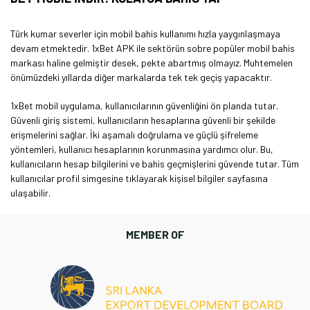
Türk kumar severler için mobil bahis kullanımı hızla yaygınlaşmaya
devam etmektedir. 1xBet APK ile sektörün sobre popüler mobil bahis
markası haline gelmiştir desek, pekte abartmış olmayız. Muhtemelen
önümüzdeki yıllarda diğer markalarda tek tek geçiş yapacaktır.
1xBet mobil uygulama, kullanıcılarının güvenliğini ön planda tutar.
Güvenli giriş sistemi, kullanıcıların hesaplarına güvenli bir şekilde
erişmelerini sağlar. İki aşamalı doğrulama ve güçlü şifreleme
yöntemleri, kullanıcı hesaplarının korunmasına yardımcı olur. Bu,
kullanıcıların hesap bilgilerini ve bahis geçmişlerini güvende tutar. Tüm
kullanıcılar profil simgesine tıklayarak kişisel bilgiler sayfasına
ulaşabilir.
MEMBER OF