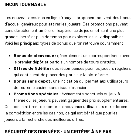
INCONTOURNABLE
Les nouveaux casinos en ligne français proposent souvent des bonus
d’accueil généreux pour attirer les joueurs. Ces promotions peuvent
considérablement améliorer l’expérience de jeu en offrant une plus
grande liberté et plus de temps pour explorer les jeux disponibles.
Voici les principaux types de bonus que l’on retrouve couramment :
Bonus de bienvenue :
généralement une correspondance avec
le premier dépôt et parfois un nombre de tours gratuits.
Offres de fidélité :
des récompenses pour les joueurs réguliers
qui continuent de placer des paris sur la plateforme.
Bonus sans dépôt :
une incitation qui permet aux utilisateurs
de tester le casino sans risque financier.
Promotions spéciales :
événements ponctuels ou jeux à
thème où les joueurs peuvent gagner des prix supplémentaires.
Ces bonus attirent de nombreux nouveaux utilisateurs et renforcent
la compétition entre les casinos, ce qui est bénéfique pour les
joueurs à la recherche des meilleures offres.
SÉCURITÉ DES DONNÉES : UN CRITÈRE À NE PAS