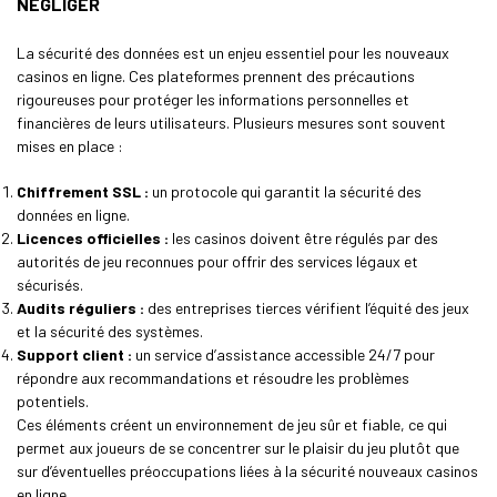
NÉGLIGER
La sécurité des données est un enjeu essentiel pour les nouveaux
casinos en ligne. Ces plateformes prennent des précautions
rigoureuses pour protéger les informations personnelles et
financières de leurs utilisateurs. Plusieurs mesures sont souvent
mises en place :
Chiffrement SSL :
un protocole qui garantit la sécurité des
données en ligne.
Licences officielles :
les casinos doivent être régulés par des
autorités de jeu reconnues pour offrir des services légaux et
sécurisés.
Audits réguliers :
des entreprises tierces vérifient l’équité des jeux
et la sécurité des systèmes.
Support client :
un service d’assistance accessible 24/7 pour
répondre aux recommandations et résoudre les problèmes
potentiels.
Ces éléments créent un environnement de jeu sûr et fiable, ce qui
permet aux joueurs de se concentrer sur le plaisir du jeu plutôt que
sur d’éventuelles préoccupations liées à la sécurité
nouveaux casinos
en ligne
.