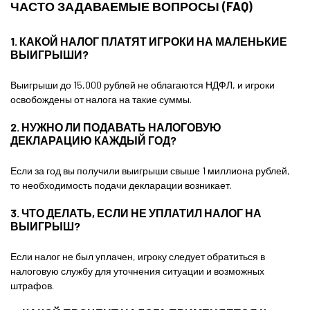
ЧАСТО ЗАДАВАЕМЫЕ ВОПРОСЫ (FAQ)
1. КАКОЙ НАЛОГ ПЛАТЯТ ИГРОКИ НА МАЛЕНЬКИЕ
ВЫИГРЫШИ?
Выигрыши до 15,000 рублей не облагаются НДФЛ, и игроки
освобождены от налога на такие суммы.
2. НУЖНО ЛИ ПОДАВАТЬ НАЛОГОВУЮ
ДЕКЛАРАЦИЮ КАЖДЫЙ ГОД?
Если за год вы получили выигрыши свыше 1 миллиона рублей,
то необходимость подачи декларации возникает.
3. ЧТО ДЕЛАТЬ, ЕСЛИ НЕ УПЛАТИЛ НАЛОГ НА
ВЫИГРЫШ?
Если налог не был уплачен, игроку следует обратиться в
налоговую службу для уточнения ситуации и возможных
штрафов.