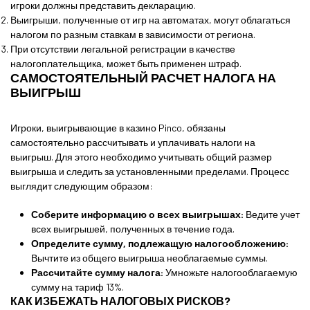
игроки должны представить декларацию.
Выигрыши, полученные от игр на автоматах, могут облагаться
налогом по разным ставкам в зависимости от региона.
При отсутствии легальной регистрации в качестве
налогоплательщика, может быть применен штраф.
САМОСТОЯТЕЛЬНЫЙ РАСЧЕТ НАЛОГА НА
ВЫИГРЫШ
Игроки, выигрывающие в казино Pinco, обязаны
самостоятельно рассчитывать и уплачивать налоги на
выигрыш. Для этого необходимо учитывать общий размер
выигрыша и следить за установленными пределами. Процесс
выглядит следующим образом:
Соберите информацию о всех выигрышах:
Ведите учет
всех выигрышей, полученных в течение года.
Определите сумму, подлежащую налогообложению:
Вычтите из общего выигрыша необлагаемые суммы.
Рассчитайте сумму налога:
Умножьте налогооблагаемую
сумму на тариф 13%.
КАК ИЗБЕЖАТЬ НАЛОГОВЫХ РИСКОВ?