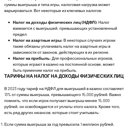
суммы выигрыша и типа игры, налоговая нагрузка может
варьироваться. Вот некоторые из ключевых налогов:
Налог на доходы физических лиц (НДФЛ):
Налог
взимается с выигрышей, превышающих установленный
предел.
Налог на азартные игры:
В некоторых случаях игроки
также обязаны уплачивать налог на азартные игры в
зависимости от законов, действующих в их регионе.
Налог на прибыль:
Для профессиональных игроков,
которые играют в казино на постоянной основе, может
быть применим налог на прибыль.
ТАРИФЫ НА НАЛОГ НА ДОХОДЫ ФИЗИЧЕСКИХ ЛИЦ
В 2023 году тариф на НДФЛ для выигрышей в казино составляет
13% от суммы выигрыша, превышающего 15,000 рублей. Важно
помнить, что если игрок получает выигрыш менее 15,000
рублей, он освобождается от уплаты этого налога. Кроме того,
есть ряд других нюансов, которые стоит учитывать:
Если сумма выигрыша за год превысила 1 миллион рублей,