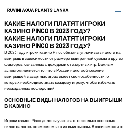
RUVINI AQUA PLANTS LANKA
КАКИЕ НАЛОГИ ПЛАТЯТ ИГРОКИ
КАЗИНО PINCO В 2023 ГОДУ?
КАКИЕ НАЛОГИ ПЛАТЯТ ИГРОКИ
КАЗИНО PINCO В 2023 ГОДУ?
В 2023 году игроки казино Pinco обязаны уплачивать налоги на
выигрыш в зависимости от размера выигранной суммы и других
факторов, связанных с доходами от азартных игр. Важным
аспектом является то, что в России налогообложение
выигрышей в азартных играх имеет свои особенности, о
которых необходимо знать каждому игроку, чтобы избежать
неожиданных последствий.
ОСНОВНЫЕ ВИДЫ НАЛОГОВ НА ВЫИГРЫШИ
В КАЗИНО
Игроки казино Pinco должны учитывать несколько основных
видов налогов, применяемых к их выигрышам. В зависимости от