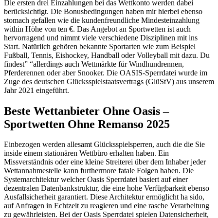
Die ersten drei Einzahlungen bei das Wettkonto werden dabei
berücksichtigt. Die Bonusbedingungen haben mir hierbei ebenso
stomach gefallen wie die kundenfreundliche Mindesteinzahlung
within Höhe von ten €. Das Angebot an Sportwetten ist auch
hervorragend und nimmt viele verschiedene Disziplinen mit ins
Start. Natürlich gehören bekannte Sportarten wie zum Beispiel
Fußball, Tennis, Eishockey, Handball oder Volleyball mit dazu. Du
findest” “allerdings auch Wettmärkte für Windhundrennen,
Pferderennen oder aber Snooker. Die OASIS-Sperrdatei wurde im
Zuge des deutschen Glücksspielstaatsvertrags (GlüStV) aus unserem
Jahr 2021 eingeführt.
Beste Wettanbieter Ohne Oasis –
Sportwetten Ohne Remanso 2025
Einbezogen werden allesamt Glücksspielsperren, auch die die Sie
inside einem stationären Wettbüro erhalten haben. Ein
Missverständnis oder eine kleine Streiterei über dem Inhaber jeder
Wettannahmestelle kann furthermore fatale Folgen haben. Die
Systemarchitektur welcher Oasis Sperrdatei basiert auf einer
dezentralen Datenbankstruktur, die eine hohe Verfügbarkeit ebenso
Ausfallsicherheit garantiert. Diese Architektur ermöglicht ha sido,
auf Anfragen in Echtzeit zu reagieren und eine rasche Verarbeitung
zu gewährleisten. Bei der Oasis Sperrdatei spielen Datensicherheit,