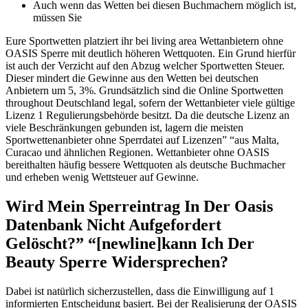
Auch wenn das Wetten bei diesen Buchmachern möglich ist,
müssen Sie
Eure Sportwetten platziert ihr bei living area Wettanbietern ohne
OASIS Sperre mit deutlich höheren Wettquoten. Ein Grund hierfür
ist auch der Verzicht auf den Abzug welcher Sportwetten Steuer.
Dieser mindert die Gewinne aus den Wetten bei deutschen
Anbietern um 5, 3%. Grundsätzlich sind die Online Sportwetten
throughout Deutschland legal, sofern der Wettanbieter viele gültige
Lizenz 1 Regulierungsbehörde besitzt. Da die deutsche Lizenz an
viele Beschränkungen gebunden ist, lagern die meisten
Sportwettenanbieter ohne Sperrdatei auf Lizenzen” “aus Malta,
Curacao und ähnlichen Regionen. Wettanbieter ohne OASIS
bereithalten häufig bessere Wettquoten als deutsche Buchmacher
und erheben wenig Wettsteuer auf Gewinne.
Wird Mein Sperreintrag In Der Oasis
Datenbank Nicht Aufgefordert
Gelöscht?” “[newline]kann Ich Der
Beauty Sperre Widersprechen?
Dabei ist natürlich sicherzustellen, dass die Einwilligung auf 1
informierten Entscheidung basiert. Bei der Realisierung der OASIS