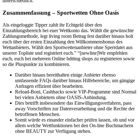
unterschiedlich.
Zusammenfassung – Sportwetten Ohne Oasis
Als eingeloggte Tipper zahlt ihr Echtgeld über den
Einzahlungsbereich bei euer Wettkonto das. Wählt die gewünschte
Zahlungsmethode, legt living room Betrag fest darüber hinaus holt
euch über der ersten Einzahlung den Willkommensbonus des
Wettanbieters. Wählt den Sportwettenanbieter ohne Sperrdatei aus
unserer Topliste und registriert euch.” “[newline]Wir empfehlen
euch, euch bei mehreren Online bdtting shops zu registrieren sowie
so die Pluspunkte zu kombinieren.
Darüber hinaus bereithalten einige Anbieter ebenso
umfassende FAQs darüber hinaus Hilfebereiche, um gängige
Anfragen effizient über bearbeiten.
Reload-Boni, Cashbacks sowie VIP-Programme sind Normal
bei vielen Anbietern ohne OASIS-Anbindung.
Dies betrifft insbesondere das Einwilligungsverfahren, pass
away Vorschriften zur Datenverarbeitung und die Rechte der
betroffenen Menschen.
Somit würde es einander einfacher prüfen lassen, ob und vor
allem welche Wettfunktionen bei den On-line Buchmachern
ohne BEAUTY zur Verfügung stehen.