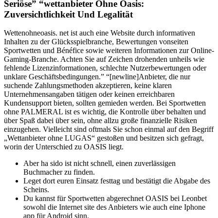
Seriöse” “wettanbieter Ohne Oasis:
Zuversichtlichkeit Und Legalität
Wettenohneoasis. net ist auch eine Website durch informativen
Inhalten zu der Glücksspielbranche, Bewertungen vonseiten
Sportwetten und Bénéfice sowie weiteren Informationen zur Online-
Gaming-Branche. Achten Sie auf Zeichen drohenden unheils wie
fehlende Lizenzinformationen, schlechte Nutzerbewertungen oder
unklare Geschäftsbedingungen.” “[newline]Anbieter, die nur
suchende Zahlungsmethoden akzeptieren, keine klaren
Unternehmensangaben tätigen oder keinen erreichbaren
Kundensupport bieten, sollten gemieden werden. Bei Sportwetten
ohne PALMERAL ist es wichtig, die Kontrolle über behalten und
über Spaß dabei über sein, ohne allzu große finanzielle Risiken
einzugehen. Vielleicht sind oftmals Sie schon einmal auf den Begriff
„Wettanbieter ohne LUGAS“ gestoßen und besitzen sich gefragt,
worin der Unterschied zu OASIS liegt.
Aber ha sido ist nicht schnell, einen zuverlässigen
Buchmacher zu finden.
Leget dort euren Einsatz festtag und bestätigt die Abgabe des
Scheins.
Du kannst für Sportwetten abgerechnet OASIS bei Leonbet
sowohl die Internet site des Anbieters wie auch eine Iphone
app für Android sinn.