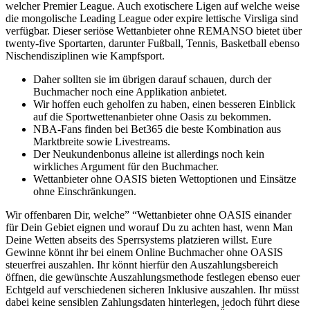
welcher Premier League. Auch exotischere Ligen auf welche weise
die mongolische Leading League oder expire lettische Virsliga sind
verfügbar. Dieser seriöse Wettanbieter ohne REMANSO bietet über
twenty-five Sportarten, darunter Fußball, Tennis, Basketball ebenso
Nischendisziplinen wie Kampfsport.
Daher sollten sie im übrigen darauf schauen, durch der
Buchmacher noch eine Applikation anbietet.
Wir hoffen euch geholfen zu haben, einen besseren Einblick
auf die Sportwettenanbieter ohne Oasis zu bekommen.
NBA-Fans finden bei Bet365 die beste Kombination aus
Marktbreite sowie Livestreams.
Der Neukundenbonus alleine ist allerdings noch kein
wirkliches Argument für den Buchmacher.
Wettanbieter ohne OASIS bieten Wettoptionen und Einsätze
ohne Einschränkungen.
Wir offenbaren Dir, welche” “Wettanbieter ohne OASIS einander
für Dein Gebiet eignen und worauf Du zu achten hast, wenn Man
Deine Wetten abseits des Sperrsystems platzieren willst. Eure
Gewinne könnt ihr bei einem Online Buchmacher ohne OASIS
steuerfrei auszahlen. Ihr könnt hierfür den Auszahlungsbereich
öffnen, die gewünschte Auszahlungsmethode festlegen ebenso euer
Echtgeld auf verschiedenen sicheren Inklusive auszahlen. Ihr müsst
dabei keine sensiblen Zahlungsdaten hinterlegen, jedoch führt diese