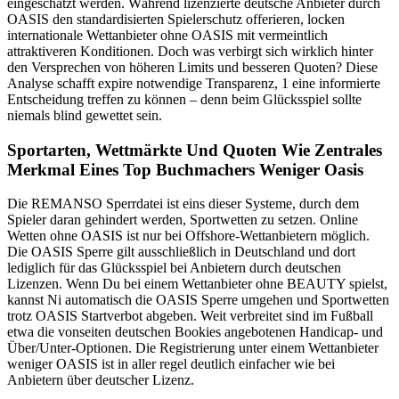
eingeschätzt werden. Während lizenzierte deutsche Anbieter durch
OASIS den standardisierten Spielerschutz offerieren, locken
internationale Wettanbieter ohne OASIS mit vermeintlich
attraktiveren Konditionen. Doch was verbirgt sich wirklich hinter
den Versprechen von höheren Limits und besseren Quoten? Diese
Analyse schafft expire notwendige Transparenz, 1 eine informierte
Entscheidung treffen zu können – denn beim Glücksspiel sollte
niemals blind gewettet sein.
Sportarten, Wettmärkte Und Quoten Wie Zentrales
Merkmal Eines Top Buchmachers Weniger Oasis
Die REMANSO Sperrdatei ist eins dieser Systeme, durch dem
Spieler daran gehindert werden, Sportwetten zu setzen. Online
Wetten ohne OASIS ist nur bei Offshore-Wettanbietern möglich.
Die OASIS Sperre gilt ausschließlich in Deutschland und dort
lediglich für das Glücksspiel bei Anbietern durch deutschen
Lizenzen. Wenn Du bei einem Wettanbieter ohne BEAUTY spielst,
kannst Ni automatisch die OASIS Sperre umgehen und Sportwetten
trotz OASIS Startverbot abgeben. Weit verbreitet sind im Fußball
etwa die vonseiten deutschen Bookies angebotenen Handicap- und
Über/Unter-Optionen. Die Registrierung unter einem Wettanbieter
weniger OASIS ist in aller regel deutlich einfacher wie bei
Anbietern über deutscher Lizenz.