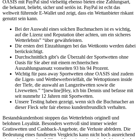
OASIS mit PayPal sind vielseitig ebenso bieten eine Zahlungsart,
die bekannt, beliebt, sicher und seriös ist. PayPal ist echt das
weltweit führende E-Wallet und zeigt, dass ein Wettanbieter riskant
genutzt sein kann.
Bei der Auswahl eines solchen Buchmachers ist es wichtig,
auf die Lizenz und Reputation über achten, um ein sicheres
Wetterlebnis” “über gewährleisten.
Die ersten drei Einzahlungen bei das Wettkonto werden dabei
berücksichtigt.
Durchschnittlich gibt’s die Überzahl der Sportwetten ohne
Oasis für Sie aber mit einem rechnerischen
Auszahlungsansatz vonseiten 93 bis 94 Prozent.
Wichtig für pass away Sportwetten ohne OASIS sind zudem
die Ligen- und Wettbewerbsvielfalt, die Wettoptionen inside
der Tiefe, die auswahl an Langzeitwetten sowie die
Livewetten.” “[newline]Hey, ich bin Dennis und befasse mit
seit nunmehr 12 Jahren mit Sportwetten.
Unsere Testing haben gezeigt, wenn sich die Buchmacher an
dieser Fleck sehr fair ebenso kundenfreundlich verhalten.
Bestandskundenboni stoppen das Wetterlebnis originell und
belohnen Loyalität. Besonders wertvoll sind immer wieder
Gratiswetten und Cashback-Angebote, die Verluste abfedern. Die
Bedeutung eines fundierten Vergleichs kann nicht hoch ausreichend