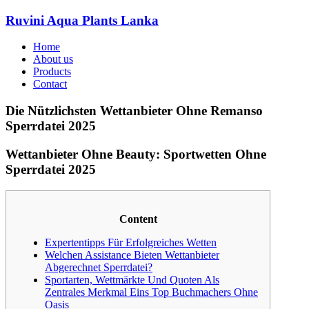
Ruvini Aqua Plants Lanka
Home
About us
Products
Contact
Die Nützlichsten Wettanbieter Ohne Remanso
Sperrdatei 2025
Wettanbieter Ohne Beauty: Sportwetten Ohne
Sperrdatei 2025
Content
Expertentipps Für Erfolgreiches Wetten
Welchen Assistance Bieten Wettanbieter
Abgerechnet Sperrdatei?
Sportarten, Wettmärkte Und Quoten Als
Zentrales Merkmal Eins Top Buchmachers Ohne
Oasis