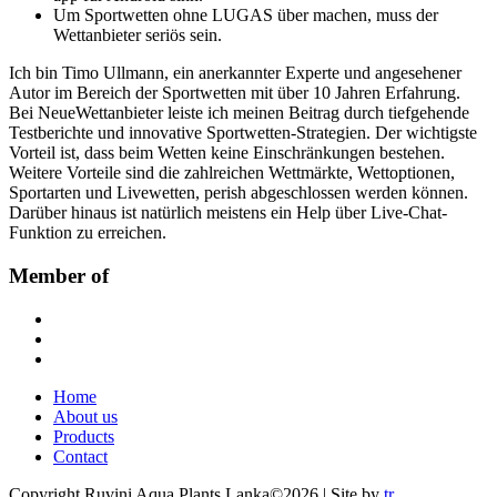
Um Sportwetten ohne LUGAS über machen, muss der
Wettanbieter seriös sein.
Ich bin Timo Ullmann, ein anerkannter Experte und angesehener
Autor im Bereich der Sportwetten mit über 10 Jahren Erfahrung.
Bei NeueWettanbieter leiste ich meinen Beitrag durch tiefgehende
Testberichte und innovative Sportwetten-Strategien. Der wichtigste
Vorteil ist, dass beim Wetten keine Einschränkungen bestehen.
Weitere Vorteile sind die zahlreichen Wettmärkte, Wettoptionen,
Sportarten und Livewetten, perish abgeschlossen werden können.
Darüber hinaus ist natürlich meistens ein Help über Live-Chat-
Funktion zu erreichen.
Member of
Home
About us
Products
Contact
Copyright Ruvini Aqua Plants Lanka©2026 | Site by
tr