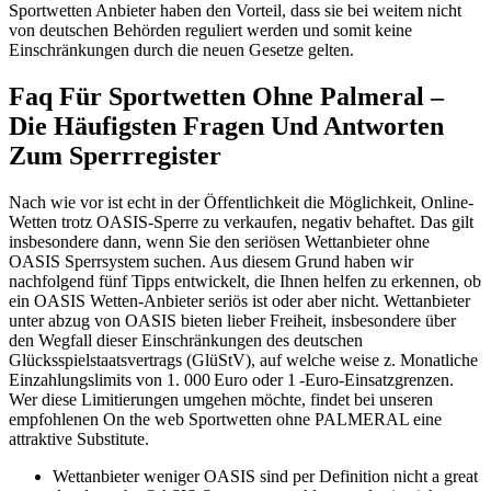
Sportwetten Anbieter haben den Vorteil, dass sie bei weitem nicht
von deutschen Behörden reguliert werden und somit keine
Einschränkungen durch die neuen Gesetze gelten.
Faq Für Sportwetten Ohne Palmeral –
Die Häufigsten Fragen Und Antworten
Zum Sperrregister
Nach wie vor ist echt in der Öffentlichkeit die Möglichkeit, Online-
Wetten trotz OASIS-Sperre zu verkaufen, negativ behaftet. Das gilt
insbesondere dann, wenn Sie den seriösen Wettanbieter ohne
OASIS Sperrsystem suchen. Aus diesem Grund haben wir
nachfolgend fünf Tipps entwickelt, die Ihnen helfen zu erkennen, ob
ein OASIS Wetten-Anbieter seriös ist oder aber nicht. Wettanbieter
unter abzug von OASIS bieten lieber Freiheit, insbesondere über
den Wegfall dieser Einschränkungen des deutschen
Glücksspielstaatsvertrags (GlüStV), auf welche weise z. Monatliche
Einzahlungslimits von 1. 000 Euro oder 1 -Euro-Einsatzgrenzen.
Wer diese Limitierungen umgehen möchte, findet bei unseren
empfohlenen On the web Sportwetten ohne PALMERAL eine
attraktive Substitute.
Wettanbieter weniger OASIS sind per Definition nicht a great